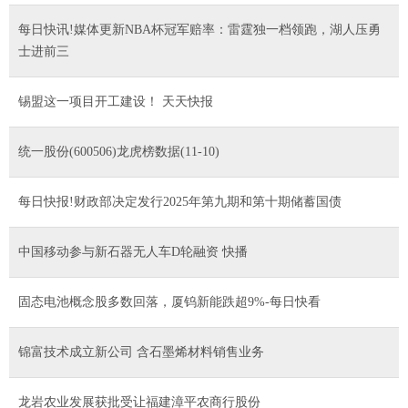
每日快讯!媒体更新NBA杯冠军赔率：雷霆独一档领跑，湖人压勇
士进前三
锡盟这一项目开工建设！ 天天快报
统一股份(600506)龙虎榜数据(11-10)
每日快报!财政部决定发行2025年第九期和第十期储蓄国债
中国移动参与新石器无人车D轮融资 快播
固态电池概念股多数回落，厦钨新能跌超9%-每日快看
锦富技术成立新公司 含石墨烯材料销售业务
龙岩农业发展获批受让福建漳平农商行股份