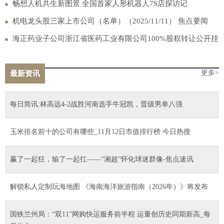
布
畅想人机共生新图景 全国首家人形机器人7S店探访记
机电龙头股三家上市公司（名单）（2025/11/11） 焦点要闻
海正药业子公司浙江省医药工业有限公司100%股权转让公开挂
牌_头条焦点
更多>
最新资讯
每日简讯:林高远4-2战胜河南选手牛冠凯，晋级男单八强
玉米排名前十的公司有哪些_11月12日市值排行榜 今日热搜
​赢了一起狂，输了一起扛——“湘超”怀化球迷群像-焦点速讯
解锁私人定制玩海地图 《海南海洋旅游指南（2026年）》将发布
国铁兰州局：“双11”网购快运服务前半程 运量创历史同期新高_每