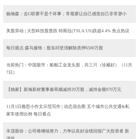
杨瀚森：去G联赛不是个坏事；常规赛让自己感觉自己非常渺小
美股异动 | 大型科技股普跌 特斯拉(TSLA.US)跌超4.4% 焦点热议
每日观点:森马服饰：股东邱坚强解除质押6500万股
当前热门：中国股市：船舶工业龙头股，共三只（珍藏好）（11月
7日）
【独家】新瀚新材董事秦翠娥减持20万股，减持金额970万元
11月1日雅思小作文示范写作 | 动态混合图 五个城市公共交通&私
家车使用比例 每日看点
丰茂股份：公司将继续努力，力争以良好业绩回报广大投资者 新
消息