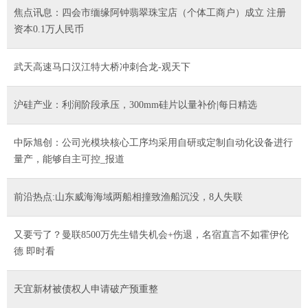
焦点讯息：四会市缅缘阿钟翡翠珠宝店（个体工商户）成立 注册
资本0.1万人民币
武天高速马口汉江特大桥冲刺合龙-观天下
沪硅产业：利润阶段承压，300mm硅片以量补价|每日精选
中际旭创：公司光模块核心工序均采用自研或定制自动化设备进行
量产，能够自主可控_报道
前沿热点:山东威海海域两船相撞致渔船沉没，8人失联
又要亏了？曼联8500万先生错失机会+伤退，名宿直言不如霍伊伦
德 即时看
天宜新材被债权人申请破产预重整