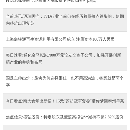
PriceSeek提醒：环氧氯丙烷报价下跌市场分析|观点
当前热讯:迈瑞医疗：IVD行业当前仍在经历着量价齐跌影响，短期
内很难出现复苏
上海鑫银通再生资源利用有限公司成立 注册资本100万人民币
每日速看!通化金马拟以7000万元设立全资子公司，加强开展创新
药产业的并购和布局
国足主帅出炉：足协为何选择邵佳一也不用高洪波，答案就是两个
字
今日看点:南大食堂出新招！16元“苏超冠军套餐”带你梦回泰州早茶
焦点信息:盛弘股份：特定股东及董监高拟合计减持不超2.82%股份