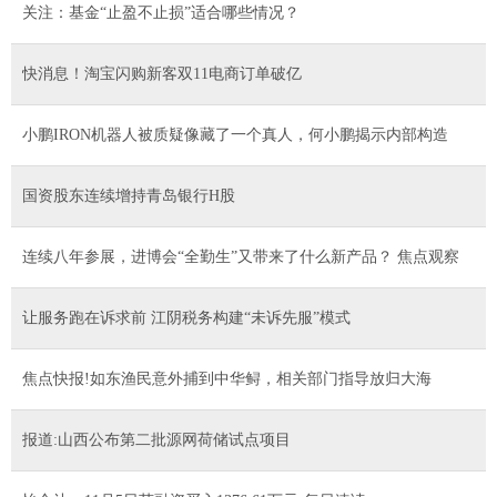
关注：基金“止盈不止损”适合哪些情况？
快消息！淘宝闪购新客双11电商订单破亿
小鹏IRON机器人被质疑像藏了一个真人，何小鹏揭示内部构造
国资股东连续增持青岛银行H股
连续八年参展，进博会“全勤生”又带来了什么新产品？ 焦点观察
让服务跑在诉求前 江阴税务构建“未诉先服”模式
焦点快报!如东渔民意外捕到中华鲟，相关部门指导放归大海
报道:山西公布第二批源网荷储试点项目