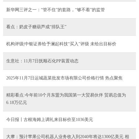
新华网三评之一：“管不住”的套路，“够不着”的监管
看点：奶皮子糖葫芦成“排队王”
机构评级|中银证券给予澜起科技“买入”评级 未给出目标价
生意社：11月7日抚顺石化PP装置动态
2025年11月7日运城蔬菜批发市场有限公司价格行情 热点聚焦
精彩看点:今年前10个月东盟为我国第一大贸易伙伴 贸易总值为
6.18万亿元
今日报丨古根海姆上调礼来目标价至1036美元
大摩：预计苹果公司机器人业务收入到2040年将达1300亿美元 相