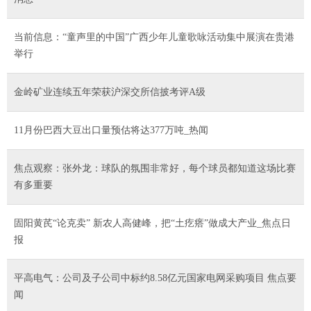
当前信息：“童声里的中国”广西少年儿童歌咏活动集中展演在贵港
举行
金岭矿业连续五年荣获沪深交所信披考评A级
11月份巴西大豆出口量预估将达377万吨_热闻
焦点观察：张外龙：球队的氛围非常好，每个球员都知道这场比赛
有多重要
固阳黄芪“论克卖” 新农人高健峰，把“土疙瘩”做成大产业_焦点日
报
平高电气：公司及子公司中标约8.58亿元国家电网采购项目 焦点要
闻