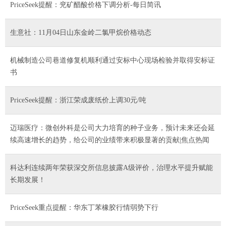
PriceSeek提醒：兖矿醋酸价格下调分析-每日简讯
生意社：11月04日山东金岭二氯甲烷价格动态
机械制造公司巷道修复机顺利通过安标中心现场检验并取得安标证
书
PriceSeek提醒：浙江荣成废纸价上调30元/吨
迈瑞医疗：微创外科是公司大力培育的种子业务，预计未来还会延
续高速增长的趋势，给公司的业绩带来积极显著的贡献|焦点热闻
科达利连续两年荣获深交所信息披露A级评价，治理水平提升赋能
长期发展！
PriceSeek重点提醒：华东丁苯橡胶行情弱势下行