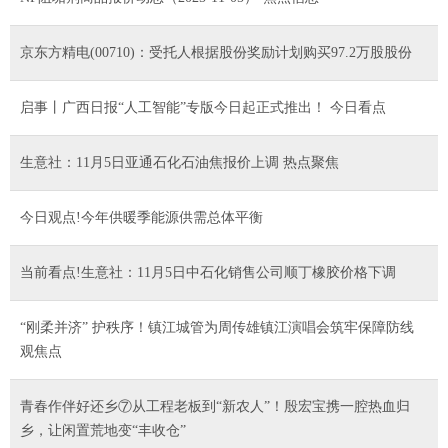
京东方精电(00710)：受托人根据股份奖励计划购买97.2万股股份
启事丨广西日报“人工智能”专版今日起正式推出！ 今日看点
生意社：11月5日亚通石化石油焦报价上调 热点聚焦
今日观点!今年供暖季能源供需总体平衡
当前看点!生意社：11月5日中石化销售公司顺丁橡胶价格下调
“刚柔并济” 护秩序！镇江城管为周传雄镇江演唱会筑牢保障防线
观焦点
青春作伴好还乡⑦从工程老板到“新农人”！殷宏宝携一腔热血归
乡，让闲置荒地变“丰收仓”