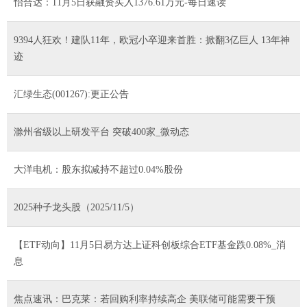
怡合达：11月5日获融资买入1376.61万元-每日速读
9394人狂欢！建队11年，欧冠小卒迎来首胜：掀翻3亿巨人 13年神
迹
汇绿生态(001267):更正公告
滁州省级以上研发平台 突破400家_微动态
大洋电机：股东拟减持不超过0.04%股份
2025种子龙头股（2025/11/5）
【ETF动向】11月5日易方达上证科创板综合ETF基金跌0.08%_消
息
焦点速讯：巴克莱：若回购利率持续高企 美联储可能需要干预