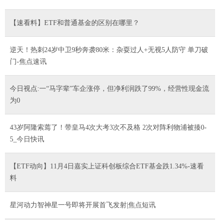
【速看料】ETF和普通基金的区别在哪里？
逆天！热刺24岁中卫9秒奔袭80米：杂耍过人+无视5人防守 单刀破
门-焦点速讯
今日视点:一“马字辈”车企涨停，但净利润跌了99%，经营性现金流
为0
43岁阿隆索蔫了！带皇马4次大考3次不及格 2次对阵利物浦被揍0-
5_今日快讯
【ETF动向】11月4日嘉实上证科创板综合ETF基金跌1.34%-速看
料
星河动力智神星一号即将开展首飞发射|焦点短讯