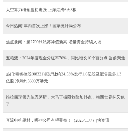
太空算力概念盘初走强 上海港湾6天3板
今日热闻!年内首次上涨！国家统计局公布
焦点要闻：超2700只私募净值新高 增量资金持续入场
五粮液：2024年度现金分红率70%，同比增长10个百分点 当前聚焦
热门:泰锦控股(08321)拟折让约24.53%发行1.6亿股及配售最多1.3
亿股 净筹约5600万港元
维拉四球领先伯恩茅斯，大马丁极限救险加扑点，梅西世界杯又稳
了
直流电机题材，哪些公司有望受益！（2025/11/7）|快资讯