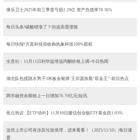
康乐卫士2025年前三季度亏损2.29亿 资产负债率78.36%
每日头条!碳酸锂涨了？但追高需谨慎
每日快报!方直科技拟收购执象科技100%股权
生意社：11月11日利华益维远丙酮价格上调-今日热闻
湖北队包揽跳水男子3米板金银牌 王宗源加冕“双金王”-前沿热点
两市融资余额较上一日增加76.70亿元|短讯
焦点热议:【ETF动向】11月10日建信创业板ETF基金跌1.03%
这些上市公司有涉及垃圾填埋，进来看看！（2025/11/10）|每日速
看