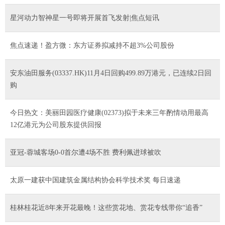
星河动力智神星一号即将开展首飞发射|焦点短讯
焦点速递！盈方微：东方证券拟减持不超3%公司股份
安东油田服务(03337.HK)11月4日回购499.89万港元，已连续2日回
购
今日热文：美丽田园医疗健康(02373)拟于未来三年酌情动用最高
12亿港元为公司股东提供回报
亚冠-蓉城客场0-0首尔遭4场不胜 费利佩进球被吹
太原一建获中国建筑金属结构协会科学技术奖 每日速递
桂林桂花近8年来开花最晚！这些赏花地、赏花专线带你“追香”