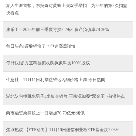
湖人生涯首扣，东契奇对黄蜂上演双手暴扣，为25年的第2次扣篮
快看点
康乐卫士2025年前三季度亏损2.29亿 资产负债率78.36%
每日头条!碳酸锂涨了？但追高需谨慎
每日快报!方直科技拟收购执象科技100%股权
生意社：11月11日利华益维远丙酮价格上调-今日热闻
湖北队包揽跳水男子3米板金银牌 王宗源加冕“双金王”-前沿热点
两市融资余额较上一日增加76.70亿元|短讯
焦点热议:【ETF动向】11月10日建信创业板ETF基金跌1.03%