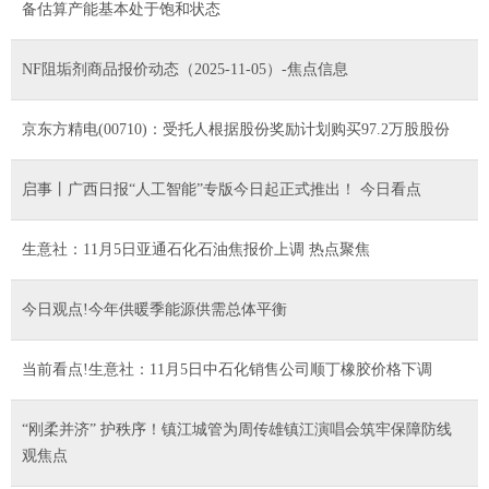
备估算产能基本处于饱和状态
NF阻垢剂商品报价动态（2025-11-05）-焦点信息
京东方精电(00710)：受托人根据股份奖励计划购买97.2万股股份
启事丨广西日报“人工智能”专版今日起正式推出！ 今日看点
生意社：11月5日亚通石化石油焦报价上调 热点聚焦
今日观点!今年供暖季能源供需总体平衡
当前看点!生意社：11月5日中石化销售公司顺丁橡胶价格下调
“刚柔并济” 护秩序！镇江城管为周传雄镇江演唱会筑牢保障防线
观焦点