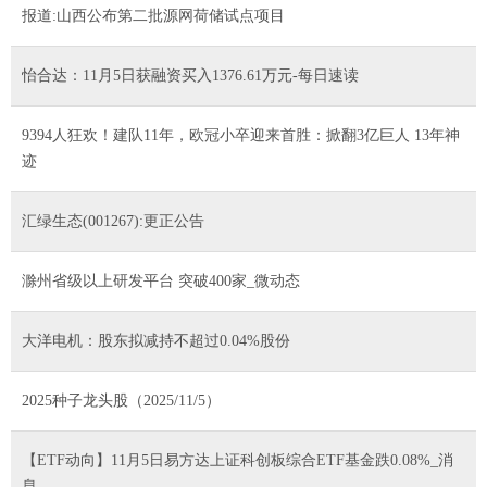
报道:山西公布第二批源网荷储试点项目
怡合达：11月5日获融资买入1376.61万元-每日速读
9394人狂欢！建队11年，欧冠小卒迎来首胜：掀翻3亿巨人 13年神
迹
汇绿生态(001267):更正公告
滁州省级以上研发平台 突破400家_微动态
大洋电机：股东拟减持不超过0.04%股份
2025种子龙头股（2025/11/5）
【ETF动向】11月5日易方达上证科创板综合ETF基金跌0.08%_消
息