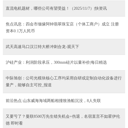
直流电机题材，哪些公司有望受益！（2025/11/7）|快资讯
焦点讯息：四会市缅缘阿钟翡翠珠宝店（个体工商户）成立 注册
资本0.1万人民币
武天高速马口汉江特大桥冲刺合龙-观天下
沪硅产业：利润阶段承压，300mm硅片以量补价|每日精选
中际旭创：公司光模块核心工序均采用自研或定制自动化设备进行
量产，能够自主可控_报道
前沿热点:山东威海海域两船相撞致渔船沉没，8人失联
又要亏了？曼联8500万先生错失机会+伤退，名宿直言不如霍伊伦
德 即时看