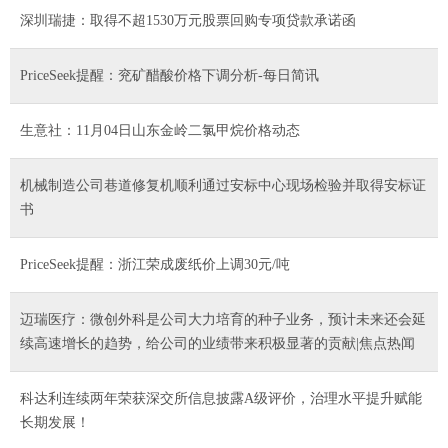
深圳瑞捷：取得不超1530万元股票回购专项贷款承诺函
PriceSeek提醒：兖矿醋酸价格下调分析-每日简讯
生意社：11月04日山东金岭二氯甲烷价格动态
机械制造公司巷道修复机顺利通过安标中心现场检验并取得安标证
书
PriceSeek提醒：浙江荣成废纸价上调30元/吨
迈瑞医疗：微创外科是公司大力培育的种子业务，预计未来还会延
续高速增长的趋势，给公司的业绩带来积极显著的贡献|焦点热闻
科达利连续两年荣获深交所信息披露A级评价，治理水平提升赋能
长期发展！