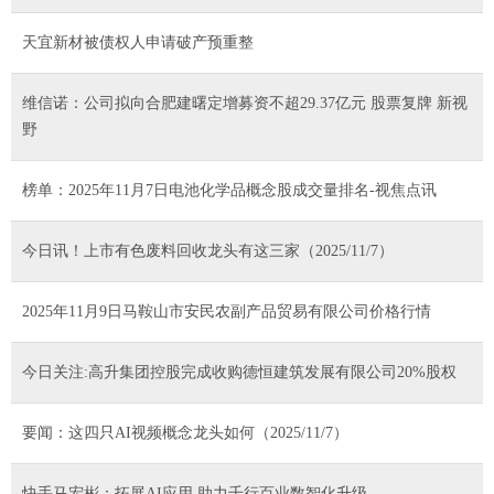
天宜新材被债权人申请破产预重整
维信诺：公司拟向合肥建曙定增募资不超29.37亿元 股票复牌 新视
野
榜单：2025年11月7日电池化学品概念股成交量排名-视焦点讯
今日讯！上市有色废料回收龙头有这三家（2025/11/7）
2025年11月9日马鞍山市安民农副产品贸易有限公司价格行情
今日关注:高升集团控股完成收购德恒建筑发展有限公司20%股权
要闻：这四只AI视频概念龙头如何（2025/11/7）
快手马宏彬：拓展AI应用 助力千行百业数智化升级