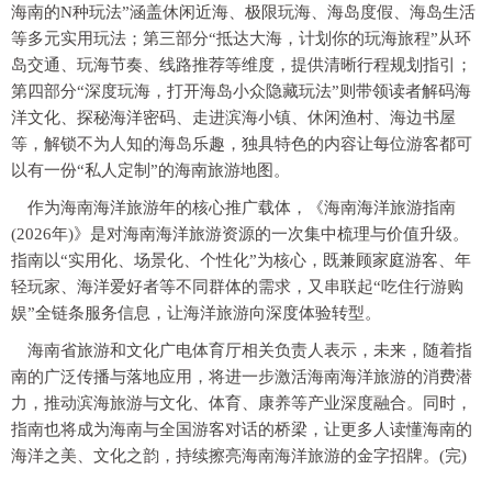
海南的N种玩法”涵盖休闲近海、极限玩海、海岛度假、海岛生活
等多元实用玩法；第三部分“抵达大海，计划你的玩海旅程”从环
岛交通、玩海节奏、线路推荐等维度，提供清晰行程规划指引；
第四部分“深度玩海，打开海岛小众隐藏玩法”则带领读者解码海
洋文化、探秘海洋密码、走进滨海小镇、休闲渔村、海边书屋
等，解锁不为人知的海岛乐趣，独具特色的内容让每位游客都可
以有一份“私人定制”的海南旅游地图。
作为海南海洋旅游年的核心推广载体，《海南海洋旅游指南
(2026年)》是对海南海洋旅游资源的一次集中梳理与价值升级。
指南以“实用化、场景化、个性化”为核心，既兼顾家庭游客、年
轻玩家、海洋爱好者等不同群体的需求，又串联起“吃住行游购
娱”全链条服务信息，让海洋旅游向深度体验转型。
海南省旅游和文化广电体育厅相关负责人表示，未来，随着指
南的广泛传播与落地应用，将进一步激活海南海洋旅游的消费潜
力，推动滨海旅游与文化、体育、康养等产业深度融合。同时，
指南也将成为海南与全国游客对话的桥梁，让更多人读懂海南的
海洋之美、文化之韵，持续擦亮海南海洋旅游的金字招牌。(完)