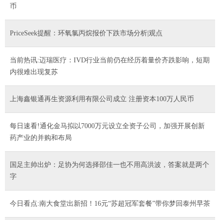
币
PriceSeek提醒：环氧氯丙烷报价下跌市场分析|观点
当前热讯:迈瑞医疗：IVD行业当前仍在经历着量价齐跌影响，短期
内很难出现复苏
上海鑫银通再生资源利用有限公司成立 注册资本100万人民币
每日速看!通化金马拟以7000万元设立全资子公司，加强开展创新
药产业的并购和布局
国足主帅出炉：足协为何选择邵佳一也不用高洪波，答案就是两个
字
今日看点:南大食堂出新招！16元“苏超冠军套餐”带你梦回泰州早茶