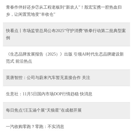
青春作伴好还乡⑦从工程老板到“新农人”！殷宏宝携一腔热血归
乡，让闲置荒地变“丰收仓”
快看点丨市场监管总局公布2025“守护消费”铁拳行动第二批典型案
例
《生态品牌发展报告（2025）》出版 引领AI时代生态品牌建设新
范式 前沿热点
英唐智控：公司与蔚来汽车暂无直接合作 关注
生意社：11月5日国内市场DOP行情趋稳 快消息
每日焦点!汪玉涵个展“天狼星”在成都开展
一汽收购零跑？零跑：不实消息