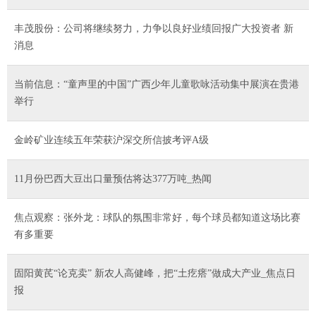
丰茂股份：公司将继续努力，力争以良好业绩回报广大投资者 新
消息
当前信息：“童声里的中国”广西少年儿童歌咏活动集中展演在贵港
举行
金岭矿业连续五年荣获沪深交所信披考评A级
11月份巴西大豆出口量预估将达377万吨_热闻
焦点观察：张外龙：球队的氛围非常好，每个球员都知道这场比赛
有多重要
固阳黄芪“论克卖” 新农人高健峰，把“土疙瘩”做成大产业_焦点日
报