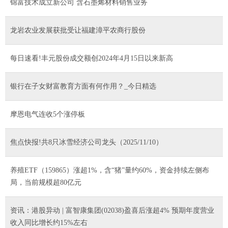
锦富技术成立新公司 含石墨烯材料销售业务
龙岩农业发展获批受让福建漳平农商行股份
每日速看!丰元股份成交额创2024年4月15日以来新高
银行在子女财富教育方面有何作用？_今日精选
摩恩电气连收5个涨停板
焦点快报!共8只冰雪经济公司龙头（2025/11/10）
养殖ETF（159865）涨超1%，含“猪”量约60%，资金持续左侧布
局，当前规模超80亿元
资讯：港股异动 | 富智康集团(02038)盈喜后涨超4% 预期年度营业
收入同比增长约15%左右