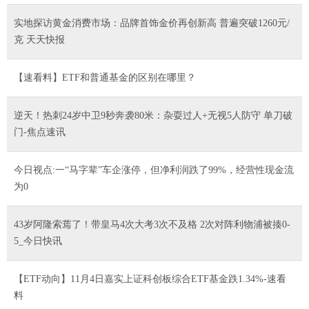
实地探访黄金消费市场：品牌首饰金价再创新高 普遍突破1260元/
克 天天快报
【速看料】ETF和普通基金的区别在哪里？
逆天！热刺24岁中卫9秒奔袭80米：杂耍过人+无视5人防守 单刀破
门-焦点速讯
今日视点:一“马字辈”车企涨停，但净利润跌了99%，经营性现金流
为0
43岁阿隆索蔫了！带皇马4次大考3次不及格 2次对阵利物浦被揍0-
5_今日快讯
【ETF动向】11月4日嘉实上证科创板综合ETF基金跌1.34%-速看
料