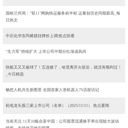
国铁兰州局：“双11”网购快运服务前半程 运量创历史同期新高_每
日热文
中石化华东丙烯腈挂牌价上调|焦点快看
“生力军”持续扩大 上市公司中期分红渐成风尚
快船又又又输球了！五连败了，哈登离开火箭后，就没有顺利过！
_今日精选
畅想人机共生新图景 全国首家人形机器人7S店探访记
机电龙头股三家上市公司（名单）（2025/11/11） 焦点要闻
当前关注:11天10板合富中国：公司股票流通换手率出现较大波动