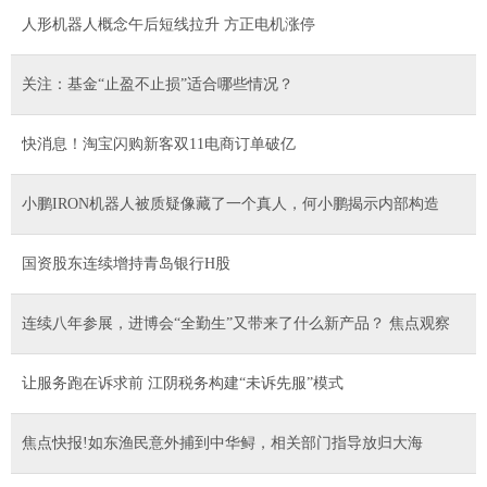
人形机器人概念午后短线拉升 方正电机涨停
关注：基金“止盈不止损”适合哪些情况？
快消息！淘宝闪购新客双11电商订单破亿
小鹏IRON机器人被质疑像藏了一个真人，何小鹏揭示内部构造
国资股东连续增持青岛银行H股
连续八年参展，进博会“全勤生”又带来了什么新产品？ 焦点观察
让服务跑在诉求前 江阴税务构建“未诉先服”模式
焦点快报!如东渔民意外捕到中华鲟，相关部门指导放归大海