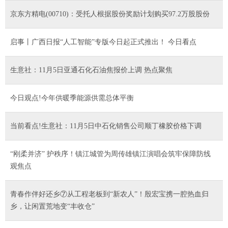
京东方精电(00710)：受托人根据股份奖励计划购买97.2万股股份
启事丨广西日报“人工智能”专版今日起正式推出！ 今日看点
生意社：11月5日亚通石化石油焦报价上调 热点聚焦
今日观点!今年供暖季能源供需总体平衡
当前看点!生意社：11月5日中石化销售公司顺丁橡胶价格下调
“刚柔并济” 护秩序！镇江城管为周传雄镇江演唱会筑牢保障防线
观焦点
青春作伴好还乡⑦从工程老板到“新农人”！殷宏宝携一腔热血归
乡，让闲置荒地变“丰收仓”