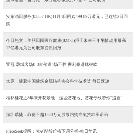
安东油田服务(03337.HK)11月4日回购499.89万港元，已连续2日回
购
今日热文：美丽田园医疗健康(02373)拟于未来三年酌情动用最高
12亿港元为公司股东提供回报
亚冠-蓉城客场0-0首尔遭4场不胜 费利佩进球被吹
太原一建获中国建筑金属结构协会科学技术奖 每日速递
桂林桂花近8年来开花最晚！这些赏花地、赏花专线带你“追香”
深圳瑞捷：取得不超1530万元股票回购专项贷款承诺函
PriceSeek提醒：兖矿醋酸价格下调分析-每日简讯