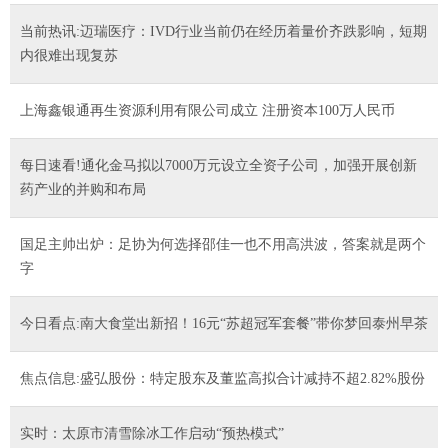
当前热讯:迈瑞医疗：IVD行业当前仍在经历着量价齐跌影响，短期
内很难出现复苏
上海鑫银通再生资源利用有限公司成立 注册资本100万人民币
每日速看!通化金马拟以7000万元设立全资子公司，加强开展创新
药产业的并购和布局
国足主帅出炉：足协为何选择邵佳一也不用高洪波，答案就是两个
字
今日看点:南大食堂出新招！16元“苏超冠军套餐”带你梦回泰州早茶
焦点信息:盛弘股份：特定股东及董监高拟合计减持不超2.82%股份
实时：太原市清雪除冰工作启动“预热模式”