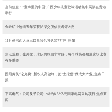
当前信息：“童声里的中国”广西少年儿童歌咏活动集中展演在贵港
举行
金岭矿业连续五年荣获沪深交所信披考评A级
11月份巴西大豆出口量预估将达377万吨_热闻
焦点观察：张外龙：球队的氛围非常好，每个球员都知道这场比赛
有多重要
固阳黄芪“论克卖” 新农人高健峰，把“土疙瘩”做成大产业_焦点日
报
平高电气：公司及子公司中标约8.58亿元国家电网采购项目 焦点要
闻