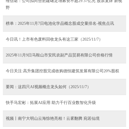
维信诺：公司拟向合肥建曙定增募资不超29.37亿元 股票复牌 新视
野
榜单：2025年11月7日电池化学品概念股成交量排名-视焦点讯
今日讯！上市有色废料回收龙头有这三家（2025/11/7）
2025年11月9日马鞍山市安民农副产品贸易有限公司价格行情
今日关注:高升集团控股完成收购德恒建筑发展有限公司20%股权
要闻：这四只AI视频概念龙头如何（2025/11/7）
快手马宏彬：拓展AI应用 助力千行百业数智化升级
视频丨南宁大明山云海惊艳亮相！云雾翻腾 宛若仙境