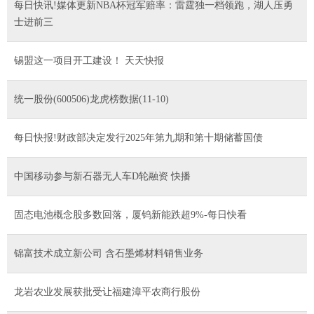
每日快讯!媒体更新NBA杯冠军赔率：雷霆独一档领跑，湖人压勇
士进前三
锡盟这一项目开工建设！ 天天快报
统一股份(600506)龙虎榜数据(11-10)
每日快报!财政部决定发行2025年第九期和第十期储蓄国债
中国移动参与新石器无人车D轮融资 快播
固态电池概念股多数回落，厦钨新能跌超9%-每日快看
锦富技术成立新公司 含石墨烯材料销售业务
龙岩农业发展获批受让福建漳平农商行股份