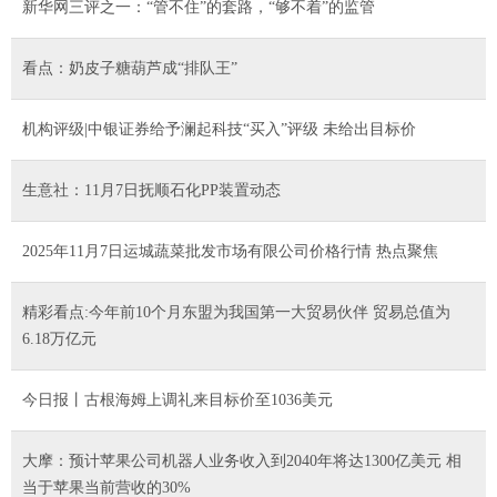
新华网三评之一：“管不住”的套路，“够不着”的监管
看点：奶皮子糖葫芦成“排队王”
机构评级|中银证券给予澜起科技“买入”评级 未给出目标价
生意社：11月7日抚顺石化PP装置动态
2025年11月7日运城蔬菜批发市场有限公司价格行情 热点聚焦
精彩看点:今年前10个月东盟为我国第一大贸易伙伴 贸易总值为
6.18万亿元
今日报丨古根海姆上调礼来目标价至1036美元
大摩：预计苹果公司机器人业务收入到2040年将达1300亿美元 相
当于苹果当前营收的30%