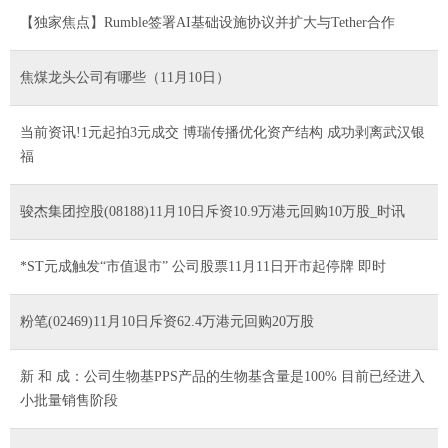
【独家焦点】Rumble签署AI基础设施协议并扩大与Tether合作
焦煤龙头公司有哪些（11月10日）
当前资讯!1元起拍3元成交 博瑞传播优化资产结构 成功剥离武汉银
福
骏杰集团控股(08188)11月10日斥资10.9万港元回购10万股_时讯
*ST元成触发“市值退市” 公司股票11月11日开市起停牌 即时
粉笔(02469)11月10日斥资62.4万港元回购20万股
新 和 成：公司生物基PPS产品的生物基含量是100% 目前已经进入
小批量销售阶段