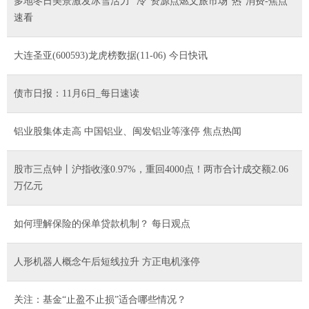
多地冬日美景激发冰雪活力 “冷”资源点燃文旅市场“热”消费-焦点
速看
大连圣亚(600593)龙虎榜数据(11-06) 今日快讯
债市日报：11月6日_每日速读
铝业股集体走高 中国铝业、闽发铝业等涨停 焦点热闻
股市三点钟丨沪指收涨0.97%，重回4000点！两市合计成交额2.06
万亿元
如何理解保险的保单贷款机制？ 每日观点
人形机器人概念午后短线拉升 方正电机涨停
关注：基金“止盈不止损”适合哪些情况？