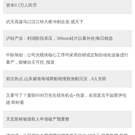
资本0.1万人民币
武天高速马口汉江特大桥冲刺合龙-观天下
沪硅产业：利润阶段承压，300mm硅片以量补价|每日精选
中际旭创：公司光模块核心工序均采用自研或定制自动化设备进行
量产，能够自主可控_报道
前沿热点:山东威海海域两船相撞致渔船沉没，8人失联
又要亏了？曼联8500万先生错失机会+伤退，名宿直言不如霍伊伦
德 即时看
天宜新材被债权人申请破产预重整