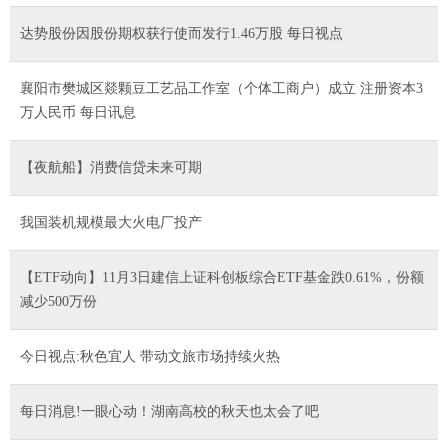
达势股份因股份期权获行使而发行1.46万股 每日视点
襄阳市樊城区燚颗豆工艺品工作室（个体工商户）成立 注册资本3
万人民币 每日讯息
【夜航船】消费信贷未来可期
我国装机规模最大火电厂投产
【ETF动向】11月3日建信上证科创板综合ETF基金跌0.61%，份额
减少500万份
今日视点:秋色宜人 带动文旅市场持续火热
每日消息!一眼心动！湖南高校的秋天也太会了吧