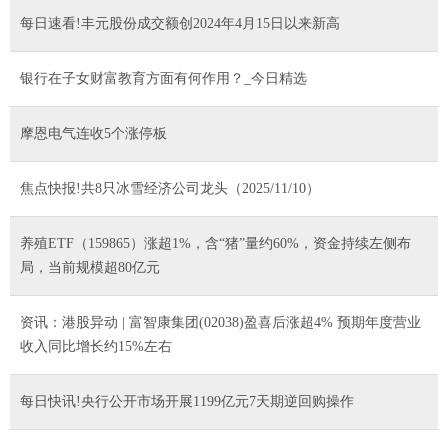
每日速看!丰元股份成交额创2024年4月15日以来新高
银行在子女财富教育方面有何作用？_今日精选
摩恩电气连收5个涨停板
焦点快报!共8只冰雪经济公司龙头（2025/11/10）
养殖ETF（159865）涨超1%，含“猪”量约60%，资金持续左侧布
局，当前规模超80亿元
资讯：港股异动 | 富智康集团(02038)盈喜后涨超4% 预期年度营业
收入同比增长约15%左右
每日快讯!央行公开市场开展1199亿元7天期逆回购操作