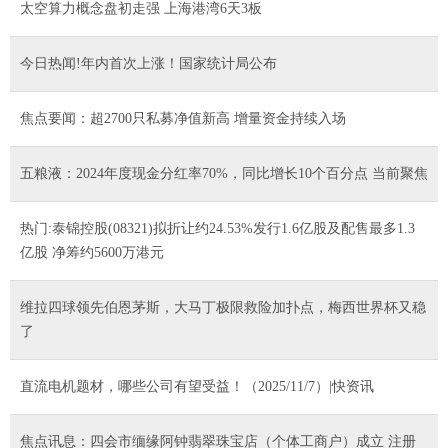
太空算力概念盘初走强 上海港湾6天3板
今日热闻!年内首次上涨！国家统计局公布
焦点要闻：超2700只私募净值新高 增量资金持续入场
五粮液：2024年度现金分红率70%，同比增长10个百分点 当前聚焦
热门:泰锦控股(08321)拟折让约24.53%发行1.6亿股及配售最多1.3
亿股 净筹约5600万港元
维拉四球领先伯恩茅斯，大马丁极限救险加扑点，梅西世界杯又稳
了
直流电机题材，哪些公司有望受益！（2025/11/7）|快资讯
焦点讯息：四会市缅缘阿钟翡翠珠宝店（个体工商户）成立 注册