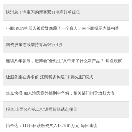
快消息！淘宝闪购新客双11电商订单破亿
小鹏IRON机器人被质疑像藏了一个真人，何小鹏揭示内部构造
国资股东连续增持青岛银行H股
连续八年参展，进博会“全勤生”又带来了什么新产品？ 焦点观察
让服务跑在诉求前 江阴税务构建“未诉先服”模式
焦点快报!如东渔民意外捕到中华鲟，相关部门指导放归大海
报道:山西公布第二批源网荷储试点项目
怡合达：11月5日获融资买入1376.61万元-每日速读