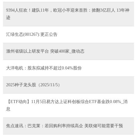
9394人狂欢！建队11年，欧冠小卒迎来首胜：掀翻3亿巨人 13年神
迹
汇绿生态(001267):更正公告
滁州省级以上研发平台 突破400家_微动态
大洋电机：股东拟减持不超过0.04%股份
2025种子龙头股（2025/11/5）
【ETF动向】11月5日易方达上证科创板综合ETF基金跌0.08%_消
息
焦点速讯：巴克莱：若回购利率持续高企 美联储可能需要干预