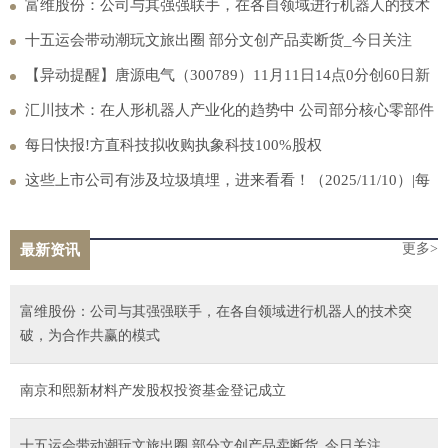
富维股份：公司与其强强联手，在各自领域进行机器人的技术
突破，为合作共赢的模式
十五运会带动潮玩文旅出圈 部分文创产品卖断货_今日关注
【异动提醒】唐源电气（300789）11月11日14点0分创60日新
低
汇川技术：在人形机器人产业化的趋势中 公司部分核心零部件
均具备良好的市场潜力-头条焦点
每日快报!方直科技拟收购执象科技100%股权
这些上市公司有涉及垃圾填埋，进来看看！（2025/11/10）|每
日速看
更多>
最新资讯
富维股份：公司与其强强联手，在各自领域进行机器人的技术突
破，为合作共赢的模式
南京和熙新材料产发股权投资基金登记成立
十五运会带动潮玩文旅出圈 部分文创产品卖断货_今日关注