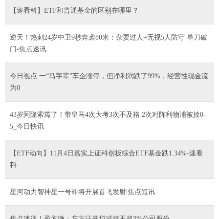
【速看料】ETF和普通基金的区别在哪里？
逆天！热刺24岁中卫9秒奔袭80米：杂耍过人+无视5人防守 单刀破
门-焦点速讯
今日视点:一“马字辈”车企涨停，但净利润跌了99%，经营性现金流
为0
43岁阿隆索蔫了！带皇马4次大考3次不及格 2次对阵利物浦被揍0-
5_今日快讯
【ETF动向】11月4日嘉实上证科创板综合ETF基金跌1.34%-速看
料
星河动力智神星一号即将开展首飞发射|焦点短讯
焦点速递！盈方微：东方证券拟减持不超3%公司股份