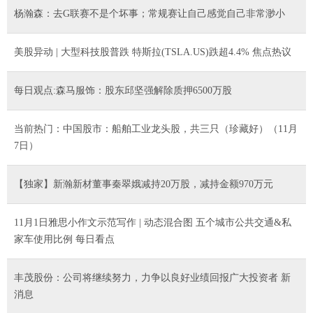
杨瀚森：去G联赛不是个坏事；常规赛让自己感觉自己非常渺小
美股异动 | 大型科技股普跌 特斯拉(TSLA.US)跌超4.4% 焦点热议
每日观点:森马服饰：股东邱坚强解除质押6500万股
当前热门：中国股市：船舶工业龙头股，共三只（珍藏好）（11月
7日）
【独家】新瀚新材董事秦翠娥减持20万股，减持金额970万元
11月1日雅思小作文示范写作 | 动态混合图 五个城市公共交通&私
家车使用比例 每日看点
丰茂股份：公司将继续努力，力争以良好业绩回报广大投资者 新
消息