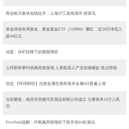
商业航天板块短线拉升，上海沪工直线涨停 报资讯
资金持续布局黄金，黄金基金ETF（518800）飘红，近20日净流入
超44亿元
鸡蛋：存栏转降下的预期博弈
上纬新材要约收购高效落地 人形机器人产业加速崛起 焦点快报
信息:【环球财经】伦敦金属交易所基本金属6日普遍上涨
当前聚焦：南宫市音晓汽车用品有限公司成立 注册资本10万人民
币
PriceSeek提醒：环氧氯丙烷报价下跌市场分析|观点