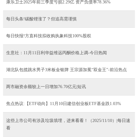
康乐卫士2025年前三季度亏损2.29亿 资产负债率78.36%
每日头条!碳酸锂涨了？但追高需谨慎
每日快报!方直科技拟收购执象科技100%股权
生意社：11月11日利华益维远丙酮价格上调-今日热闻
湖北队包揽跳水男子3米板金银牌 王宗源加冕“双金王”-前沿热点
两市融资余额较上一日增加76.70亿元|短讯
焦点热议:【ETF动向】11月10日建信创业板ETF基金跌1.03%
这些上市公司有涉及垃圾填埋，进来看看！（2025/11/10）|每日速
看