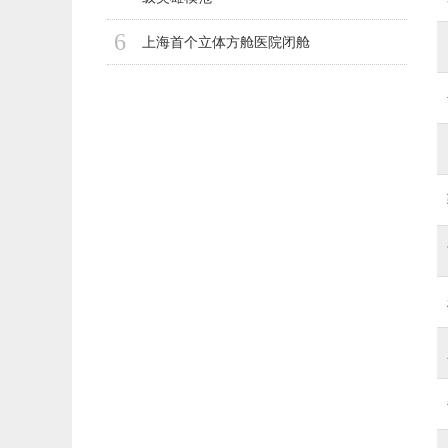
6
上海首个立体方舱医院闭舱