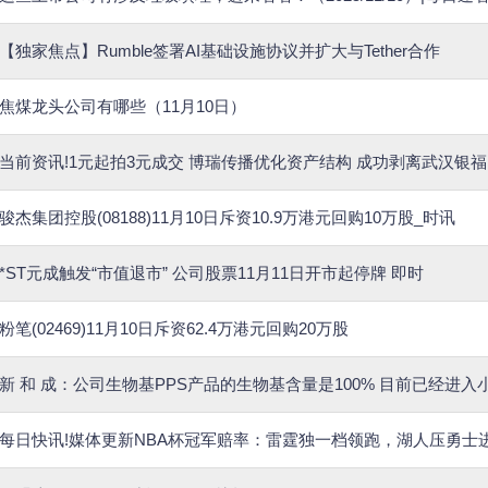
【独家焦点】Rumble签署AI基础设施协议并扩大与Tether合作
焦煤龙头公司有哪些（11月10日）
当前资讯!1元起拍3元成交 博瑞传播优化资产结构 成功剥离武汉银福
骏杰集团控股(08188)11月10日斥资10.9万港元回购10万股_时讯
*ST元成触发“市值退市” 公司股票11月11日开市起停牌 即时
粉笔(02469)11月10日斥资62.4万港元回购20万股
新 和 成：公司生物基PPS产品的生物基含量是100% 目前已经进
每日快讯!媒体更新NBA杯冠军赔率：雷霆独一档领跑，湖人压勇士