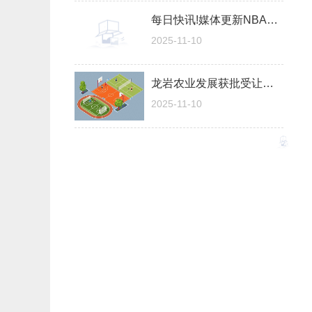
每日快讯!媒体更新NBA杯冠军赔率：雷霆独一档领跑，湖人压勇士进前三
2025-11-10
龙岩农业发展获批受让福建漳平农商行股份
2025-11-10