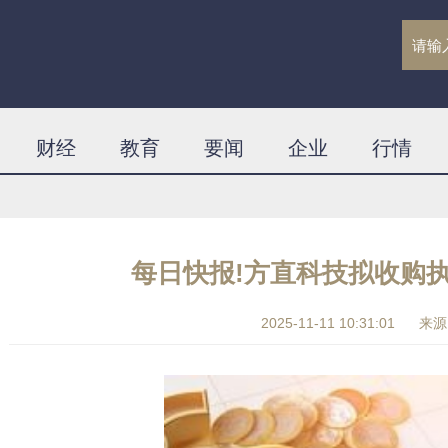
财经
教育
要闻
企业
行情
每日快报!方直科技拟收购执
2025-11-11 10:31:01
来源