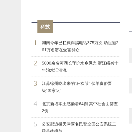
科技
1
湖南今年已拦截诈骗电话375万次 劝阻逾2
61万名潜在受害群众
2
5000余名河湖长守护水乡风光 浙江绍兴十
年治水汇清流
3
江苏徐州吃出来的“狂欢节” 伏羊食俗晋
级“国家队”
4
北京新增本土感染者64例 其中社会面筛查
2例
5
公安部追授天津两名民警全国公安系统二
级英雄模范