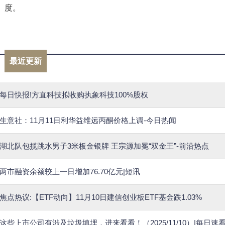
度。
标签：
财经频道
财经资讯
最近更新
每日快报!方直科技拟收购执象科技100%股权
生意社：11月11日利华益维远丙酮价格上调-今日热闻
湖北队包揽跳水男子3米板金银牌 王宗源加冕“双金王”-前沿热点
两市融资余额较上一日增加76.70亿元|短讯
焦点热议:【ETF动向】11月10日建信创业板ETF基金跌1.03%
这些上市公司有涉及垃圾填埋，进来看看！（2025/11/10）|每日速