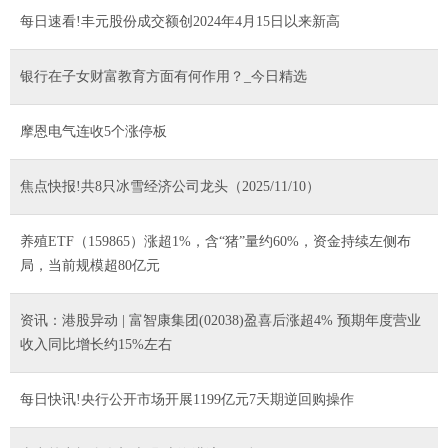
每日速看!丰元股份成交额创2024年4月15日以来新高
银行在子女财富教育方面有何作用？_今日精选
摩恩电气连收5个涨停板
焦点快报!共8只冰雪经济公司龙头（2025/11/10）
养殖ETF（159865）涨超1%，含“猪”量约60%，资金持续左侧布
局，当前规模超80亿元
资讯：港股异动 | 富智康集团(02038)盈喜后涨超4% 预期年度营业
收入同比增长约15%左右
每日快讯!央行公开市场开展1199亿元7天期逆回购操作