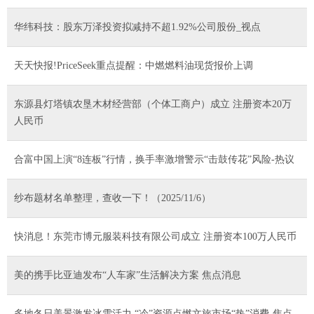
华纬科技：股东万泽投资拟减持不超1.92%公司股份_视点
天天快报!PriceSeek重点提醒：中燃燃料油现货报价上调
东源县灯塔镇农垦木材经营部（个体工商户）成立 注册资本20万
人民币
合富中国上演“8连板”行情，换手率激增警示“击鼓传花”风险-热议
纱布题材名单整理，查收一下！（2025/11/6）
快消息！东莞市博元服装科技有限公司成立 注册资本100万人民币
美的携手比亚迪发布“人车家”生活解决方案 焦点消息
多地冬日美景激发冰雪活力 “冷”资源点燃文旅市场“热”消费-焦点