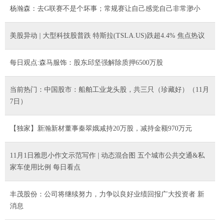
杨瀚森：去G联赛不是个坏事；常规赛让自己感觉自己非常渺小
美股异动 | 大型科技股普跌 特斯拉(TSLA.US)跌超4.4% 焦点热议
每日观点:森马服饰：股东邱坚强解除质押6500万股
当前热门：中国股市：船舶工业龙头股，共三只（珍藏好）（11月
7日）
【独家】新瀚新材董事秦翠娥减持20万股，减持金额970万元
11月1日雅思小作文示范写作 | 动态混合图 五个城市公共交通&私
家车使用比例 每日看点
丰茂股份：公司将继续努力，力争以良好业绩回报广大投资者 新
消息