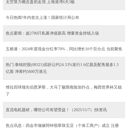
太空算力概念盘初走强 上海港湾6天3板
今日热闻!年内首次上涨！国家统计局公布
焦点要闻：超2700只私募净值新高 增量资金持续入场
五粮液：2024年度现金分红率70%，同比增长10个百分点 当前聚焦
热门:泰锦控股(08321)拟折让约24.53%发行1.6亿股及配售最多1.3
亿股 净筹约5600万港元
维拉四球领先伯恩茅斯，大马丁极限救险加扑点，梅西世界杯又稳
了
直流电机题材，哪些公司有望受益！（2025/11/7）|快资讯
焦点讯息：四会市缅缘阿钟翡翠珠宝店（个体工商户）成立 注册