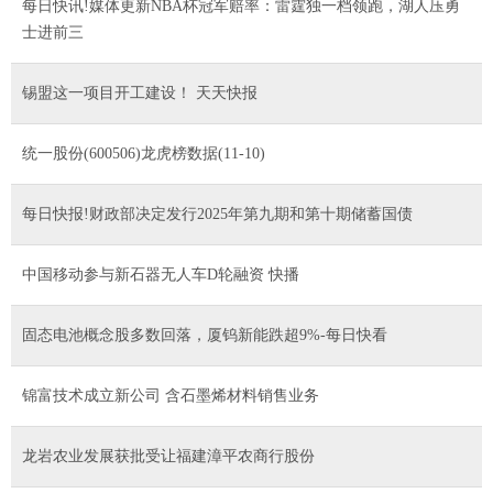
每日快讯!媒体更新NBA杯冠军赔率：雷霆独一档领跑，湖人压勇
士进前三
锡盟这一项目开工建设！ 天天快报
统一股份(600506)龙虎榜数据(11-10)
每日快报!财政部决定发行2025年第九期和第十期储蓄国债
中国移动参与新石器无人车D轮融资 快播
固态电池概念股多数回落，厦钨新能跌超9%-每日快看
锦富技术成立新公司 含石墨烯材料销售业务
龙岩农业发展获批受让福建漳平农商行股份