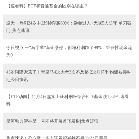
【速看料】ETF和普通基金的区别在哪里？
逆天！热刺24岁中卫9秒奔袭80米：杂耍过人+无视5人防守 单刀破
门-焦点速讯
今日视点:一“马字辈”车企涨停，但净利润跌了99%，经营性现金流
为0
43岁阿隆索蔫了！带皇马4次大考3次不及格 2次对阵利物浦被揍0-
5_今日快讯
【ETF动向】11月4日嘉实上证科创板综合ETF基金跌1.34%-速看
料
星河动力智神星一号即将开展首飞发射|焦点短讯
焦点速递！盈方微：东方证券拟减持不超3%公司股份