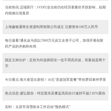
当前热讯:迈瑞医疗：IVD行业当前仍在经历着量价齐跌影响，短期
内很难出现复苏
上海鑫银通再生资源利用有限公司成立 注册资本100万人民币
每日速看!通化金马拟以7000万元设立全资子公司，加强开展创新
药产业的并购和布局
国足主帅出炉：足协为何选择邵佳一也不用高洪波，答案就是两个
字
今日看点:南大食堂出新招！16元“苏超冠军套餐”带你梦回泰州早茶
焦点信息:盛弘股份：特定股东及董监高拟合计减持不超2.82%股份
实时：太原市清雪除冰工作启动“预热模式”