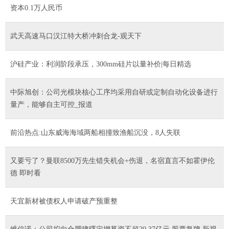
资本0.1万人民币
武天高速马口汉江特大桥冲刺合龙-观天下
沪硅产业：利润阶段承压，300mm硅片以量补价|每日精选
中际旭创：公司光模块核心工序均采用自研或定制自动化设备进行
量产，能够自主可控_报道
前沿热点:山东威海海域两船相撞致渔船沉没，8人失联
又要亏了？曼联8500万先生错失机会+伤退，名宿直言不如霍伊伦
德 即时看
天宜新材被债权人申请破产预重整