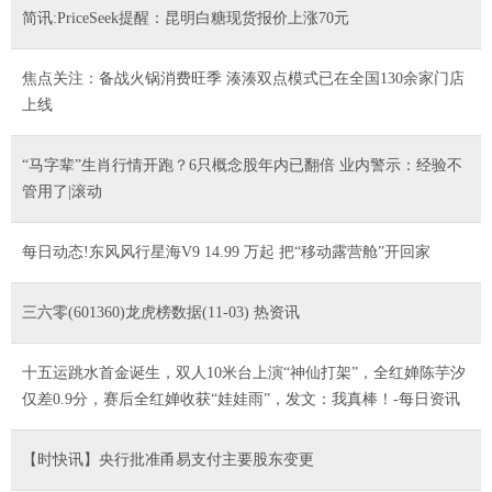
简讯:PriceSeek提醒：昆明白糖现货报价上涨70元
焦点关注：备战火锅消费旺季 湊湊双点模式已在全国130余家门店
上线
“马字辈”生肖行情开跑？6只概念股年内已翻倍 业内警示：经验不
管用了|滚动
每日动态!东风风行星海V9 14.99 万起 把“移动露营舱”开回家
三六零(601360)龙虎榜数据(11-03) 热资讯
十五运跳水首金诞生，双人10米台上演“神仙打架”，全红婵陈芋汐
仅差0.9分，赛后全红婵收获“娃娃雨”，发文：我真棒！-每日资讯
【时快讯】央行批准甬易支付主要股东变更