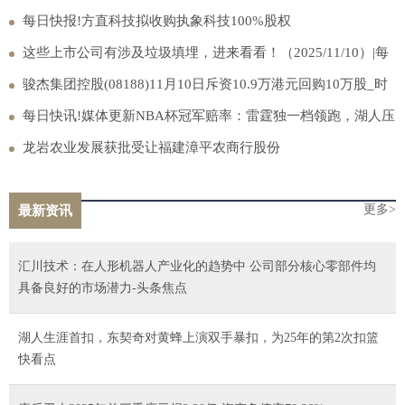
均具备良好的市场潜力-头条焦点
每日快报!方直科技拟收购执象科技100%股权
这些上市公司有涉及垃圾填埋，进来看看！（2025/11/10）|每
日速看
骏杰集团控股(08188)11月10日斥资10.9万港元回购10万股_时
讯
每日快讯!媒体更新NBA杯冠军赔率：雷霆独一档领跑，湖人压
勇士进前三
龙岩农业发展获批受让福建漳平农商行股份
更多>
最新资讯
汇川技术：在人形机器人产业化的趋势中 公司部分核心零部件均
具备良好的市场潜力-头条焦点
湖人生涯首扣，东契奇对黄蜂上演双手暴扣，为25年的第2次扣篮
快看点