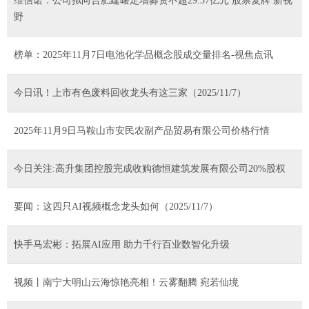
维信诺：公司拟向合肥建曙定增募资不超29.37亿元 股票复牌 新视
野
榜单：2025年11月7日电池化学品概念股成交量排名-视焦点讯
今日讯！上市有色废料回收龙头有这三家（2025/11/7）
2025年11月9日马鞍山市安民农副产品贸易有限公司价格行情
今日关注:高升集团控股完成收购德恒建筑发展有限公司20%股权
要闻：这四只AI视频概念龙头如何（2025/11/7）
快手马宏彬：拓展AI应用 助力千行百业数智化升级
视频丨南宁大明山云海惊艳亮相！云雾翻腾 宛若仙境