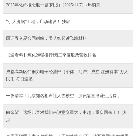
2025年化纤概念股一览(附股)（2025/11/7）-热消息
“引大济岷”工程，启动建设！|独家
因证券交易合同纠纷，吴丛智起诉飞凯材料
【速看料】炼化20强排行榜|二季度股票营收排名
成都高新区伟创力电子经营部（个体工商户）成立 注册资本1万人
民币 每日速递
一夜清零！北京知名相声社人去楼空，演员靠直播赚生活费，
向余望：这场比赛对我们来说意义重大，中超，重庆回来了！ 热
点