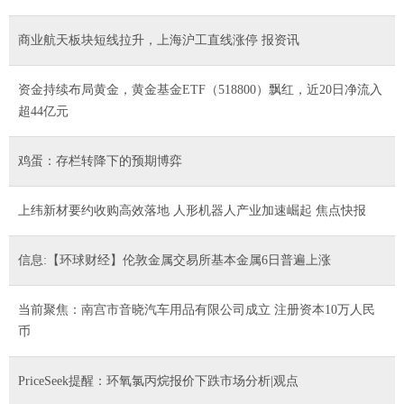
商业航天板块短线拉升，上海沪工直线涨停 报资讯
资金持续布局黄金，黄金基金ETF（518800）飘红，近20日净流入
超44亿元
鸡蛋：存栏转降下的预期博弈
上纬新材要约收购高效落地 人形机器人产业加速崛起 焦点快报
信息:【环球财经】伦敦金属交易所基本金属6日普遍上涨
当前聚焦：南宫市音晓汽车用品有限公司成立 注册资本10万人民
币
PriceSeek提醒：环氧氯丙烷报价下跌市场分析|观点