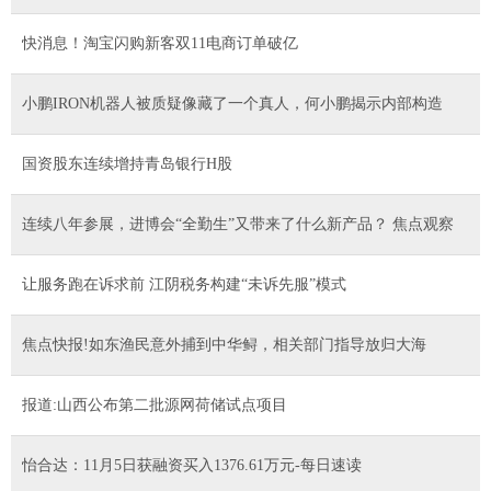
快消息！淘宝闪购新客双11电商订单破亿
小鹏IRON机器人被质疑像藏了一个真人，何小鹏揭示内部构造
国资股东连续增持青岛银行H股
连续八年参展，进博会“全勤生”又带来了什么新产品？ 焦点观察
让服务跑在诉求前 江阴税务构建“未诉先服”模式
焦点快报!如东渔民意外捕到中华鲟，相关部门指导放归大海
报道:山西公布第二批源网荷储试点项目
怡合达：11月5日获融资买入1376.61万元-每日速读