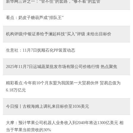
新华网三评之一：“管不住”的套路，“够不着”的监管
看点：奶皮子糖葫芦成“排队王”
机构评级|中银证券给予澜起科技“买入”评级 未给出目标价
生意社：11月7日抚顺石化PP装置动态
2025年11月7日运城蔬菜批发市场有限公司价格行情 热点聚焦
精彩看点:今年前10个月东盟为我国第一大贸易伙伴 贸易总值为
6.18万亿元
今日报丨古根海姆上调礼来目标价至1036美元
大摩：预计苹果公司机器人业务收入到2040年将达1300亿美元 相
当于苹果当前营收的30%