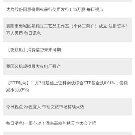
达势股份因股份期权获行使而发行1.46万股 每日视点
襄阳市樊城区燚颗豆工艺品工作室（个体工商户）成立 注册资本3
万人民币 每日讯息
【夜航船】消费信贷未来可期
我国装机规模最大火电厂投产
【ETF动向】11月3日建信上证科创板综合ETF基金跌0.61%，份额
减少500万份
今日视点:秋色宜人 带动文旅市场持续火热
每日消息!一眼心动！湖南高校的秋天也太会了吧