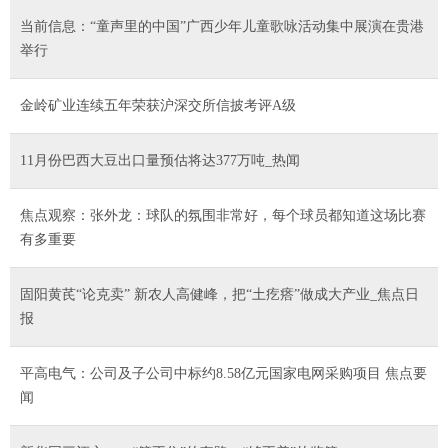
当前信息：“童声里的中国”广西少年儿童歌咏活动集中展演在贵港
举行
金岭矿业连续五年荣获沪深交所信披考评A级
11月份巴西大豆出口量预估将达377万吨_热闻
焦点观察：张外龙：球队的氛围非常好，每个球员都知道这场比赛
有多重要
固阳黄芪“论克卖” 新农人高健峰，把“土疙瘩”做成大产业_焦点日
报
平高电气：公司及子公司中标约8.58亿元国家电网采购项目 焦点要
闻