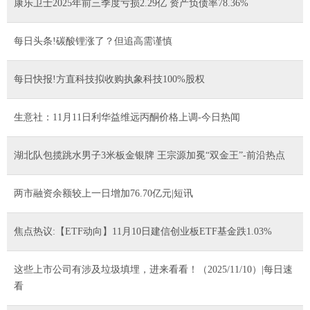
康乐卫士2025年前三季度亏损2.29亿 资产负债率78.36%
每日头条!碳酸锂涨了？但追高需谨慎
每日快报!方直科技拟收购执象科技100%股权
生意社：11月11日利华益维远丙酮价格上调-今日热闻
湖北队包揽跳水男子3米板金银牌 王宗源加冕“双金王”-前沿热点
两市融资余额较上一日增加76.70亿元|短讯
焦点热议:【ETF动向】11月10日建信创业板ETF基金跌1.03%
这些上市公司有涉及垃圾填埋，进来看看！（2025/11/10）|每日速
看