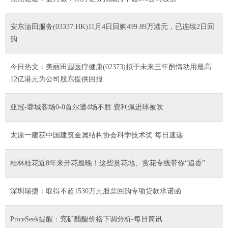
安东油田服务(03337.HK)11月4日回购499.89万港元，已连续2日回
购
今日热文：美丽田园医疗健康(02373)拟于未来三年酌情动用最高
12亿港元为公司股东提供回报
亚冠-蓉城客场0-0首尔遭4场不胜 费利佩进球被吹
太原一建获中国建筑金属结构协会科学技术奖 每日速递
桂林桂花近8年来开花最晚！这些赏花地、赏花专线带你“追香”
深圳瑞捷：取得不超1530万元股票回购专项贷款承诺函
PriceSeek提醒：兖矿醋酸价格下调分析-每日简讯