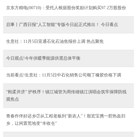
京东方精电(00710)：受托人根据股份奖励计划购买97.2万股股份
启事丨广西日报“人工智能”专版今日起正式推出！ 今日看点
生意社：11月5日亚通石化石油焦报价上调 热点聚焦
今日观点!今年供暖季能源供需总体平衡
当前看点!生意社：11月5日中石化销售公司顺丁橡胶价格下调
“刚柔并济” 护秩序！镇江城管为周传雄镇江演唱会筑牢保障防线
观焦点
青春作伴好还乡⑦从工程老板到“新农人”！殷宏宝携一腔热血归
乡，让闲置荒地变“丰收仓”