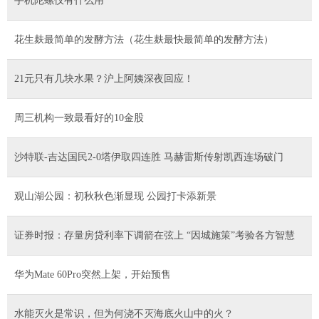
手机陀螺仪有什么用
花生麸最简单的发酵方法（花生麸最快最简单的发酵方法）
21元只有几块水果？沪上阿姨深夜回应！
周三机构一致最看好的10金股
沙特联-吉达国民2-0塔伊取四连胜 马赫雷斯传射凯西连场破门
观山湖公园：初秋秋色渐显现 公园打卡添新景
证券时报：存量房贷利率下调箭在弦上 “因城施策”考验各方智慧
华为Mate 60Pro突然上架，开始预售
水能灭火是常识，但为何浇不灭海底火山中的火？