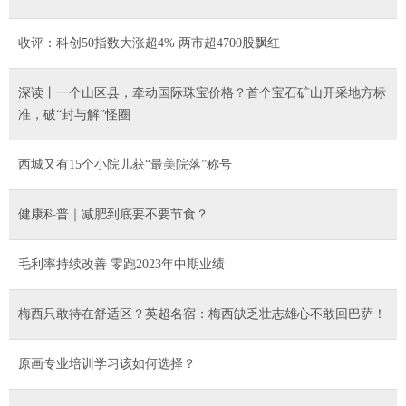
收评：科创50指数大涨超4% 两市超4700股飘红
深读丨一个山区县，牵动国际珠宝价格？首个宝石矿山开采地方标
准，破“封与解”怪圈
西城又有15个小院儿获“最美院落”称号
健康科普｜减肥到底要不要节食？
毛利率持续改善 零跑2023年中期业绩
梅西只敢待在舒适区？英超名宿：梅西缺乏壮志雄心不敢回巴萨！
原画专业培训学习该如何选择？