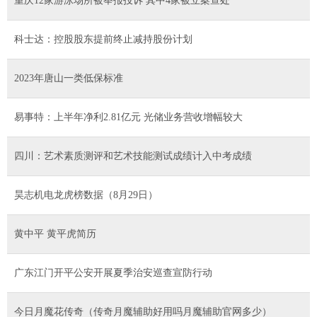
重庆12家游泳场所被举报投诉 其中4家被立案查处
科士达：控股股东提前终止减持股份计划
2023年唐山一类低保标准
易事特：上半年净利2.81亿元 光储业务营收增幅较大
四川：艺术素质测评和艺术技能测试成绩计入中考成绩
昊志机电龙虎榜数据（8月29日）
黄中平 黄平虎简历
广东江门开平公安开展夏季治安巡查宣防行动
今日月魔花传奇（传奇月魔辅助好用吗月魔辅助官网多少）