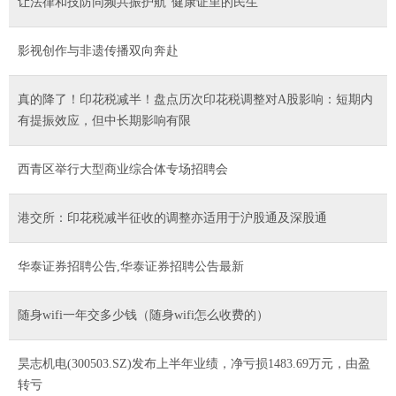
让法律和技防同频共振护航“健康证里的民生”
影视创作与非遗传播双向奔赴
真的降了！印花税减半！盘点历次印花税调整对A股影响：短期内
有提振效应，但中长期影响有限
西青区举行大型商业综合体专场招聘会
港交所：印花税减半征收的调整亦适用于沪股通及深股通
华泰证券招聘公告,华泰证券招聘公告最新
随身wifi一年交多少钱（随身wifi怎么收费的）
昊志机电(300503.SZ)发布上半年业绩，净亏损1483.69万元，由盈
转亏