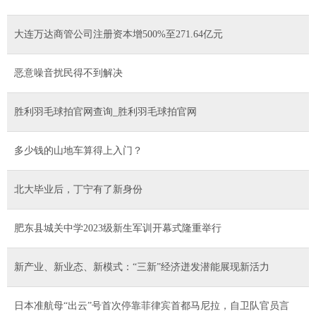
大连万达商管公司注册资本增500%至271.64亿元
恶意噪音扰民得不到解决
胜利羽毛球拍官网查询_胜利羽毛球拍官网
多少钱的山地车算得上入门？
北大毕业后，丁宁有了新身份
肥东县城关中学2023级新生军训开幕式隆重举行
新产业、新业态、新模式：“三新”经济迸发潜能展现新活力
日本准航母“出云”号首次停靠菲律宾首都马尼拉，自卫队官员言