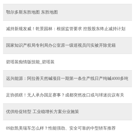
鄂尔多斯东胜地图 东胜地图
减持新规发威！乾景园林：根据监管要求 控股股东终止减持计划
国家知识产权局专利局办公室原一级巡视员闫实被开除党籍
碧瑶装痴情版技能_碧瑶装
远兴能源：阿拉善天然碱项目一期第一条生产线日产纯碱4000多吨
足协抓瞎！无人承办国足赛事？成都突然改口或与球迷抗议有关
优供给促转型 工业稳增长方案分业施策
09款凯美瑞车怎么样？性能强劲、安全可靠的中型轿车推荐