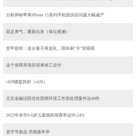
分析师称苹果iPhone 15系列手机因供应问题大幅减产
鼓足勇气，重新出发（体坛观澜）
意甲彩经：送分童子再送礼，国米刷“卡”笑嘻嘻
这个保障房项目迎来竣工交付
r428键盘拆卸（r428）
北京金融法院优化营商环境工作室处理案件达49件
2022年本市0-6岁儿童残疾筛查率达99.24%
老字号新品 亮相嘉年华