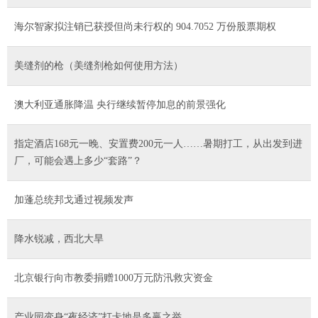
海尔智家拟注销已获授但尚未行权的 904.7052 万份股票期权
美缝剂的枪（美缝剂枪如何使用方法）
澳大利亚通胀降温 央行继续暂停加息的前景强化
指定酒店168元一晚、安置费200元一人……暑期打工，从出发到进
厂，可能会遇上多少“套路”？
加蓬总统邦戈通过视频发声
降水锐减，西北大旱
北京银行向市教委捐赠1000万元防汛救灾资金
产业园变身“夜经济”打卡地是多赢之举