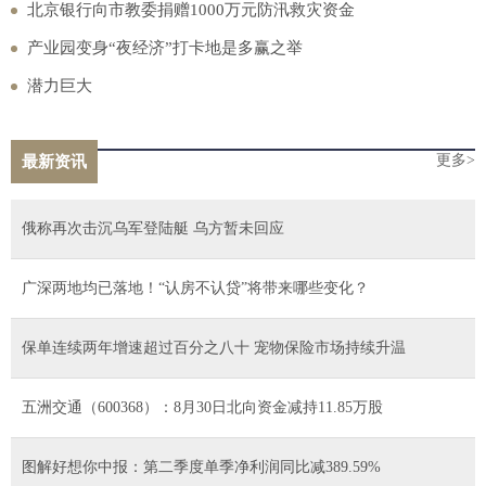
到进厂，可能会遇上多少“套路”？
北京银行向市教委捐赠1000万元防汛救灾资金
产业园变身“夜经济”打卡地是多赢之举
潜力巨大
更多>
最新资讯
俄称再次击沉乌军登陆艇 乌方暂未回应
广深两地均已落地！“认房不认贷”将带来哪些变化？
保单连续两年增速超过百分之八十 宠物保险市场持续升温
五洲交通（600368）：8月30日北向资金减持11.85万股
图解好想你中报：第二季度单季净利润同比减389.59%