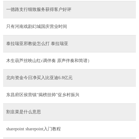
一德路支行细致服务获得客户好评
只有河南戏剧幻城国庆营业时间
泰拉瑞亚邪教徒怎么打 泰拉瑞亚
木生葫芦丝映山红c调伴奏 原声伴奏和简谱）
北向资金今日净买入比亚迪6.8亿元
东昌府区侯营镇“揭榜挂帅”促乡村振兴
割韭菜是什么意思
sharepoint sharepoint入门教程