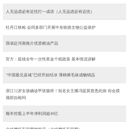
人无远虑必有近忧打一成语（人无远虑必有近忧）
牡丹江铁检:会同多部门开展中东铁路文物公益保护
我省赴河南推介优质粮油产品
官方：延续全年一次性奖金个税政策 基本情况讲解
“中国最北县城”已经开始结冰 薄棉裤毛袜成畅销品
浙江12岁女孩确诊甲状腺癌！知名女主播冯提莫曾患此病 你会摸
颈部自检吗
顺丰控股上半年净利润超40亿