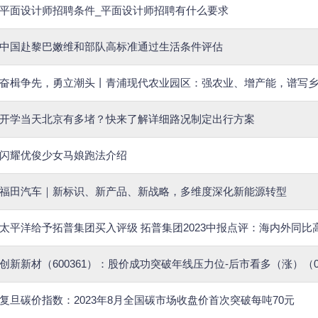
平面设计师招聘条件_平面设计师招聘有什么要求
中国赴黎巴嫩维和部队高标准通过生活条件评估
奋楫争先，勇立潮头丨青浦现代农业园区：强农业、增产能，谱写
开学当天北京有多堵？快来了解详细路况制定出行方案
闪耀优俊少女马娘跑法介绍
福田汽车｜新标识、新产品、新战略，多维度深化新能源转型
太平洋给予拓普集团买入评级 拓普集团2023中报点评：海内外同比
创新新材（600361）：股价成功突破年线压力位-后市看多（涨）（08
复旦碳价指数：2023年8月全国碳市场收盘价首次突破每吨70元