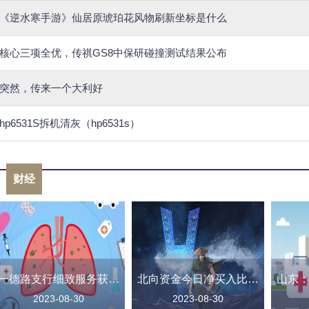
《逆水寒手游》仙居原琥珀花风物刷新坐标是什么
核心三项全优，传祺GS8中保研碰撞测试结果公布
突然，传来一个大利好
hp6531S拆机清灰（hp6531s）
财经
一德路支行细致服务获得客户好评
北向资金今日净买入比亚迪6.8亿元
2023-08-30
2023-08-30