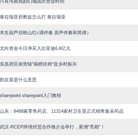
只有河南戏剧幻城国庆营业时间
泰拉瑞亚邪教徒怎么打 泰拉瑞亚
木生葫芦丝映山红c调伴奏 原声伴奏和简谱）
北向资金今日净买入比亚迪6.8亿元
东昌府区侯营镇“揭榜挂帅”促乡村振兴
割韭菜是什么意思
sharepoint sharepoint入门教程
山东：8488家零售药店、11314家村卫生室正式销售集采药品
武汉-RCEP跨境经贸合作推介会举行，新洲“亮相”！