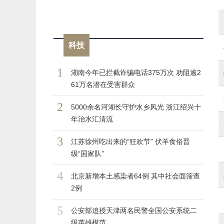
科技
1
湖南今年已拦截诈骗电话375万次 劝阻逾2
61万名潜在受害群众
2
5000余名河湖长守护水乡风光 浙江绍兴十
年治水汇清流
3
江苏徐州吃出来的“狂欢节” 伏羊食俗晋
级“国家队”
4
北京新增本土感染者64例 其中社会面筛查
2例
5
公安部追授天津两名民警全国公安系统二
级英雄模范