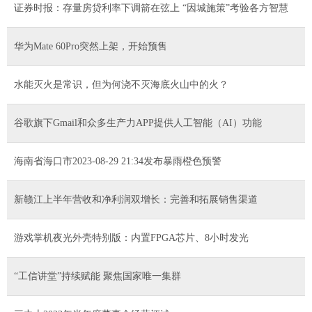
证券时报：存量房贷利率下调箭在弦上 “因城施策”考验各方智慧
华为Mate 60Pro突然上架，开始预售
水能灭火是常识，但为何浇不灭海底火山中的火？
谷歌旗下Gmail和众多生产力APP提供人工智能（AI）功能
海南省海口市2023-08-29 21:34发布暴雨橙色预警
新赣江上半年营收和净利润双增长：完善和拓展销售渠道
游戏掌机夜光外壳特别版：内置FPGA芯片、8小时发光
“工信讲堂”持续赋能 聚焦国家唯一集群