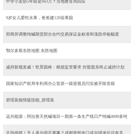
中学小卖部5年租金943万？当地教育局回应
9岁女儿爱吃水果，爸爸建120亩果园
郑商所调整纯碱期货部分合约交易保证金标准和涨跌停板幅度
鄂尔多斯东胜地图 东胜地图
减持新规发威！乾景园林：根据监管要求 控股股东终止减持计划
国家知识产权局专利局办公室原一级巡视员闫实被开除党籍
碧瑶装痴情版技能_碧瑶装
远兴能源：阿拉善天然碱项目一期第一条生产线日产纯碱4000多吨
足协抓瞎！无人承办国足赛事？成都突然改口或与球迷抗议有关