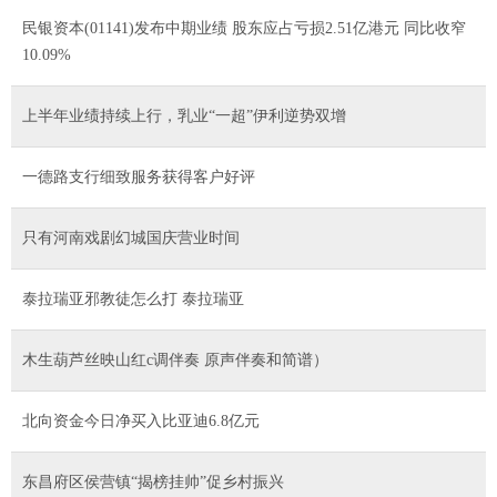
民银资本(01141)发布中期业绩 股东应占亏损2.51亿港元 同比收窄
10.09%
上半年业绩持续上行，乳业“一超”伊利逆势双增
一德路支行细致服务获得客户好评
只有河南戏剧幻城国庆营业时间
泰拉瑞亚邪教徒怎么打 泰拉瑞亚
木生葫芦丝映山红c调伴奏 原声伴奏和简谱）
北向资金今日净买入比亚迪6.8亿元
东昌府区侯营镇“揭榜挂帅”促乡村振兴