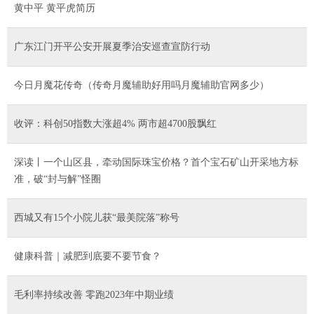
黄中平 黄平虎简历
广东江门开平公安开展夏季治安巡查宣防行动
今日月魔花传奇（传奇月魔辅助好用吗月魔辅助官网多少）
收评：科创50指数大涨超4% 两市超4700股飘红
深读丨一个山区县，牵动国际珠宝价格？首个宝石矿山开采地方标
准，破“封与解”怪圈
西城又有15个小院儿获“最美院落”称号
健康科普｜减肥到底要不要节食？
毛利率持续改善 零跑2023年中期业绩