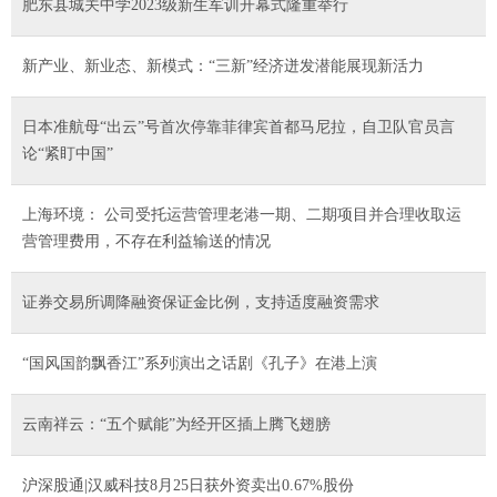
肥东县城关中学2023级新生军训开幕式隆重举行
新产业、新业态、新模式：“三新”经济迸发潜能展现新活力
日本准航母“出云”号首次停靠菲律宾首都马尼拉，自卫队官员言
论“紧盯中国”
上海环境： 公司受托运营管理老港一期、二期项目并合理收取运
营管理费用，不存在利益输送的情况
证券交易所调降融资保证金比例，支持适度融资需求
“国风国韵飘香江”系列演出之话剧《孔子》在港上演
云南祥云：“五个赋能”为经开区插上腾飞翅膀
沪深股通|汉威科技8月25日获外资卖出0.67%股份