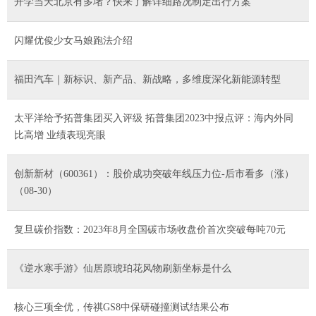
开学当天北京有多堵？快来了解详细路况制定出行方案
闪耀优俊少女马娘跑法介绍
福田汽车｜新标识、新产品、新战略，多维度深化新能源转型
太平洋给予拓普集团买入评级 拓普集团2023中报点评：海内外同
比高增 业绩表现亮眼
创新新材（600361）：股价成功突破年线压力位-后市看多（涨）
（08-30）
复旦碳价指数：2023年8月全国碳市场收盘价首次突破每吨70元
《逆水寒手游》仙居原琥珀花风物刷新坐标是什么
核心三项全优，传祺GS8中保研碰撞测试结果公布