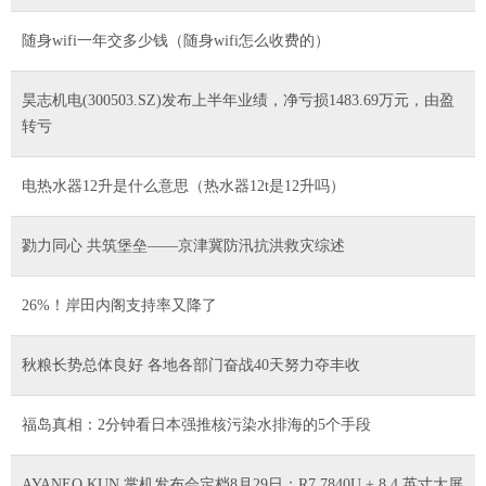
随身wifi一年交多少钱（随身wifi怎么收费的）
昊志机电(300503.SZ)发布上半年业绩，净亏损1483.69万元，由盈
转亏
电热水器12升是什么意思（热水器12t是12升吗）
勠力同心 共筑堡垒——京津冀防汛抗洪救灾综述
26%！岸田内阁支持率又降了
秋粮长势总体良好 各地各部门奋战40天努力夺丰收
福岛真相：2分钟看日本强推核污染水排海的5个手段
AYANEO KUN 掌机发布会定档8月29日：R7 7840U + 8.4 英寸大屏