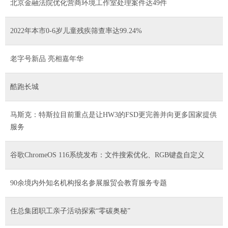
北京金融法院优化营商环境工作室处理案件达49件
2022年本市0-6岁儿童残疾筛查率达99.24%
老字号新品 亮相嘉年华
酷跑长城
马斯克：特斯拉目前重点是让HW3的FSD更完善并向更多国家提供
服务
谷歌ChromeOS 116系统发布：文件搜索优化、RGB键盘自定义
90余境内外知名机构报名参展服贸会教育服务专题
住总集团职工亲子活动探索“零碳奥秘”