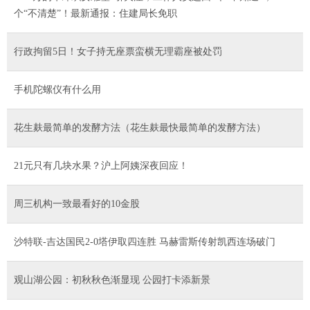
个“不清楚”！最新通报：住建局长免职
行政拘留5日！女子持无座票蛮横无理霸座被处罚
手机陀螺仪有什么用
花生麸最简单的发酵方法（花生麸最快最简单的发酵方法）
21元只有几块水果？沪上阿姨深夜回应！
周三机构一致最看好的10金股
沙特联-吉达国民2-0塔伊取四连胜 马赫雷斯传射凯西连场破门
观山湖公园：初秋秋色渐显现 公园打卡添新景