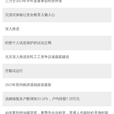
三力士2023年半年度董事会经营评述
沉浸式体验让安全教育入脑入心
深入推进
织密个人信息保护的法治之网
北京深入推进农民工工资争议速裁庭建设
空载试运行
2023年郑州购房退税政策最新
汤姆猫股东户数增加33.32%，户均持股7.29万元
40岁要拒绝油腻穿搭，夏季学会这样穿，普通人也能轻松变身时髦