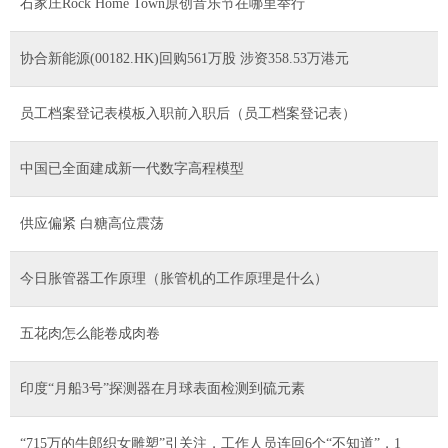
石家庄Rock Home Town原创音乐节在哪里举行
协合新能源(00182.HK)回购561万股 涉资358.53万港元
员工档案登记表模板入职前入职后（员工档案登记表）
中国已全面建成新一代数字高程模型
供应偏紧 白糖高位震荡
今日胀管器工作原理（胀管机的工作原理是什么）
五花肉怎么能卷成肉卷
印度“月船3号”探测器在月球表面检测到硫元素
“715万的牛郎织女雕塑”引关注，工作人员连回6个“不知道”，1