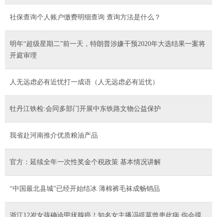
社保查询个人账户缴费明细查询 查询方法是什么？
明年“超级星期二”前一天，特朗普涉嫌干预2020年大选结果一案将
开庭审理
人无远虑必有近忧打一成语（人无远虑必有近忧）
牡丹江铁检:会同多部门开展中东铁路文物公益保护
我省赴河南推介优质粮油产品
官方：延续全年一次性奖金个税政策 基本情况讲解
“中国最北县城”已经开始结冰 薄棉裤毛袜成畅销品
浙江12岁女孩确诊甲状腺癌！知名女主播冯提莫曾患此病 你会摸