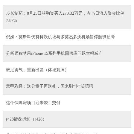
步长制药：8月25日获融资买入273.32万元，占当日流入资金比例
7.87%
俄媒：莫斯科伏努科沃机场与多莫杰多沃机场暂停航班起降
分析师称苹果iPhone 15系列手机因供应问题大幅减产
鼓足勇气，重新出发（体坛观澜）
意甲彩经：送分童子再送礼，国米刷“卡”笑嘻嘻
这个保障房项目迎来竣工交付
r428键盘拆卸（r428）