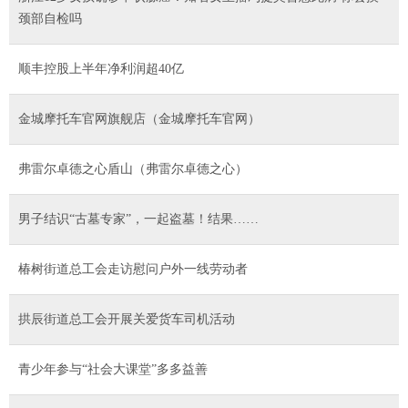
颈部自检吗
顺丰控股上半年净利润超40亿
金城摩托车官网旗舰店（金城摩托车官网）
弗雷尔卓德之心盾山（弗雷尔卓德之心）
男子结识“古墓专家”，一起盗墓！结果……
椿树街道总工会走访慰问户外一线劳动者
拱辰街道总工会开展关爱货车司机活动
青少年参与“社会大课堂”多多益善