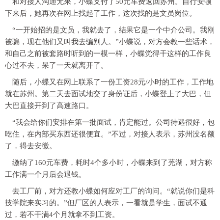
和对接人沟通无果，小蝶支付了50元车费返回苏州。自行安顿
下来后，她再次在网上找起了工作，这次找的是文员岗位。
“一开始招的是文员，我就去了，结果它是一个中介公司。我刚
被骗，现在他们又叫我去骗别人。”小蝶说，对方会教一些话术，
和自己之前被套路时听到的一模一样，小蝶觉得干这样的工作良
心过不去，呆了一天就离开了。
随后，小蝶又在网上联系了一份工资28元/小时的工作，工作地
就在苏州。第二天去面试地交了身份证后，小蝶登上了大巴，但
大巴直接开到了高速路口。
“我会给你们安排在第一批面试，肯定能过。公司待遇很好，包
吃住，在内部买东西还很便宜。”不过，对接人表示，苏州没名额
了，得去安徽。
缴纳了160元车费，耗时4个多小时，小蝶来到了芜湖，对方称
工作满一个月后会退钱。
去工厂前，对方还教小蝶如何应对工厂的询问。“就说你们是科
技学院来实习的。”但厂区的人表示，一看就是学生，面试不通
过，若不干满4个月就拿不到工资。