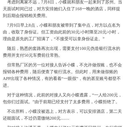
考虑到离家不远，7月8日，小蝶就和朋友一起来到了苏州。当
天面试时间已过，对方安排她们入住了168一晚的酒店，同样提
到后期会报销相关费用。
7月9日早上8点，小蝶和朋友被带到了集中点，对方以点名为
由，收取了身份证。但工资由此前的30元/小时降至20元/小时，
理由是原先的工厂招满了，“不接受可以拿身份证走。”
随后，熟悉的套路再次出现，需要支付100元伪造银行流水的
费用并支付50元车费前往常熟。
但常熟厂区的另一位对接人告诉小蝶，不允许做假账，也不会
报销各种费用，随后便查了银行流水。但此时，用来做假账的
APP出现了各种情况，有的看着“一眼假”，有的甚至账号都登不
进。
对于这种情况，此前的对接人又向小蝶透露，“一人给200元，
包你们过面试。”由于前期已经支付了太多费用，小蝶拒绝了。
不出所料，小蝶没被选上，对方表示，可以安排酒店，第二天
还能面试，不过仍需缴纳200元……