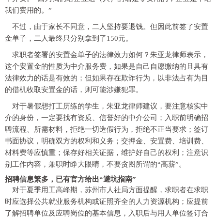
我们费用的。”
不过，由于家长不同意，二人坚持要退钱。但因此前签了安置
金单子，二人最终只分别拿到了150元。
求职者签署的安置金单子的法律效力如何？朱亚龙律师表示，
这个安置金的性质为中介服务费，如果是自己自愿缴纳的且具有
法律效力的话是有效的；但如果存在欺诈行为，以非法占有为目
的借机收取安置金的话，则可能涉嫌犯罪。
对于暑假想打工历练的学生，朱亚龙律师建议，要注意核实中
介的身份，一定要找有资质、信誉好的中介公司；入职前明确招
聘流程、所需材料，拒绝一切造假行为，拒绝不正当要求；签订
书面协议，明确双方的权利和义务；交押金、安置费、培训费、
材料费等应慎重；保存好相关证据，维护好自己的权利；注意识
别工作内容，兼职时睁大眼睛，不要贪图所谓的“高薪”。
招聘信息繁多，已有官方给出“避坑指南”
对于夏季用工高峰期，苏州市人社局方面提醒，求职者在求职
时应选择公共就业服务机构或证照齐全的人力资源机构；应提前
了解招聘单位及应聘岗位的基本信息，入职后与用人单位签订合