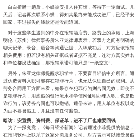
白白折腾一趟后，小蝶被安排入住宾馆，等待下一轮面试。几
天后，记者再次联系小蝶，得知其最终未能成功进厂，已经平安
回家，不过损失的钱款还是没能追回。
对于这些学生遇到的中介在报销酒店费、路费上的承诺，上海
明伦（苏州）律师事务所朱亚龙律师表示，若双方之间有明确的
聊天记录、录音、语音等沟通证据，入职成功后，对方应该报销
相关费用；但若没有相关证据或者证据不充足，连对方真实姓名
和单位都没法确定，那报销承诺可能只是“一纸空文”。
另外，朱亚龙律师提醒求职学生，不要盲目轻信中介所言。通
过伪造资料入职可能存在犯罪行为，也无法保证自己的权利。从
劳务合同用工方面来看，如果存在犯罪行为则合同无效，即使不
是犯罪行为，用虚假的银行流水和学信网证明办理入职，也是欺
诈行为，该劳务合同也可以撤销。通俗来讲，用人单位有权以此
为由不要暑假工，并且没有任何赔偿。
暗访：安置费、资料费、保证单，进不了厂也难要回钱
为了一探究竟，《每日经济新闻》记者通过小菲提供的信息，
在招聘软件上联系了这家外包服务公司。对方表示可以接受暑假