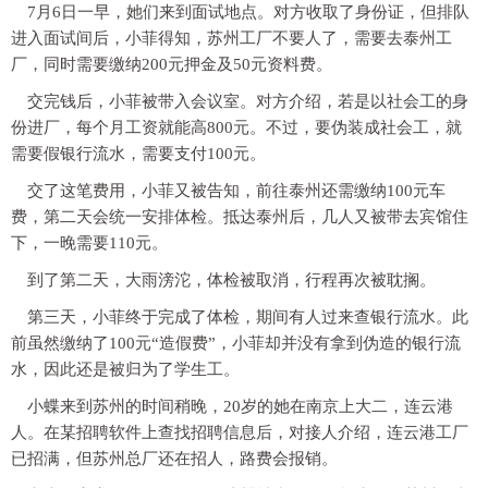
7月6日一早，她们来到面试地点。对方收取了身份证，但排队
进入面试间后，小菲得知，苏州工厂不要人了，需要去泰州工
厂，同时需要缴纳200元押金及50元资料费。
交完钱后，小菲被带入会议室。对方介绍，若是以社会工的身
份进厂，每个月工资就能高800元。不过，要伪装成社会工，就
需要假银行流水，需要支付100元。
交了这笔费用，小菲又被告知，前往泰州还需缴纳100元车
费，第二天会统一安排体检。抵达泰州后，几人又被带去宾馆住
下，一晚需要110元。
到了第二天，大雨滂沱，体检被取消，行程再次被耽搁。
第三天，小菲终于完成了体检，期间有人过来查银行流水。此
前虽然缴纳了100元“造假费”，小菲却并没有拿到伪造的银行流
水，因此还是被归为了学生工。
小蝶来到苏州的时间稍晚，20岁的她在南京上大二，连云港
人。在某招聘软件上查找招聘信息后，对接人介绍，连云港工厂
已招满，但苏州总厂还在招人，路费会报销。