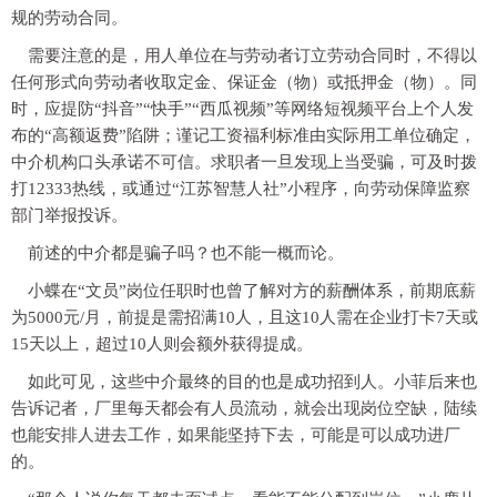
规的劳动合同。
需要注意的是，用人单位在与劳动者订立劳动合同时，不得以
任何形式向劳动者收取定金、保证金（物）或抵押金（物）。同
时，应提防“抖音”“快手”“西瓜视频”等网络短视频平台上个人发
布的“高额返费”陷阱；谨记工资福利标准由实际用工单位确定，
中介机构口头承诺不可信。求职者一旦发现上当受骗，可及时拨
打12333热线，或通过“江苏智慧人社”小程序，向劳动保障监察
部门举报投诉。
前述的中介都是骗子吗？也不能一概而论。
小蝶在“文员”岗位任职时也曾了解对方的薪酬体系，前期底薪
为5000元/月，前提是需招满10人，且这10人需在企业打卡7天或
15天以上，超过10人则会额外获得提成。
如此可见，这些中介最终的目的也是成功招到人。小菲后来也
告诉记者，厂里每天都会有人员流动，就会出现岗位空缺，陆续
也能安排人进去工作，如果能坚持下去，可能是可以成功进厂
的。