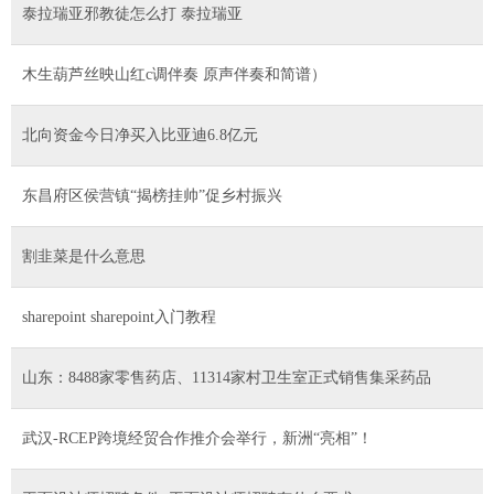
泰拉瑞亚邪教徒怎么打 泰拉瑞亚
木生葫芦丝映山红c调伴奏 原声伴奏和简谱）
北向资金今日净买入比亚迪6.8亿元
东昌府区侯营镇“揭榜挂帅”促乡村振兴
割韭菜是什么意思
sharepoint sharepoint入门教程
山东：8488家零售药店、11314家村卫生室正式销售集采药品
武汉-RCEP跨境经贸合作推介会举行，新洲“亮相”！