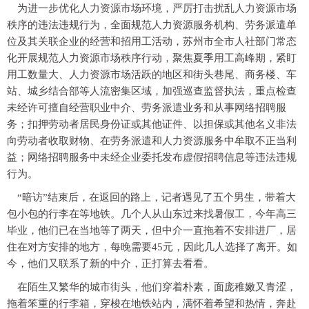
为进一步优化人力资源市场环境，严厉打击扰乱人力资源市场
秩序的违法违规行为，全面规范人力资源服务机构、劳务派遣单
位及其关联企业的经营和招用工活动，苏州市全市人社部门常态
化开展规范人力资源市场秩序行动，聚焦夏季用工高峰期，紧盯
用工数量大、人力资源市场活跃的地区和街头巷尾、商务楼、车
站、城乡结合部等人流密集区域，加强巡查监督执法，重点检查
未经许可擅自经营职业中介、劳务派遣业务和从事网络招聘服
务；扣押劳动者居民身份证或其他证件、以担保或其他名义非法
向劳动者收取财物、在劳务派遣和人力资源服务中牟取不正当利
益；网络招聘服务中未经企业委托发布虚假招聘信息等违法违规
行为。
“暗访”结束后，在返回的路上，记者遇见了五个男生，带着大
包小包的行李在等地铁。几个人从山东过来找暑假工，今年高三
毕业，他们已在当地等了两天，但中介一直拖着不安排进厂，居
住在对方安排的地方，每晚需要45元，因此几人选择了离开。如
今，他们又联系了新的中介，正打算去看看。
在陌生又繁华的城市街头，他们穿着朴素，面庞稚嫩又青涩，
拖着笨重的行李箱，穿梭在地铁站内，满怀着希望和热情，奔赴