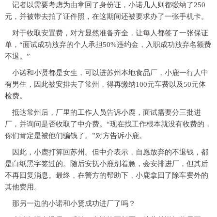
记者以需要考虑为由拿回了身份证，小诺几人则都缴纳了250
元，并被带去拍了证件照，在这期间还被要求办了一张手机卡。
对于收取安置费，对方显然准备齐全，让每人都签了一张保证
单，“面试成功放弃的个人承担50%违约金，入职成功放弃名额费
不退。”
小诺和小贤都是女生，可以进苏州本地食品厂，小鹿一行人中
有男生，因此被安排去了常州，得再缴纳100元车费以及50元体
检费。
抵达常州后，厂里的工作人员告诉小鹿，面试需要分三批进
厂，并询问是否收取了中介费。“现在找工作根本就没有收费的，
你们肯定是被他们骗钱了。”对方告诉小鹿。
因此，小鹿打算回苏州。但中介表示，自愿放弃的不退钱，都
是白纸黑字签过的。随后安抚小鹿别着急，会安排进厂，但其后
不再回复消息。最终，在警方的帮助下，小鹿拿回了除车费外的
其他费用。
那另一边的小诺和小贤成功进厂了吗？