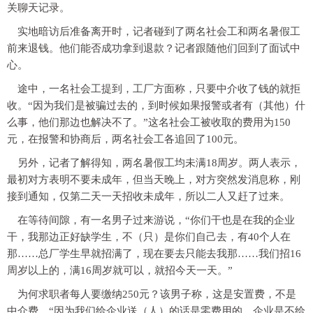
关聊天记录。
实地暗访后准备离开时，记者碰到了两名社会工和两名暑假工
前来退钱。他们能否成功拿到退款？记者跟随他们回到了面试中
心。
途中，一名社会工提到，工厂方面称，只要中介收了钱的就拒
收。“因为我们是被骗过去的，到时候如果报警或者有（其他）什
么事，他们那边也解决不了。”这名社会工被收取的费用为150
元，在报警和协商后，两名社会工各追回了100元。
另外，记者了解得知，两名暑假工均未满18周岁。两人表示，
最初对方表明不要未成年，但当天晚上，对方突然发消息称，刚
接到通知，仅第二天一天招收未成年，所以二人又赶了过来。
在等待间隙，有一名男子过来游说，“你们干也是在我的企业
干，我那边正好缺学生，不（只）是你们自己去，有40个人在
那……总厂学生早就招满了，现在要去只能去我那……我们招16
周岁以上的，满16周岁就可以，就招今天一天。”
为何求职者每人要缴纳250元？该男子称，这是安置费，不是
中介费。“因为我们给企业送（人）的话是零费用的，企业是不给