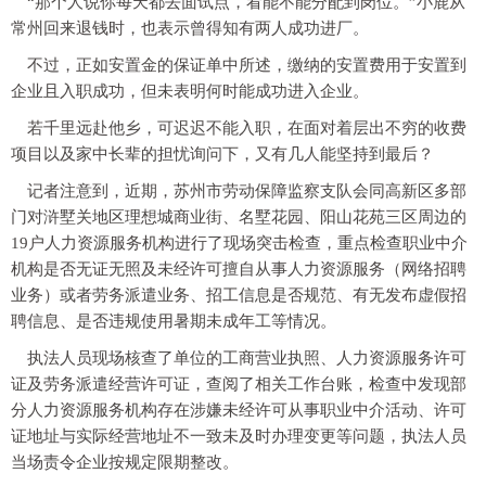
“那个人说你每天都去面试点，看能不能分配到岗位。”小鹿从
常州回来退钱时，也表示曾得知有两人成功进厂。
不过，正如安置金的保证单中所述，缴纳的安置费用于安置到
企业且入职成功，但未表明何时能成功进入企业。
若千里远赴他乡，可迟迟不能入职，在面对着层出不穷的收费
项目以及家中长辈的担忧询问下，又有几人能坚持到最后？
记者注意到，近期，苏州市劳动保障监察支队会同高新区多部
门对浒墅关地区理想城商业街、名墅花园、阳山花苑三区周边的
19户人力资源服务机构进行了现场突击检查，重点检查职业中介
机构是否无证无照及未经许可擅自从事人力资源服务（网络招聘
业务）或者劳务派遣业务、招工信息是否规范、有无发布虚假招
聘信息、是否违规使用暑期未成年工等情况。
执法人员现场核查了单位的工商营业执照、人力资源服务许可
证及劳务派遣经营许可证，查阅了相关工作台账，检查中发现部
分人力资源服务机构存在涉嫌未经许可从事职业中介活动、许可
证地址与实际经营地址不一致未及时办理变更等问题，执法人员
当场责令企业按规定限期整改。