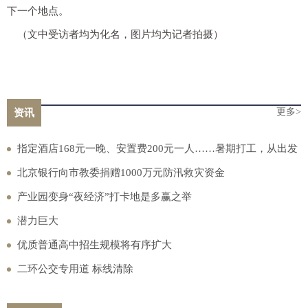
下一个地点。
（文中受访者均为化名，图片均为记者拍摄）
更多>
资讯
指定酒店168元一晚、安置费200元一人……暑期打工，从出发
到进厂，可能会遇上多少“套路”？
北京银行向市教委捐赠1000万元防汛救灾资金
产业园变身“夜经济”打卡地是多赢之举
潜力巨大
优质普通高中招生规模将有序扩大
二环公交专用道 标线清除