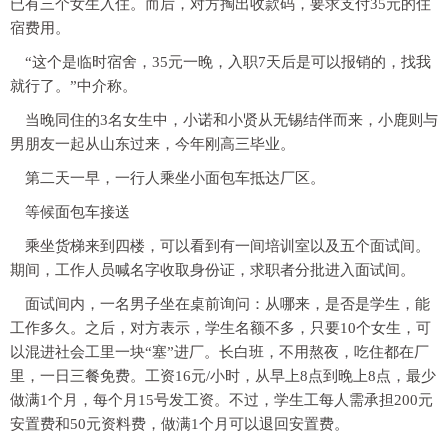
已有三个女生入住。而后，对方掏出收款码，要求支付35元的住
宿费用。
“这个是临时宿舍，35元一晚，入职7天后是可以报销的，找我
就行了。”中介称。
当晚同住的3名女生中，小诺和小贤从无锡结伴而来，小鹿则与
男朋友一起从山东过来，今年刚高三毕业。
第二天一早，一行人乘坐小面包车抵达厂区。
等候面包车接送
乘坐货梯来到四楼，可以看到有一间培训室以及五个面试间。
期间，工作人员喊名字收取身份证，求职者分批进入面试间。
面试间内，一名男子坐在桌前询问：从哪来，是否是学生，能
工作多久。之后，对方表示，学生名额不多，只要10个女生，可
以混进社会工里一块“塞”进厂。长白班，不用熬夜，吃住都在厂
里，一日三餐免费。工资16元/小时，从早上8点到晚上8点，最少
做满1个月，每个月15号发工资。不过，学生工每人需承担200元
安置费和50元资料费，做满1个月可以退回安置费。