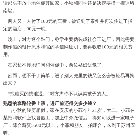
话那头不放心地催促其回家，小秋和同学还是决定要撞一撞这堵
南墙。
两人又一人付了100元的车费，被送到了泰州并再次住进了指
定的酒店，90元一晚。
晚上，对方逐个敲门，称学生要伪装成社会工进厂，因此需要
制作假的银行流水和假的学信网证明，要再收取100元的相关费
用。
在家长不停地询问和催促中，两位姑娘犹豫了。
然而，想不干了简单，进了别人兜里的钱又怎么会被轻易再掏
出来？
“找谁买的找谁退。”对方声称不认识卖被子的人。
熟悉的套路轮番上演，进厂前还得交多少钱？
与小秋的经历相似，家在安庆的小菲今年21岁，大二。小菲在
某招聘软件上找暑假工，加上中介微信后，得知可以进一家电子
厂，综合薪资5500元以上，小菲和朋友一拍即合，来到了苏州应
聘。