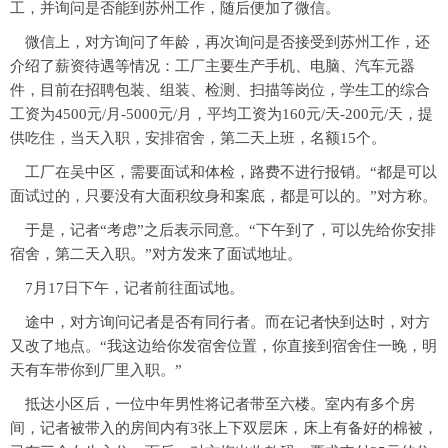
工，并询问是否能到苏州工作，随后便加了微信。
微信上，对方询问了年龄，再次询问是否接受到苏州工作，还
介绍了薪资待遇等情况：工厂主要生产手机、电脑、汽车元器
件，目前在招聘包装、组装、检测、扫描等岗位，学生工的综合
工资为4500元/月-5000元/月，平均工资为160元/天-200元/天，提
供吃住，当天入职，安排宿舍，第二天上班，名额15个。
工厂在吴中区，需要面试和体检，路费不进行报销。“都是可以
面试过的，只要没有大面积纹身和案底，都是可以的。”对方称。
于是，记者“考虑”之后表示同意。“下午到了，可以先给你安排
宿舍，第二天入职。”对方发来了面试地址。
7月17日下午，记者前往面试地。
途中，对方询问记者是否有同行者。而在记者快到达时，对方
又改了地点。“我这边给你发宿舍位置，你直接到宿舍住一晚，明
天有车带你到厂里入职。”
抵达小区后，一位中年男性将记者带至六楼。室内有多个房
间，记者被带入的房间内有3张上下双层床，床上有备好的棉被，