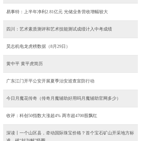
易事特：上半年净利2.81亿元 光储业务营收增幅较大
四川：艺术素质测评和艺术技能测试成绩计入中考成绩
昊志机电龙虎榜数据（8月29日）
黄中平 黄平虎简历
广东江门开平公安开展夏季治安巡查宣防行动
今日月魔花传奇（传奇月魔辅助好用吗月魔辅助官网多少）
收评：科创50指数大涨超4% 两市超4700股飘红
深读丨一个山区县，牵动国际珠宝价格？首个宝石矿山开采地方标
准，破“封与解”怪圈