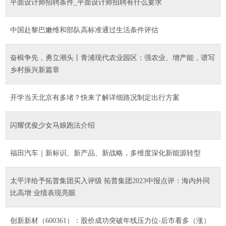
平面设计师招聘条件_平面设计师招聘有什么要求
中国赴黎巴嫩维和部队高标准通过生活条件评估
奋楫争先，勇立潮头丨青浦现代农业园区：强农业、增产能，谱写
乡村振兴新篇章
开学当天北京有多堵？快来了解详细路况制定出行方案
闪耀优俊少女马娘跑法介绍
福田汽车｜新标识、新产品、新战略，多维度深化新能源转型
太平洋给予拓普集团买入评级 拓普集团2023中报点评：海内外同
比高增 业绩表现亮眼
创新新材（600361）：股价成功突破年线压力位-后市看多（涨）