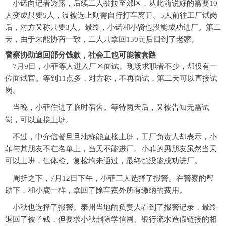
小诺向记者透露，后续二人被拉至郊区，从此前说好的需要10
人变成只要5人，没被选上则需自行打车离开。5人前往工厂试岗
后，对方又称只要3人。最终，小诺和小贤也没能成功进厂。第二
天，由于未能协商一致，二人只拿回150元后回到了老家。
警察协助追回部分钱款，社会工也可能被套路
7月9日，小菲等人进入厂区面试。现场求职者不少，却仅有一
位面试官。等到11点多，对方称，不再面试，第二天可以直接试
岗。
当晚，小菲住进了临时宿舍。等待两天后，又被告知无需试
岗，可以直接上班。
不过，中介信誓旦旦地称能直接上班，工厂负责人却表示，小
菲与其朋友不在名单上，当天不能进厂。小菲的男朋友虽然当天
可以上班，但体检、复检均未通过，最终也没能成功进厂。
周折之下，7月12日下午，小菲三人选择了报警。在警察的帮
助下，和小鹿一样，拿回了除车费外所有缴纳的费用。
小秋也选择了报警。泰州当地的负责人看到了报警记录，最终
退回了被子钱，但要求小秋删除学信网、银行流水造假链接的相