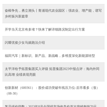
奋楫争先，勇立潮头丨青浦现代农业园区：强农业、增产能，谱写
乡村振兴新篇章
开学当天北京有多堵？快来了解详细路况制定出行方案
闪耀优俊少女马娘跑法介绍
福田汽车｜新标识、新产品、新战略，多维度深化新能源转型
太平洋给予拓普集团买入评级 拓普集团2023中报点评：海内外同
比高增 业绩表现亮眼
创新新材（600361）：股价成功突破年线压力位-后市看多（涨）
（08-30）
复旦碳价指数：2023年8月全国碳市场收盘价首次突破每吨70元