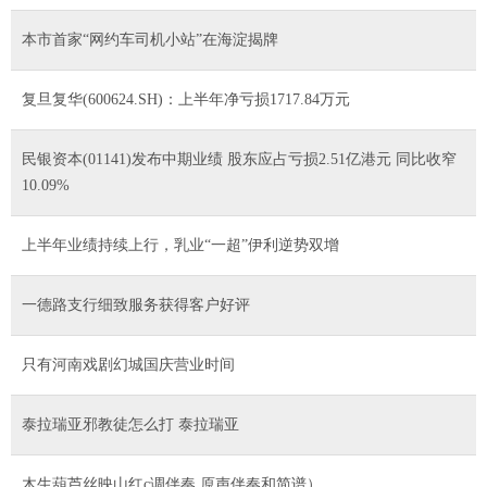
本市首家“网约车司机小站”在海淀揭牌
复旦复华(600624.SH)：上半年净亏损1717.84万元
民银资本(01141)发布中期业绩 股东应占亏损2.51亿港元 同比收窄
10.09%
上半年业绩持续上行，乳业“一超”伊利逆势双增
一德路支行细致服务获得客户好评
只有河南戏剧幻城国庆营业时间
泰拉瑞亚邪教徒怎么打 泰拉瑞亚
木生葫芦丝映山红c调伴奏 原声伴奏和简谱）