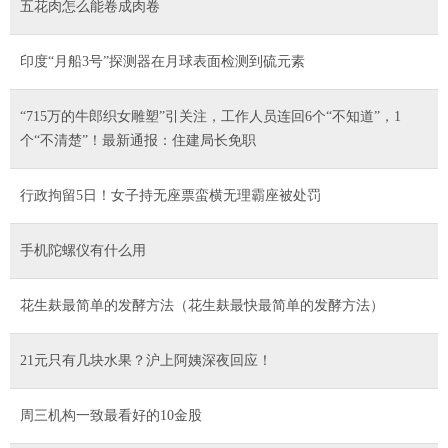
五花肉怎么能卷成肉卷
印度“月船3号”探测器在月球表面检测到硫元素
“715万的牛郎织女雕塑”引关注，工作人员连回6个“不知道”，1
个“不清楚”！最新通报：住建局长免职
行政拘留5日！女子持无座票蛮横无理霸座被处罚
手机陀螺仪有什么用
花生麸最简单的发酵方法（花生麸最快最简单的发酵方法）
21元只有几块水果？沪上阿姨深夜回应！
周三机构一致最看好的10金股