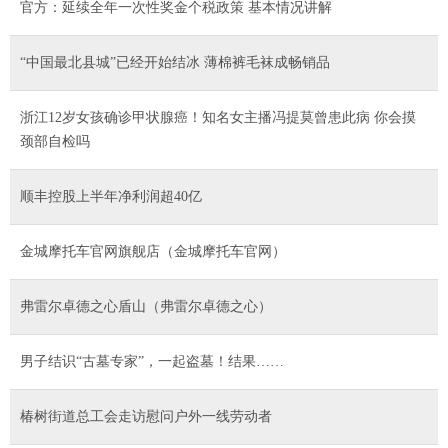
官方：延续全年一次性奖金个税政策 基本情况讲解
“中国最北县城”已经开始结冰 薄棉裤毛袜成畅销品
浙江12岁女孩确诊甲状腺癌！知名女主播冯提莫曾患此病 你会摸
颈部自检吗
顺丰控股上半年净利润超40亿
金城摩托车官网旗舰店（金城摩托车官网）
弗雷尔卓德之心盾山（弗雷尔卓德之心）
男子结识“古墓专家”，一起盗墓！结果……
椿树街道总工会走访慰问户外一线劳动者