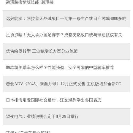
碧瑶装痴情版技能_碧瑶装
远兴能源：阿拉善天然碱项目一期第一条生产线日产纯碱4000多吨
足协抓瞎！无人承办国足赛事？成都突然改口或与球迷抗议有关
优供给促转型 工业稳增长方案分业施策
09款凯美瑞车怎么样？性能强劲、安全可靠的中型轿车推荐
恋爱ADV《2045、来自月球》12月正式发售 主机版增加全新CG
日本排海引发国际社会反对，汪文斌列举出多国表态
望变电气：业绩说明会定于8月29日举行
莲华女(关于莲华女简述)