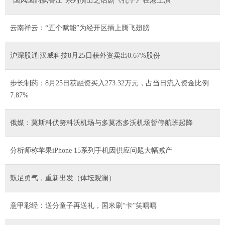
“国风国韵飘香江”系列演出之话剧《孔子》在港上演
云南祥云：“五个赋能”为经开区插上腾飞翅膀
沪深股通|汉威科技8月25日获外资卖出0.67%股份
步长制药：8月25日获融资买入273.32万元，占当日流入资金比例
7.87%
俄媒：莫斯科伏努科沃机场与多莫杰多沃机场暂停航班起降
分析师称苹果iPhone 15系列手机因供应问题大幅减产
鼓足勇气，重新出发（体坛观澜）
意甲彩经：送分童子再送礼，国米刷“卡”笑嘻嘻