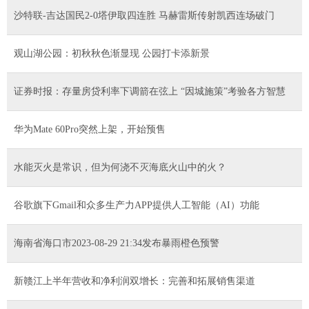
沙特联-吉达国民2-0塔伊取四连胜 马赫雷斯传射凯西连场破门
观山湖公园：初秋秋色渐显现 公园打卡添新景
证券时报：存量房贷利率下调箭在弦上 “因城施策”考验各方智慧
华为Mate 60Pro突然上架，开始预售
水能灭火是常识，但为何浇不灭海底火山中的火？
谷歌旗下Gmail和众多生产力APP提供人工智能（AI）功能
海南省海口市2023-08-29 21:34发布暴雨橙色预警
新赣江上半年营收和净利润双增长：完善和拓展销售渠道