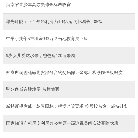
海南省青少年高尔夫球锦标赛收官
华光环能：上半年净利润为4.1亿元 同比增长2.85%
中学小卖部5年租金943万？当地教育局回应
9岁女儿爱吃水果，爸爸建120亩果园
郑商所调整纯碱期货部分合约交易保证金标准和涨跌停板幅度
鄂尔多斯东胜地图 东胜地图
减持新规发威！乾景园林：根据监管要求 控股股东终止减持计划
国家知识产权局专利局办公室原一级巡视员闫实被开除党籍