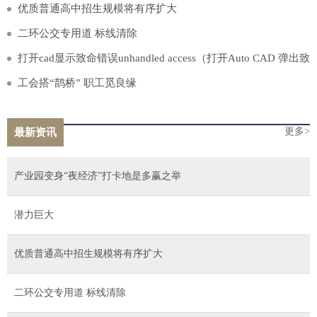
优质普通高中招生规模将有序扩大
二环公交专用道 标线清除
打开cad显示致命错误unhandled access（打开Auto CAD 弹出致
命错误Unhandled Access Violation Reading 0）
工会搭“鹊桥” 职工觅良缘
更多>
最新资讯
产业园变身“夜经济”打卡地是多赢之举
潜力巨大
优质普通高中招生规模将有序扩大
二环公交专用道 标线清除