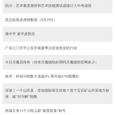
四川：艺术素质测评和艺术技能测试成绩计入中考成绩
昊志机电龙虎榜数据（8月29日）
黄中平 黄平虎简历
广东江门开平公安开展夏季治安巡查宣防行动
今日月魔花传奇（传奇月魔辅助好用吗月魔辅助官网多少）
收评：科创50指数大涨超4% 两市超4700股飘红
深读丨一个山区县，牵动国际珠宝价格？首个宝石矿山开采地方标
准，破“封与解”怪圈
西城又有15个小院儿获“最美院落”称号