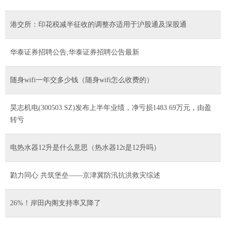
港交所：印花税减半征收的调整亦适用于沪股通及深股通
华泰证券招聘公告,华泰证券招聘公告最新
随身wifi一年交多少钱（随身wifi怎么收费的）
昊志机电(300503.SZ)发布上半年业绩，净亏损1483.69万元，由盈
转亏
电热水器12升是什么意思（热水器12t是12升吗）
勠力同心 共筑堡垒——京津冀防汛抗洪救灾综述
26%！岸田内阁支持率又降了