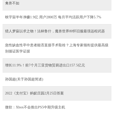
禽兽不如
映宇宙半年净赚1.9亿 用户2800万 每月平均活跃用户下降5.7%
猎人梦寐以求之物！法林鲁什，魔兽世界80怀旧服最强远程武器
急性缺血性卒中患者能否直接手术取栓？上海专家领衔提供最高级
别循证医学证据
增长11.9%！前7个月三亚货物贸易进出口157.5亿元
孙国超(关于孙国超简述)
2022《支付宝》蚂蚁庄园2月25日答案
微软：Xbox不会推出PS5中期升级主机