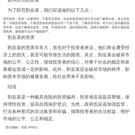
为了防范割韭菜，我们应该做到以下几点：
理性投资：投资一定要理性，不要盲目跟风，应该对投资项目进行充分的了解和分析。多元化投
资：分散投资风险，不要把所有的鸡蛋放在同一个篮子里。了解投资市场：对于自己感兴趣的投
资市场，应该了解相关政策、法规、市场情况等，做好风险控制。选择正规机构：选择正规的投
资机构，避免被不法分子骗取财产。
割韭菜的危害
割韭菜的危害非常大，首先对于投资者来说，他们将会遭受经
济上的损失，甚至可能导致生活的困境。其次，割韭菜会破坏市
场的公平、公正性，侵蚀投资者的信心，对整个社会的稳定和发
展都会造成一定的影响。此外，割韭菜还会破坏市场的秩序，影
响资本市场的健康发展，给社会带来不良影响。
结语
割韭菜是一种极其危险的投资骗局，投资者应该提高警惕，保
持理性投资，提高自我保护意识。当然，政府也应该加强监管，
打击各种形式的非法集资和诈骗，保障投资者的合法权益，维护
市场的公平、公正和稳定。
（责任编辑：宋政 HN002）