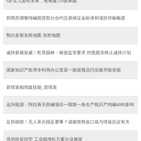
9岁女儿爱吃水果，爸爸建120亩果园
郑商所调整纯碱期货部分合约交易保证金标准和涨跌停板幅度
鄂尔多斯东胜地图 东胜地图
减持新规发威！乾景园林：根据监管要求 控股股东终止减持计划
国家知识产权局专利局办公室原一级巡视员闫实被开除党籍
碧瑶装痴情版技能_碧瑶装
远兴能源：阿拉善天然碱项目一期第一条生产线日产纯碱4000多吨
足协抓瞎！无人承办国足赛事？成都突然改口或与球迷抗议有关
优供给促转型 工业稳增长方案分业施策