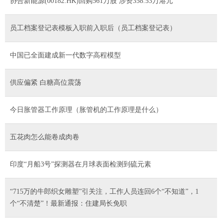
协合新能源(00182.HK)回购561万股 涉资358.53万港元
员工档案登记表模板入职前入职后（员工档案登记表）
中国已全面建成新一代数字高程模型
供应偏紧 白糖高位震荡
今日胀管器工作原理（胀管机的工作原理是什么）
五花肉怎么能卷成肉卷
印度“月船3号”探测器在月球表面检测到硫元素
“715万的牛郎织女雕塑”引关注，工作人员连回6个“不知道”，1
个“不清楚”！最新通报：住建局长免职