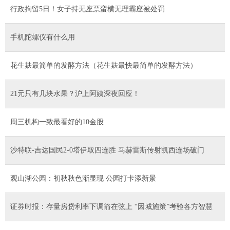
行政拘留5日！女子持无座票蛮横无理霸座被处罚
手机陀螺仪有什么用
花生麸最简单的发酵方法（花生麸最快最简单的发酵方法）
21元只有几块水果？沪上阿姨深夜回应！
周三机构一致最看好的10金股
沙特联-吉达国民2-0塔伊取四连胜 马赫雷斯传射凯西连场破门
观山湖公园：初秋秋色渐显现 公园打卡添新景
证券时报：存量房贷利率下调箭在弦上 “因城施策”考验各方智慧