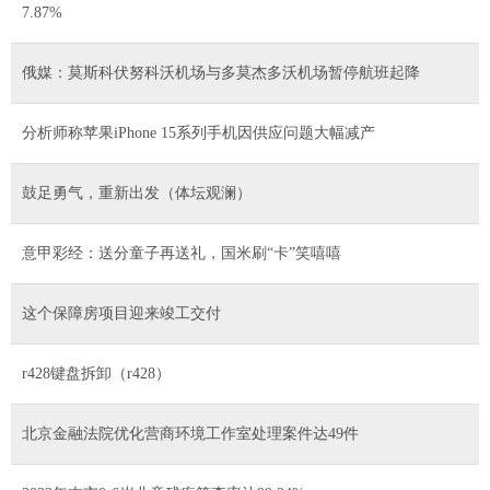
7.87%
俄媒：莫斯科伏努科沃机场与多莫杰多沃机场暂停航班起降
分析师称苹果iPhone 15系列手机因供应问题大幅减产
鼓足勇气，重新出发（体坛观澜）
意甲彩经：送分童子再送礼，国米刷“卡”笑嘻嘻
这个保障房项目迎来竣工交付
r428键盘拆卸（r428）
北京金融法院优化营商环境工作室处理案件达49件