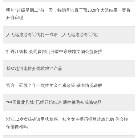
明年“超级星期二”前一天，特朗普涉嫌干预2020年大选结果一案将
开庭审理
人无远虑必有近忧打一成语（人无远虑必有近忧）
牡丹江铁检:会同多部门开展中东铁路文物公益保护
我省赴河南推介优质粮油产品
官方：延续全年一次性奖金个税政策 基本情况讲解
“中国最北县城”已经开始结冰 薄棉裤毛袜成畅销品
浙江12岁女孩确诊甲状腺癌！知名女主播冯提莫曾患此病 你会摸
颈部自检吗