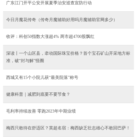
广东江门开平公安开展夏季治安巡查宣防行动
今日月魔花传奇（传奇月魔辅助好用吗月魔辅助官网多少）
收评：科创50指数大涨超4% 两市超4700股飘红
深读丨一个山区县，牵动国际珠宝价格？首个宝石矿山开采地方标
准，破“封与解”怪圈
西城又有15个小院儿获“最美院落”称号
健康科普｜减肥到底要不要节食？
毛利率持续改善 零跑2023年中期业绩
梅西只敢待在舒适区？英超名宿：梅西缺乏壮志雄心不敢回巴萨！