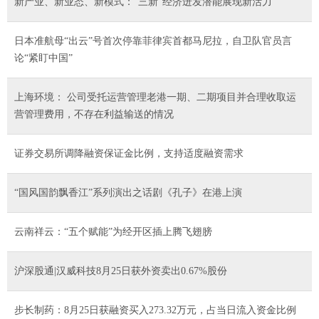
新产业、新业态、新模式：“三新”经济迸发潜能展现新活力
日本准航母“出云”号首次停靠菲律宾首都马尼拉，自卫队官员言
论“紧盯中国”
上海环境： 公司受托运营管理老港一期、二期项目并合理收取运
营管理费用，不存在利益输送的情况
证券交易所调降融资保证金比例，支持适度融资需求
“国风国韵飘香江”系列演出之话剧《孔子》在港上演
云南祥云：“五个赋能”为经开区插上腾飞翅膀
沪深股通|汉威科技8月25日获外资卖出0.67%股份
步长制药：8月25日获融资买入273.32万元，占当日流入资金比例