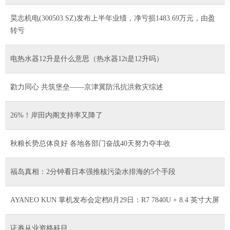
昊志机电(300503.SZ)发布上半年业绩，净亏损1483.69万元，由盈
转亏
电热水器12升是什么意思（热水器12t是12升吗）
勠力同心 共筑堡垒——京津冀防汛抗洪救灾综述
26%！岸田内阁支持率又降了
秋粮长势总体良好 各地各部门奋战40天努力夺丰收
福岛真相：2分钟看日本强推核污染水排海的5个手段
AYANEO KUN 掌机发布会定档8月29日：R7 7840U + 8.4 英寸大屏
证券从业资格科目