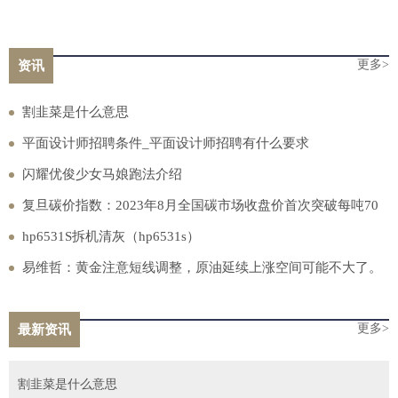
更多>
资讯
割韭菜是什么意思
平面设计师招聘条件_平面设计师招聘有什么要求
闪耀优俊少女马娘跑法介绍
复旦碳价指数：2023年8月全国碳市场收盘价首次突破每吨70
元
hp6531S拆机清灰（hp6531s）
易维哲：黄金注意短线调整，原油延续上涨空间可能不大了。
更多>
最新资讯
割韭菜是什么意思