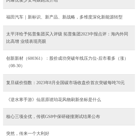
闪耀优俊少女马娘跑法介绍
福田汽车｜新标识、新产品、新战略，多维度深化新能源转型
太平洋给予拓普集团买入评级 拓普集团2023中报点评：海内外同
比高增 业绩表现亮眼
创新新材（600361）：股价成功突破年线压力位-后市看多（涨）
（08-30）
复旦碳价指数：2023年8月全国碳市场收盘价首次突破每吨70元
《逆水寒手游》仙居原琥珀花风物刷新坐标是什么
核心三项全优，传祺GS8中保研碰撞测试结果公布
突然，传来一个大利好