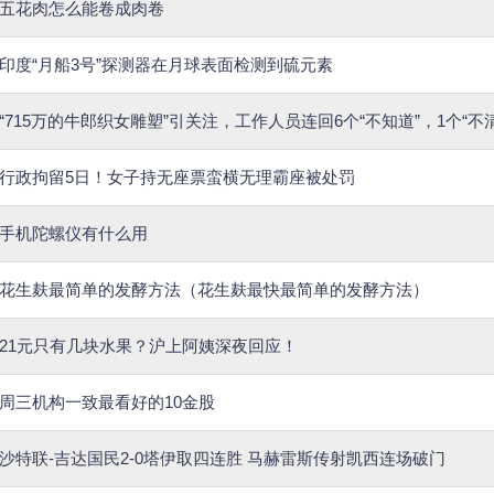
五花肉怎么能卷成肉卷
印度“月船3号”探测器在月球表面检测到硫元素
行政拘留5日！女子持无座票蛮横无理霸座被处罚
手机陀螺仪有什么用
花生麸最简单的发酵方法（花生麸最快最简单的发酵方法）
21元只有几块水果？沪上阿姨深夜回应！
周三机构一致最看好的10金股
沙特联-吉达国民2-0塔伊取四连胜 马赫雷斯传射凯西连场破门