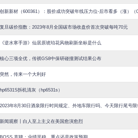
创新新材（600361）：股价成功突破年线压力位-后市看多（涨）（08
复旦碳价指数：2023年8月全国碳市场收盘价首次突破每吨70元
《逆水寒手游》仙居原琥珀花风物刷新坐标是什么
核心三项全优，传祺GS8中保研碰撞测试结果公布
突然，传来一个大利好
hp6531S拆机清灰（hp6531s）
2023年8月30日酒泉限行时间规定、外地车限行吗、今天限行尾号
新闻观察丨白人至上主义在美国愈演愈烈
BOSS 直聘：业绩平稳，重点还是政策预期