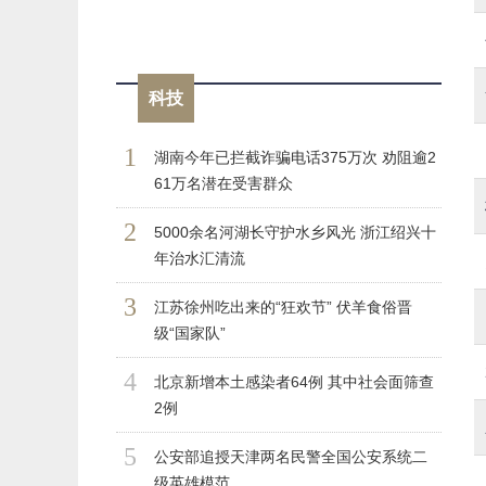
科技
1
湖南今年已拦截诈骗电话375万次 劝阻逾2
61万名潜在受害群众
2
5000余名河湖长守护水乡风光 浙江绍兴十
年治水汇清流
3
江苏徐州吃出来的“狂欢节” 伏羊食俗晋
级“国家队”
4
北京新增本土感染者64例 其中社会面筛查
2例
5
公安部追授天津两名民警全国公安系统二
级英雄模范