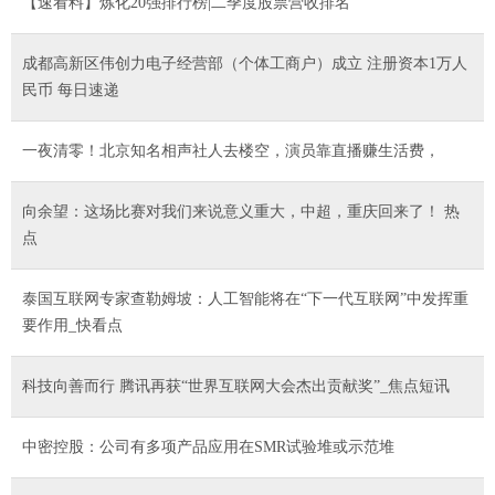
【速看料】炼化20强排行榜|二季度股票营收排名
成都高新区伟创力电子经营部（个体工商户）成立 注册资本1万人
民币 每日速递
一夜清零！北京知名相声社人去楼空，演员靠直播赚生活费，
向余望：这场比赛对我们来说意义重大，中超，重庆回来了！ 热
点
泰国互联网专家查勒姆坡：人工智能将在“下一代互联网”中发挥重
要作用_快看点
科技向善而行 腾讯再获“世界互联网大会杰出贡献奖”_焦点短讯
中密控股：公司有多项产品应用在SMR试验堆或示范堆