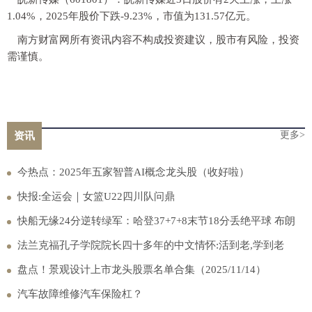
1.04%，2025年股价下跌-9.23%，市值为131.57亿元。
南方财富网所有资讯内容不构成投资建议，股市有风险，投资
需谨慎。
更多>
资讯
今热点：2025年五家智普AI概念龙头股（收好啦）
快报:全运会｜女篮U22四川队问鼎
快船无缘24分逆转绿军：哈登37+7+8末节18分丢绝平球 布朗
33+13 焦点要闻
法兰克福孔子学院院长四十多年的中文情怀:活到老,学到老
盘点！景观设计上市龙头股票名单合集（2025/11/14）
汽车故障维修汽车保险杠？