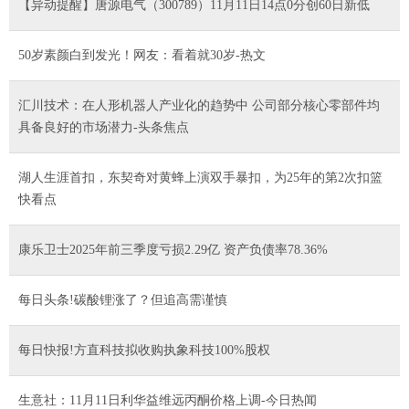
【异动提醒】唐源电气（300789）11月11日14点0分创60日新低
50岁素颜白到发光！网友：看着就30岁-热文
汇川技术：在人形机器人产业化的趋势中 公司部分核心零部件均
具备良好的市场潜力-头条焦点
湖人生涯首扣，东契奇对黄蜂上演双手暴扣，为25年的第2次扣篮
快看点
康乐卫士2025年前三季度亏损2.29亿 资产负债率78.36%
每日头条!碳酸锂涨了？但追高需谨慎
每日快报!方直科技拟收购执象科技100%股权
生意社：11月11日利华益维远丙酮价格上调-今日热闻