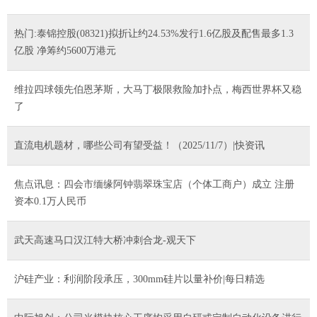
热门:泰锦控股(08321)拟折让约24.53%发行1.6亿股及配售最多1.3
亿股 净筹约5600万港元
维拉四球领先伯恩茅斯，大马丁极限救险加扑点，梅西世界杯又稳
了
直流电机题材，哪些公司有望受益！（2025/11/7）|快资讯
焦点讯息：四会市缅缘阿钟翡翠珠宝店（个体工商户）成立 注册
资本0.1万人民币
武天高速马口汉江特大桥冲刺合龙-观天下
沪硅产业：利润阶段承压，300mm硅片以量补价|每日精选