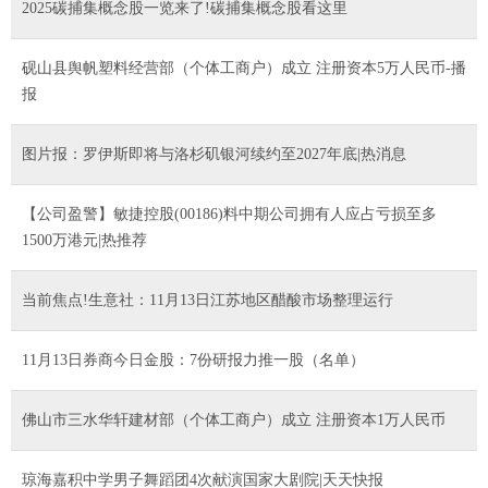
2025碳捕集概念股一览来了!碳捕集概念股看这里
砚山县舆帆塑料经营部（个体工商户）成立 注册资本5万人民币-播
报
图片报：罗伊斯即将与洛杉矶银河续约至2027年底|热消息
【公司盈警】敏捷控股(00186)料中期公司拥有人应占亏损至多
1500万港元|热推荐
当前焦点!生意社：11月13日江苏地区醋酸市场整理运行
11月13日券商今日金股：7份研报力推一股（名单）
佛山市三水华轩建材部（个体工商户）成立 注册资本1万人民币
琼海嘉积中学男子舞蹈团4次献演国家大剧院|天天快报