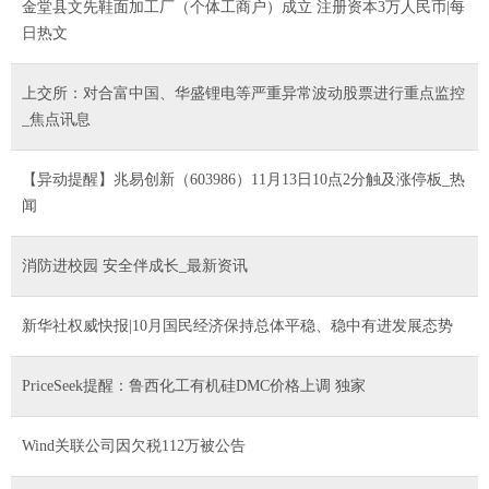
金堂县文先鞋面加工厂（个体工商户）成立 注册资本3万人民币|每
日热文
上交所：对合富中国、华盛锂电等严重异常波动股票进行重点监控
_焦点讯息
【异动提醒】兆易创新（603986）11月13日10点2分触及涨停板_热
闻
消防进校园 安全伴成长_最新资讯
新华社权威快报|10月国民经济保持总体平稳、稳中有进发展态势
PriceSeek提醒：鲁西化工有机硅DMC价格上调 独家
Wind关联公司因欠税112万被公告