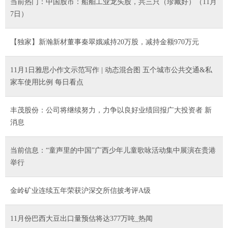
当前热门：中国股市：船舶工业龙头股，共三只（珍藏好）（11月
7日）
【独家】新瀚新材董事秦翠娥减持20万股，减持金额970万元
11月1日雅思小作文示范写作 | 动态混合图 五个城市公共交通&私
家车使用比例 每日看点
丰茂股份：公司将继续努力，力争以良好业绩回报广大投资者 新
消息
当前信息：“童声里的中国”广西少年儿童歌咏活动集中展演在贵港
举行
金岭矿业连续五年荣获沪深交所信披考评A级
11月份巴西大豆出口量预估将达377万吨_热闻