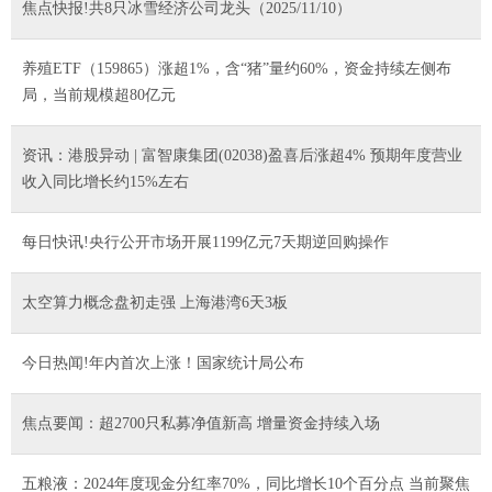
焦点快报!共8只冰雪经济公司龙头（2025/11/10）
养殖ETF（159865）涨超1%，含“猪”量约60%，资金持续左侧布
局，当前规模超80亿元
资讯：港股异动 | 富智康集团(02038)盈喜后涨超4% 预期年度营业
收入同比增长约15%左右
每日快讯!央行公开市场开展1199亿元7天期逆回购操作
太空算力概念盘初走强 上海港湾6天3板
今日热闻!年内首次上涨！国家统计局公布
焦点要闻：超2700只私募净值新高 增量资金持续入场
五粮液：2024年度现金分红率70%，同比增长10个百分点 当前聚焦