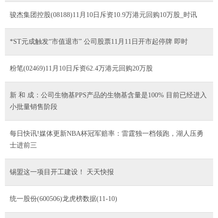
骏杰集团控股(08188)11月10日斥资10.9万港元回购10万股_时讯
*ST元成触发“市值退市” 公司股票11月11日开市起停牌 即时
粉笔(02469)11月10日斥资62.4万港元回购20万股
新 和 成：公司生物基PPS产品的生物基含量是100% 目前已经进入
小批量销售阶段
每日快讯!媒体更新NBA杯冠军赔率：雷霆独一档领跑，湖人压勇
士进前三
锡盟这一项目开工建设！ 天天快报
统一股份(600506)龙虎榜数据(11-10)