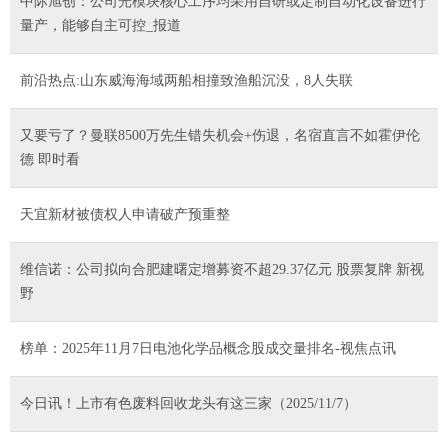
中际旭创：公司光模块核心工序均采用自研或定制自动化设备进行
量产，能够自主可控_报道
前沿热点:山东威海海域两船相撞致渔船沉没，8人失联
又要亏了？曼联8500万先生错失机会+伤退，名宿直言不如霍伊伦
德 即时看
天宜新材被债权人申请破产预重整
维信诺：公司拟向合肥建曙定增募资不超29.37亿元 股票复牌 新视
野
榜单：2025年11月7日电池化学品概念股成交量排名-视焦点讯
今日讯！上市有色废料回收龙头有这三家（2025/11/7）