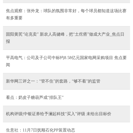
焦点观察：张外龙：球队的氛围非常好，每个球员都知道这场比赛
有多重要
固阳黄芪“论克卖” 新农人高健峰，把“土疙瘩”做成大产业_焦点日
报
平高电气：公司及子公司中标约8.58亿元国家电网采购项目 焦点要
闻
新华网三评之一：“管不住”的套路，“够不着”的监管
看点：奶皮子糖葫芦成“排队王”
机构评级|中银证券给予澜起科技“买入”评级 未给出目标价
生意社：11月7日抚顺石化PP装置动态