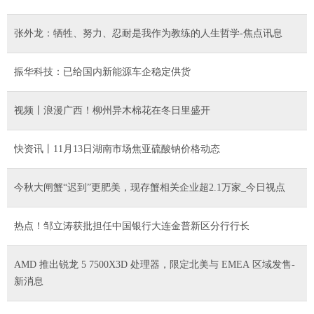
张外龙：牺牲、努力、忍耐是我作为教练的人生哲学-焦点讯息
振华科技：已给国内新能源车企稳定供货
视频丨浪漫广西！柳州异木棉花在冬日里盛开
快资讯丨11月13日湖南市场焦亚硫酸钠价格动态
今秋大闸蟹“迟到”更肥美，现存蟹相关企业超2.1万家_今日视点
热点！邹立涛获批担任中国银行大连金普新区分行行长
AMD 推出锐龙 5 7500X3D 处理器，限定北美与 EMEA 区域发售-
新消息