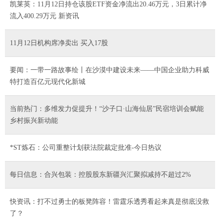
凯莱英：11月12日持仓该股ETF资金净流出20.46万元，3日累计净
流入400.29万元 新资讯
11月12日机构席净卖出 买入17股
要闻：一带一路故事绘丨在沙漠中建设未来——中国企业助力科威
特打造百亿元现代化新城
当前热门：多维发力促提升！“沙子口·山海仙居”民宿培训会赋能
乡村振兴新动能
*ST炼石：公司重整计划获法院裁定批准-今日热议
每日信息：合兴包装：控股股东新疆兴汇聚拟减持不超过2%
快资讯：打不过勇士的板凳阵容！雷霆乐透秀看起来真是彻底没救
了？