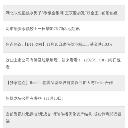
湖北队包揽跳水男子3米板金银牌 王宗源加冕“双金王”-前沿热点
两市融资余额较上一日增加76.70亿元|短讯
焦点热议:【ETF动向】11月10日建信创业板ETF基金跌1.03%
这些上市公司有涉及垃圾填埋，进来看看！（2025/11/10）|每日速
看
【独家焦点】Rumble签署AI基础设施协议并扩大与Tether合作
焦煤龙头公司有哪些（11月10日）
当前资讯!1元起拍3元成交 博瑞传播优化资产结构 成功剥离武汉银
福