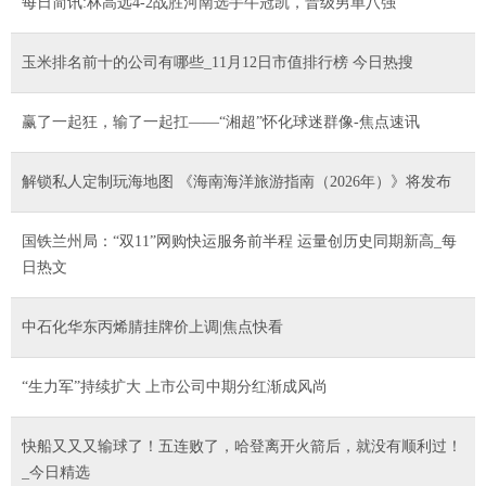
每日简讯:林高远4-2战胜河南选手牛冠凯，晋级男单八强
玉米排名前十的公司有哪些_11月12日市值排行榜 今日热搜
​赢了一起狂，输了一起扛——“湘超”怀化球迷群像-焦点速讯
解锁私人定制玩海地图 《海南海洋旅游指南（2026年）》将发布
国铁兰州局：“双11”网购快运服务前半程 运量创历史同期新高_每
日热文
中石化华东丙烯腈挂牌价上调|焦点快看
“生力军”持续扩大 上市公司中期分红渐成风尚
快船又又又输球了！五连败了，哈登离开火箭后，就没有顺利过！
_今日精选