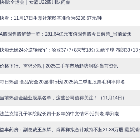
快报:全运会｜女篮U22四川队问鼎
快看：11月17日生意社苯酚基准价为6236.67元/吨
A股限售股解禁一览：281.64亿元市值限售股今日解禁_当前聚焦
快船无缘24分逆转绿军：哈登37+7+8末节18分丢绝平球 布朗33+13
价格下行、需求分散 | 2025二手车市场趋势洞察-当前资讯
每日热点:食品安全20强排行榜|2025第二季度股票毛利率排名
当前热点金融业股票名单，这些公司值得关注！（11月14日）
法兰克福孔子学院院长四十多年的中文情怀:活到老,学到老
益丰药房：副总裁王永辉、肖再祥拟合计减持不超21.39万股|最新消