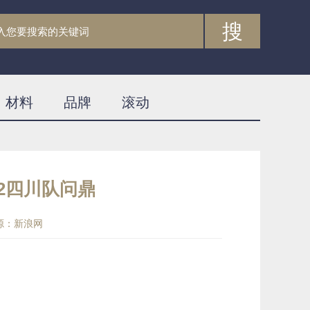
搜
材料
品牌
滚动
2四川队问鼎
源：新浪网