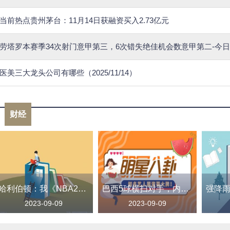
当前热点贵州茅台：11月14日获融资买入2.73亿元
劳塔罗本赛季34次射门意甲第三，6次错失绝佳机会数意甲第二-今
医美三大龙头公司有哪些（2025/11/14）
财经
哈利伯顿：我《NBA2K24》的突破扣篮只有65？别瞎搞了！
巴西5球横扫对手，内马尔超越贝利独享历史射手王，创造伟大成就
2023-09-09
2023-09-09