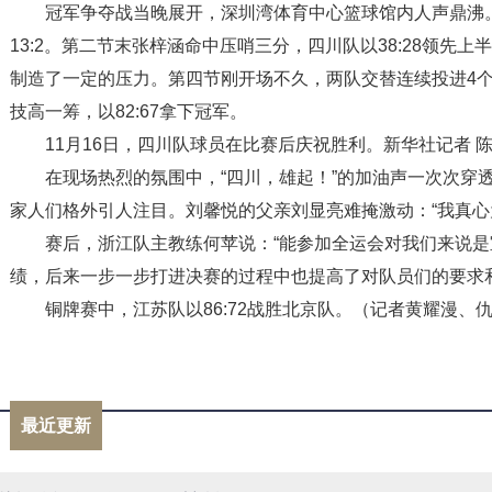
冠军争夺战当晚展开，深圳湾体育中心篮球馆内人声鼎沸
13:2。第二节末张梓涵命中压哨三分，四川队以38:28领先
制造了一定的压力。第四节刚开场不久，两队交替连续投进4
技高一筹，以82:67拿下冠军。
11月16日，四川队球员在比赛后庆祝胜利。新华社记者 陈
在现场热烈的氛围中，“四川，雄起！”的加油声一次次穿
家人们格外引人注目。刘馨悦的父亲刘显亮难掩激动：“我真心
赛后，浙江队主教练何苹说：“能参加全运会对我们来说
绩，后来一步一步打进决赛的过程中也提高了对队员们的要求和
铜牌赛中，江苏队以86:72战胜北京队。（记者黄耀漫、
标签：
最近更新