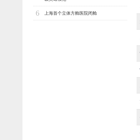
6
上海首个立体方舱医院闭舱