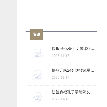
资讯
快报:全运会｜女篮U22四川队问鼎
2025-11-17
快船无缘24分逆转绿军：哈登37+7+8末节18分丢绝平球 布朗33+13 焦点要闻
2025-11-17
法兰克福孔子学院院长四十多年的中文情怀:活到老,学到老
2025-11-16