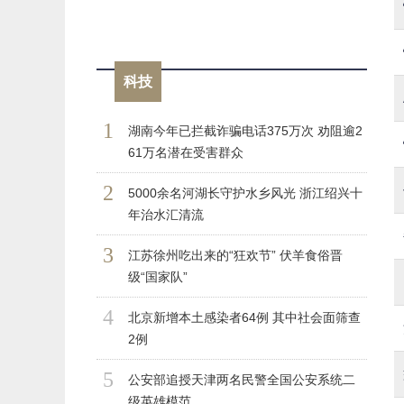
科技
1
湖南今年已拦截诈骗电话375万次 劝阻逾2
61万名潜在受害群众
2
5000余名河湖长守护水乡风光 浙江绍兴十
年治水汇清流
3
江苏徐州吃出来的“狂欢节” 伏羊食俗晋
级“国家队”
4
北京新增本土感染者64例 其中社会面筛查
2例
5
公安部追授天津两名民警全国公安系统二
级英雄模范