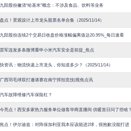
九阳股份撇清“哈基米”概念：不涉及食品、饮料等业务
盘点！景观设计上市龙头股票名单合集（2025/11/14）
九阳股份连续2个交易日收盘价格涨幅偏离值达20.95%_每日速看
雷军连发多条微博重申小米汽车安全是前提_焦点
快资讯：物流快递上市龙头，你知道多少？（2025/11/14）
广西羽毛球双打邀请赛在南宁挥拍竞技|视焦点讯
汽车故障维修汽车保险杠？
今亮点！西安多家热力服务单位做客华商直播间 供暖首日问了些啥
焦点！伊尔迪兹：对阵保加利亚我本应该能进2球，很抱歉没能打进