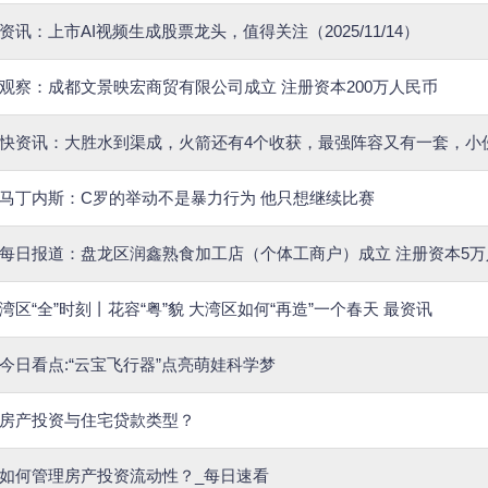
资讯：上市AI视频生成股票龙头，值得关注（2025/11/14）
观察：成都文景映宏商贸有限公司成立 注册资本200万人民币
快资讯：大胜水到渠成，火箭还有4个收获，最强阵容又有一套，小
马丁内斯：C罗的举动不是暴力行为 他只想继续比赛
每日报道：盘龙区润鑫熟食加工店（个体工商户）成立 注册资本5万
湾区“全”时刻丨花容“粤”貌 大湾区如何“再造”一个春天 最资讯
今日看点:“云宝飞行器”点亮萌娃科学梦
房产投资与住宅贷款类型？
如何管理房产投资流动性？_每日速看