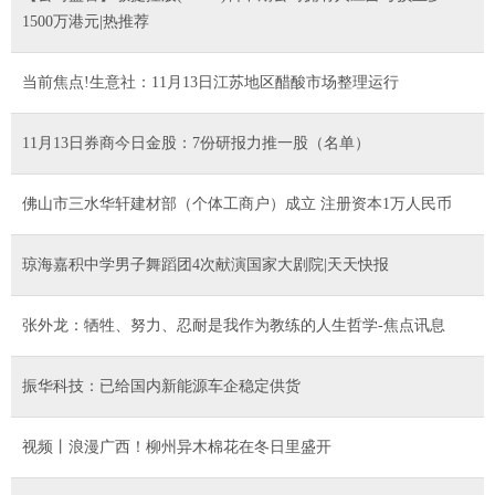
1500万港元|热推荐
当前焦点!生意社：11月13日江苏地区醋酸市场整理运行
11月13日券商今日金股：7份研报力推一股（名单）
佛山市三水华轩建材部（个体工商户）成立 注册资本1万人民币
琼海嘉积中学男子舞蹈团4次献演国家大剧院|天天快报
张外龙：牺牲、努力、忍耐是我作为教练的人生哲学-焦点讯息
振华科技：已给国内新能源车企稳定供货
视频丨浪漫广西！柳州异木棉花在冬日里盛开