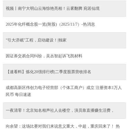
视频丨南宁大明山云海惊艳亮相！云雾翻腾 宛若仙境
2025年化纤概念股一览(附股)（2025/11/7）-热消息
“引大济岷”工程，启动建设！|独家
因证券交易合同纠纷，吴丛智起诉飞凯材料
【速看料】炼化20强排行榜|二季度股票营收排名
成都高新区伟创力电子经营部（个体工商户）成立 注册资本1万人
民币 每日速递
一夜清零！北京知名相声社人去楼空，演员靠直播赚生活费，
向余望：这场比赛对我们来说意义重大，中超，重庆回来了！ 热