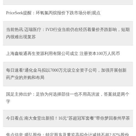
PriceSeek提醒：环氧氯丙烷报价下跌市场分析|观点
当前热讯:迈瑞医疗：IVD行业当前仍在经历着量价齐跌影响，短期
内很难出现复苏
上海鑫银通再生资源利用有限公司成立 注册资本100万人民币
每日速看!通化金马拟以7000万元设立全资子公司，加强开展创新
药产业的并购和布局
国足主帅出炉：足协为何选择邵佳一也不用高洪波，答案就是两个
字
今日看点:南大食堂出新招！16元“苏超冠军套餐”带你梦回泰州早茶
焦点信息:盛弘股份：特定股东及董监高拟合计减持不超2.82%股份