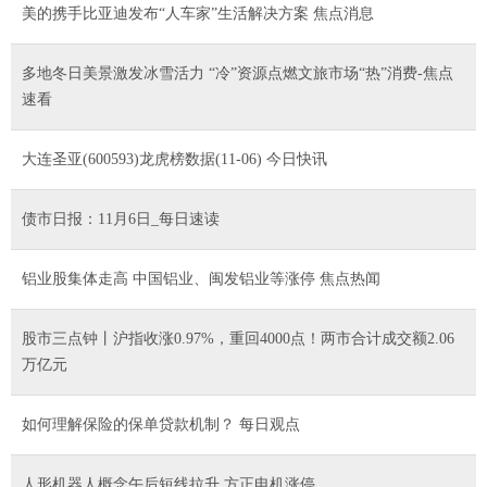
美的携手比亚迪发布“人车家”生活解决方案 焦点消息
多地冬日美景激发冰雪活力 “冷”资源点燃文旅市场“热”消费-焦点
速看
大连圣亚(600593)龙虎榜数据(11-06) 今日快讯
债市日报：11月6日_每日速读
铝业股集体走高 中国铝业、闽发铝业等涨停 焦点热闻
股市三点钟丨沪指收涨0.97%，重回4000点！两市合计成交额2.06
万亿元
如何理解保险的保单贷款机制？ 每日观点
人形机器人概念午后短线拉升 方正电机涨停