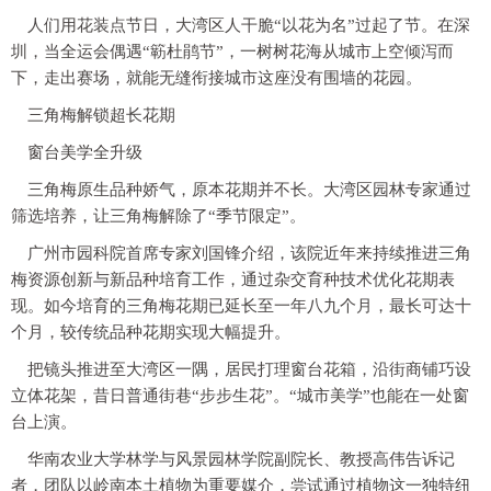
人们用花装点节日，大湾区人干脆“以花为名”过起了节。在深
圳，当全运会偶遇“簕杜鹃节”，一树树花海从城市上空倾泻而
下，走出赛场，就能无缝衔接城市这座没有围墙的花园。
三角梅解锁超长花期
窗台美学全升级
三角梅原生品种娇气，原本花期并不长。大湾区园林专家通过
筛选培养，让三角梅解除了“季节限定”。
广州市园科院首席专家刘国锋介绍，该院近年来持续推进三角
梅资源创新与新品种培育工作，通过杂交育种技术优化花期表
现。如今培育的三角梅花期已延长至一年八九个月，最长可达十
个月，较传统品种花期实现大幅提升。
把镜头推进至大湾区一隅，居民打理窗台花箱，沿街商铺巧设
立体花架，昔日普通街巷“步步生花”。“城市美学”也能在一处窗
台上演。
华南农业大学林学与风景园林学院副院长、教授高伟告诉记
者，团队以岭南本土植物为重要媒介，尝试通过植物这一独特纽