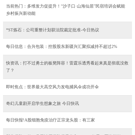
当前热门：多维发力促提升！“沙子口·山海仙居”民宿培训会赋能
乡村振兴新动能
*ST炼石：公司重整计划获法院裁定批准-今日热议
每日信息：合兴包装：控股股东新疆兴汇聚拟减持不超过2%
快资讯：打不过勇士的板凳阵容！雷霆乐透秀看起来真是彻底没救
了？
即时焦点：世界最大高空风力发电捕风伞成功开伞
奇幻儿童剧开启学生想象之旅 今日快讯
每日快报!A股细胞免疫治疗正宗龙头股：有三家