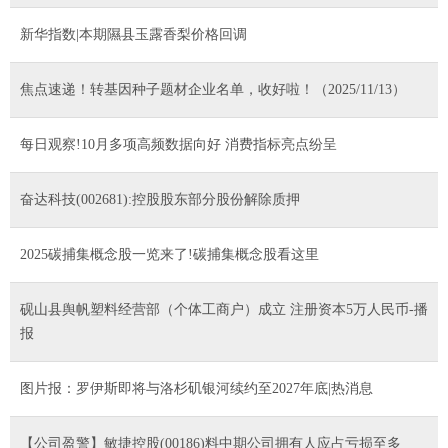
新华指数|本期隰县玉露香梨价格回调
焦点速递！转基因种子题材企业名单，收好啦！（2025/11/13）
每日观察!10月多项高频数据向好 消费指标亮点纷呈
奋达科技(002681):控股股东部分股份解除质押
2025碳捕集概念股一览来了!碳捕集概念股看这里
砚山县舆帆塑料经营部（个体工商户）成立 注册资本5万人民币-播
报
图片报：罗伊斯即将与洛杉矶银河续约至2027年底|热消息
【公司盈警】敏捷控股(00186)料中期公司拥有人应占亏损至多