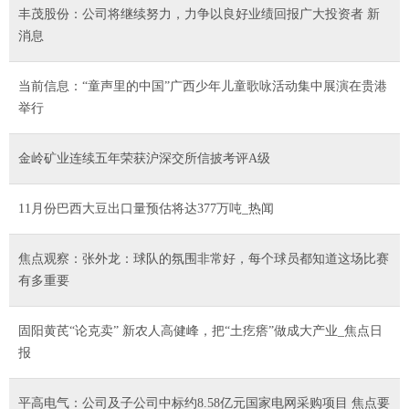
丰茂股份：公司将继续努力，力争以良好业绩回报广大投资者 新
消息
当前信息：“童声里的中国”广西少年儿童歌咏活动集中展演在贵港
举行
金岭矿业连续五年荣获沪深交所信披考评A级
11月份巴西大豆出口量预估将达377万吨_热闻
焦点观察：张外龙：球队的氛围非常好，每个球员都知道这场比赛
有多重要
固阳黄芪“论克卖” 新农人高健峰，把“土疙瘩”做成大产业_焦点日
报
平高电气：公司及子公司中标约8.58亿元国家电网采购项目 焦点要