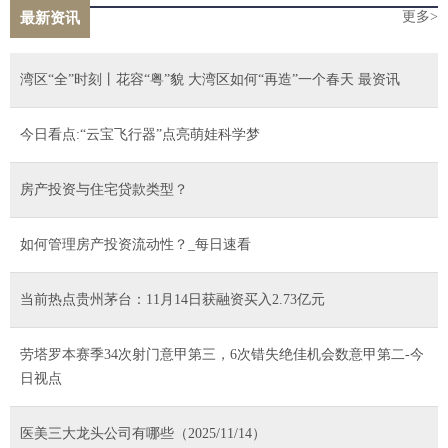
更多>
最新资讯
湾区“全”时刻丨花容“粤”貌 大湾区如何“再造”一个春天 最资讯
今日看点:“云宝飞行器”点亮萌娃科学梦
房产投资与住宅贷款类型？
如何管理房产投资流动性？_每日速看
当前热点贵州茅台：11月14日获融资买入2.73亿元
劳塔罗本赛季34次射门意甲第三，6次错失绝佳机会数意甲第二-今
日视点
医美三大龙头公司有哪些（2025/11/14）