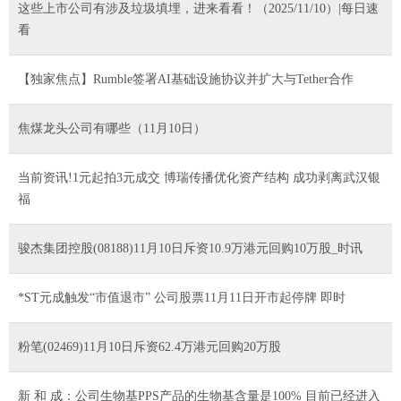
这些上市公司有涉及垃圾填埋，进来看看！（2025/11/10）|每日速
看
【独家焦点】Rumble签署AI基础设施协议并扩大与Tether合作
焦煤龙头公司有哪些（11月10日）
当前资讯!1元起拍3元成交 博瑞传播优化资产结构 成功剥离武汉银
福
骏杰集团控股(08188)11月10日斥资10.9万港元回购10万股_时讯
*ST元成触发“市值退市” 公司股票11月11日开市起停牌 即时
粉笔(02469)11月10日斥资62.4万港元回购20万股
新 和 成：公司生物基PPS产品的生物基含量是100% 目前已经进入