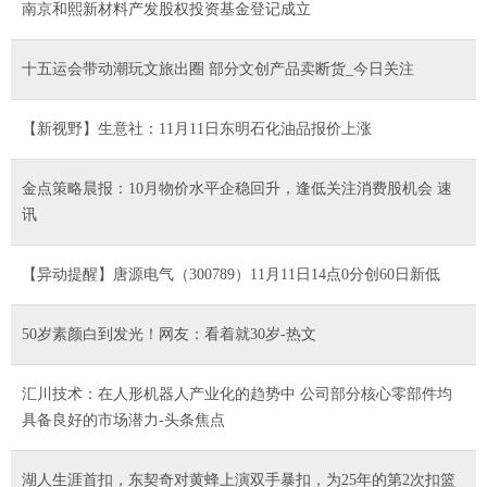
南京和熙新材料产发股权投资基金登记成立
十五运会带动潮玩文旅出圈 部分文创产品卖断货_今日关注
【新视野】生意社：11月11日东明石化油品报价上涨
金点策略晨报：10月物价水平企稳回升，逢低关注消费股机会 速
讯
【异动提醒】唐源电气（300789）11月11日14点0分创60日新低
50岁素颜白到发光！网友：看着就30岁-热文
汇川技术：在人形机器人产业化的趋势中 公司部分核心零部件均
具备良好的市场潜力-头条焦点
湖人生涯首扣，东契奇对黄蜂上演双手暴扣，为25年的第2次扣篮