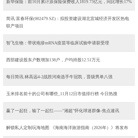
新华保险：前10月累计原保险保费收入1819.73亿元，同比增长17%
简讯:富春环保(002479.SZ)：拟投资建设湖北宜城经济开发区热电
联产项目
智飞生物：带状疱疹mRNA疫苗等临床试验申请获受理
西部建设股东户数增加138户，户均持股12.51万元
每日简讯:林高远4-2战胜河南选手牛冠凯，晋级男单八强
玉米排名前十的公司有哪些_11月12日市值排行榜 今日热搜
​赢了一起狂，输了一起扛——“湘超”怀化球迷群像-焦点速讯
解锁私人定制玩海地图 《海南海洋旅游指南（2026年）》将发布