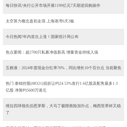
每日快讯!央行公开市场开展1199亿元7天期逆回购操作
太空算力概念盘初走强 上海港湾6天3板
今日热闻!年内首次上涨！国家统计局公布
焦点要闻：超2700只私募净值新高 增量资金持续入场
五粮液：2024年度现金分红率70%，同比增长10个百分点 当前聚焦
热门:泰锦控股(08321)拟折让约24.53%发行1.6亿股及配售最多1.3
亿股 净筹约5600万港元
维拉四球领先伯恩茅斯，大马丁极限救险加扑点，梅西世界杯又稳
了