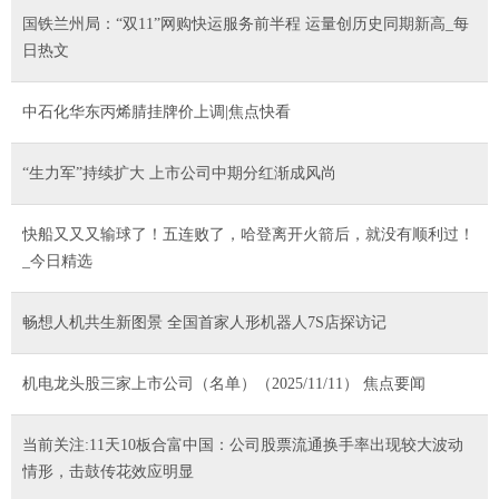
国铁兰州局：“双11”网购快运服务前半程 运量创历史同期新高_每
日热文
中石化华东丙烯腈挂牌价上调|焦点快看
“生力军”持续扩大 上市公司中期分红渐成风尚
快船又又又输球了！五连败了，哈登离开火箭后，就没有顺利过！
_今日精选
畅想人机共生新图景 全国首家人形机器人7S店探访记
机电龙头股三家上市公司（名单）（2025/11/11） 焦点要闻
当前关注:11天10板合富中国：公司股票流通换手率出现较大波动
情形，击鼓传花效应明显