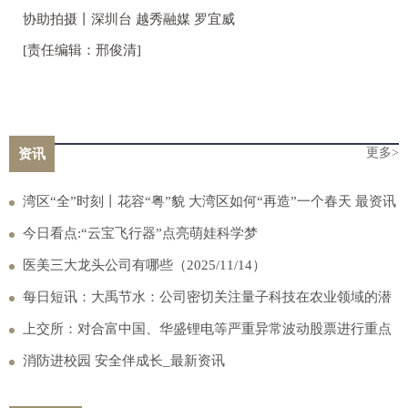
协助拍摄丨深圳台 越秀融媒 罗宜威
[责任编辑：邢俊清]
更多>
资讯
湾区“全”时刻丨花容“粤”貌 大湾区如何“再造”一个春天 最资讯
今日看点:“云宝飞行器”点亮萌娃科学梦
医美三大龙头公司有哪些（2025/11/14）
每日短讯：大禹节水：公司密切关注量子科技在农业领域的潜
在应用
上交所：对合富中国、华盛锂电等严重异常波动股票进行重点
监控_焦点讯息
消防进校园 安全伴成长_最新资讯