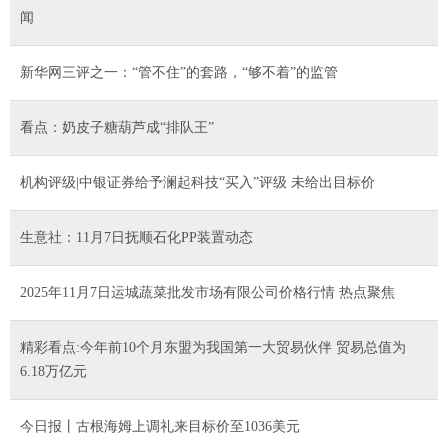
闻
新华网三评之一：“管不住”的套路，“够不着”的监管
看点：奶皮子糖葫芦成“排队王”
机构评级|中银证券给予澜起科技“买入”评级 未给出目标价
生意社：11月7日抚顺石化PP装置动态
2025年11月7日运城蔬菜批发市场有限公司价格行情 热点聚焦
精彩看点:今年前10个月东盟为我国第一大贸易伙伴 贸易总值为
6.18万亿元
今日报丨古根海姆上调礼来目标价至1036美元