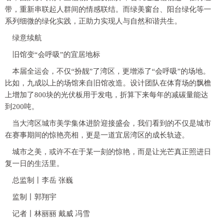
带，重新串联起人群间的情感联结。而绿美窗台、阳台绿化等一
系列细微的绿化实践，正助力实现人与自然和谐共生。
绿意续航
旧馆变“会呼吸”的宜居地标
本届全运会，不仅“扮靓”了湾区，更增添了“会呼吸”的场地。
比如，九成以上的场馆来自旧馆改造。设计团队在体育场的飘檐
上增加了800块的光伏板用于发电，折算下来每年的减碳量能达
到200吨。
当大湾区城市美学集体进阶迎接盛会，我们看到的不仅是城市
在赛事期间的惊艳亮相，更是一道宜居湾区的成长轨迹。
城市之美，或许不在于某一刻的惊艳，而是让光芒真正照进日
复一日的生活里。
总监制丨李岳 张巍
监制丨郭翔宇
记者丨林丽丽 戴威 冯雪