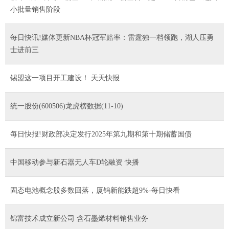
小批量销售阶段
每日快讯!媒体更新NBA杯冠军赔率：雷霆独一档领跑，湖人压勇
士进前三
锡盟这一项目开工建设！ 天天快报
统一股份(600506)龙虎榜数据(11-10)
每日快报!财政部决定发行2025年第九期和第十期储蓄国债
中国移动参与新石器无人车D轮融资 快播
固态电池概念股多数回落，厦钨新能跌超9%-每日快看
锦富技术成立新公司 含石墨烯材料销售业务