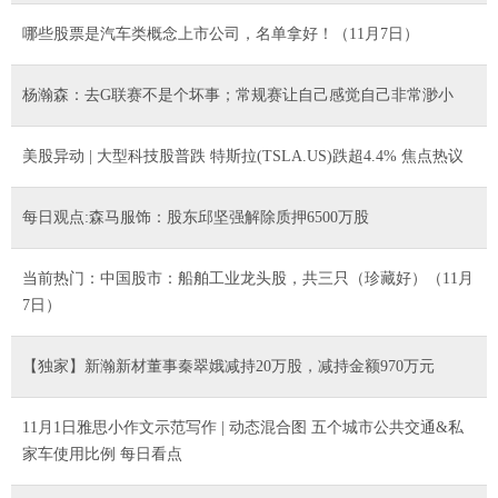
哪些股票是汽车类概念上市公司，名单拿好！（11月7日）
杨瀚森：去G联赛不是个坏事；常规赛让自己感觉自己非常渺小
美股异动 | 大型科技股普跌 特斯拉(TSLA.US)跌超4.4% 焦点热议
每日观点:森马服饰：股东邱坚强解除质押6500万股
当前热门：中国股市：船舶工业龙头股，共三只（珍藏好）（11月
7日）
【独家】新瀚新材董事秦翠娥减持20万股，减持金额970万元
11月1日雅思小作文示范写作 | 动态混合图 五个城市公共交通&私
家车使用比例 每日看点