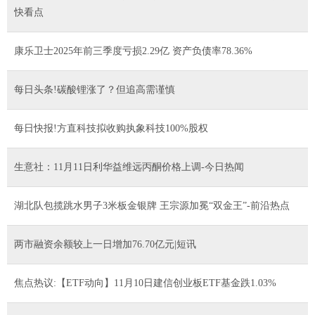
快看点
康乐卫士2025年前三季度亏损2.29亿 资产负债率78.36%
每日头条!碳酸锂涨了？但追高需谨慎
每日快报!方直科技拟收购执象科技100%股权
生意社：11月11日利华益维远丙酮价格上调-今日热闻
湖北队包揽跳水男子3米板金银牌 王宗源加冕“双金王”-前沿热点
两市融资余额较上一日增加76.70亿元|短讯
焦点热议:【ETF动向】11月10日建信创业板ETF基金跌1.03%