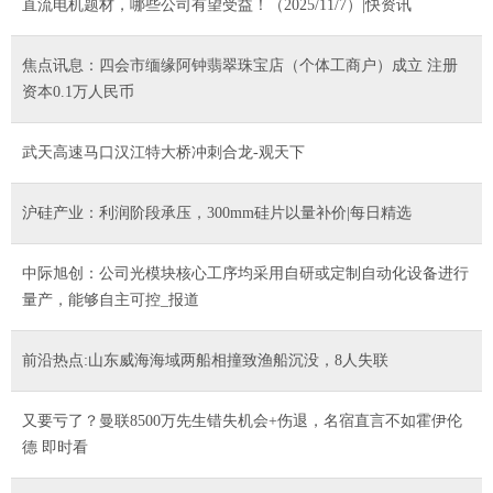
直流电机题材，哪些公司有望受益！（2025/11/7）|快资讯
焦点讯息：四会市缅缘阿钟翡翠珠宝店（个体工商户）成立 注册
资本0.1万人民币
武天高速马口汉江特大桥冲刺合龙-观天下
沪硅产业：利润阶段承压，300mm硅片以量补价|每日精选
中际旭创：公司光模块核心工序均采用自研或定制自动化设备进行
量产，能够自主可控_报道
前沿热点:山东威海海域两船相撞致渔船沉没，8人失联
又要亏了？曼联8500万先生错失机会+伤退，名宿直言不如霍伊伦
德 即时看