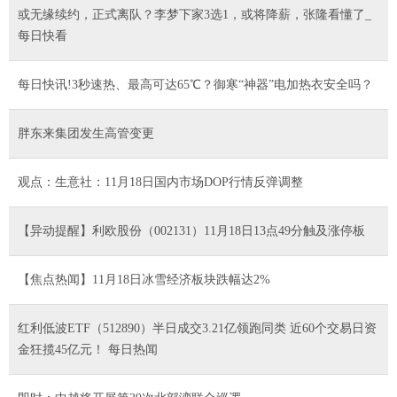
或无缘续约，正式离队？李梦下家3选1，或将降薪，张隆看懂了_
每日快看
每日快讯!3秒速热、最高可达65℃？御寒“神器”电加热衣安全吗？
胖东来集团发生高管变更
观点：生意社：11月18日国内市场DOP行情反弹调整
【异动提醒】利欧股份（002131）11月18日13点49分触及涨停板
【焦点热闻】11月18日冰雪经济板块跌幅达2%
红利低波ETF（512890）半日成交3.21亿领跑同类 近60个交易日资
金狂揽45亿元！ 每日热闻