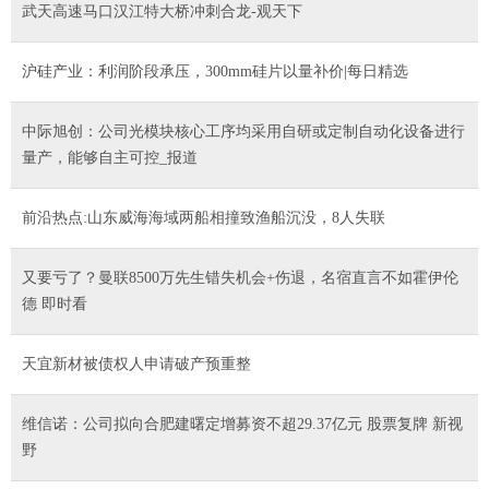
武天高速马口汉江特大桥冲刺合龙-观天下
沪硅产业：利润阶段承压，300mm硅片以量补价|每日精选
中际旭创：公司光模块核心工序均采用自研或定制自动化设备进行
量产，能够自主可控_报道
前沿热点:山东威海海域两船相撞致渔船沉没，8人失联
又要亏了？曼联8500万先生错失机会+伤退，名宿直言不如霍伊伦
德 即时看
天宜新材被债权人申请破产预重整
维信诺：公司拟向合肥建曙定增募资不超29.37亿元 股票复牌 新视
野