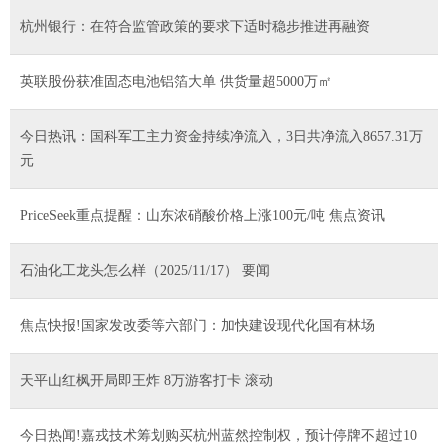
杭州银行：在符合监管政策的要求下适时稳步推进再融资
英联股份获准固态电池铝箔大单 供货量超5000万㎡
今日热讯：国科军工主力资金持续净流入，3日共净流入8657.31万
元
PriceSeek重点提醒：山东浓硝酸价格上涨100元/吨 焦点资讯
石油化工龙头怎么样（2025/11/17） 要闻
焦点快报!国家发改委等六部门：加快建设现代化国有林场
天平山红枫开局即王炸 8万游客打卡 滚动
今日热闻!嘉戎技术筹划购买杭州蓝然控制权，预计停牌不超过10