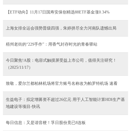
【ETF动向】11月17日国寿安保创精选88ETF基金涨0.34%
上海女排全运会强势晋级四强‌，朱婷拼尽全力河南队遗憾出局‌
梧州老街的“229手作”：用香气封存时光的青春驿站
今日聚焦!A股：电容式触摸屏受益上市公司，值得关注研究！
（2025/11/17）
致敬，爱尔兰都柏林机场将官方账号名称改为帕罗特机场 速看
生益电子：拟定增募资不超过26亿元 用于人工智能计算HDI生产基
地建设等项目-快讯
每日信息：又是谐音梗！孚日股份竟已8连板