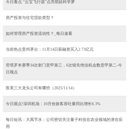
今日看点:“云宝飞行器”点亮萌娃科学梦
房产投资与住宅贷款类型？
如何管理房产投资流动性？_每日速看
当前热点贵州茅台：11月14日获融资买入2.73亿元
劳塔罗本赛季34次射门意甲第三，6次错失绝佳机会数意甲第二-今
日视点
医美三大龙头公司有哪些（2025/11/14）
今日观点!深圳机场：10月份旅客吞吐量同比增长6.3%
每日短讯：大禹节水：公司密切关注量子科技在农业领域的潜在应
用