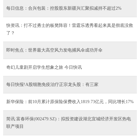
每日信息：合兴包装：控股股东新疆兴汇聚拟减持不超过2%
快资讯：打不过勇士的板凳阵容！雷霆乐透秀看起来真是彻底没救
了？
即时焦点：世界最大高空风力发电捕风伞成功开伞
奇幻儿童剧开启学生想象之旅 今日快讯
每日快报!A股细胞免疫治疗正宗龙头股：有三家
新华保险：前10月累计原保险保费收入1819.73亿元，同比增长17%
简讯:富春环保(002479.SZ)：拟投资建设湖北宜城经济开发区热电
联产项目