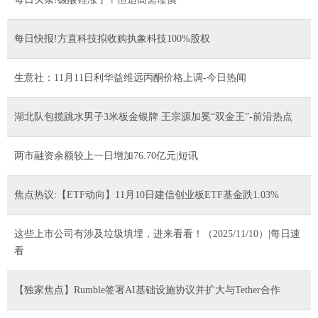
每日快报!方直科技拟收购执象科技100%股权
生意社：11月11日利华益维远丙酮价格上调-今日热闻
湖北队包揽跳水男子3米板金银牌 王宗源加冕“双金王”-前沿热点
两市融资余额较上一日增加76.70亿元|短讯
焦点热议:【ETF动向】11月10日建信创业板ETF基金跌1.03%
这些上市公司有涉及垃圾填埋，进来看看！（2025/11/10）|每日速
看
【独家焦点】Rumble签署AI基础设施协议并扩大与Tether合作