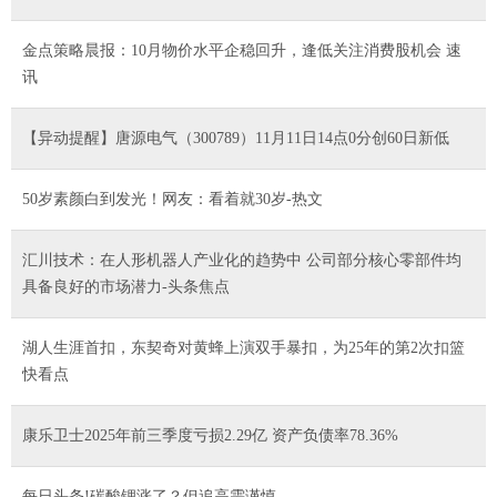
金点策略晨报：10月物价水平企稳回升，逢低关注消费股机会 速
讯
【异动提醒】唐源电气（300789）11月11日14点0分创60日新低
50岁素颜白到发光！网友：看着就30岁-热文
汇川技术：在人形机器人产业化的趋势中 公司部分核心零部件均
具备良好的市场潜力-头条焦点
湖人生涯首扣，东契奇对黄蜂上演双手暴扣，为25年的第2次扣篮
快看点
康乐卫士2025年前三季度亏损2.29亿 资产负债率78.36%
每日头条!碳酸锂涨了？但追高需谨慎