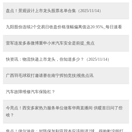
盘点！景观设计上市龙头股票名单合集（2025/11/14）
九阳股份连续2个交易日收盘价格涨幅偏离值达20.95%_每日速看
雷军连发多条微博重申小米汽车安全是前提_焦点
快资讯：物流快递上市龙头，你知道多少？（2025/11/14）
广西羽毛球双打邀请赛在南宁挥拍竞技|视焦点讯
汽车故障维修汽车保险杠？
今亮点！西安多家热力服务单位做客华商直播间 供暖首日问了些
啥？
焦点！伊尔迪兹：对阵保加利亚我本应该能进2球，很抱歉没能打