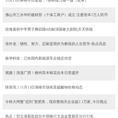
11月13日券商今日金股：7份研报力推一股（名单）
佛山市三水华轩建材部（个体工商户）成立 注册资本1万人民币
琼海嘉积中学男子舞蹈团4次献演国家大剧院|天天快报
张外龙：牺牲、努力、忍耐是我作为教练的人生哲学-焦点讯息
振华科技：已给国内新能源车企稳定供货
视频丨浪漫广西！柳州异木棉花在冬日里盛开
快资讯丨11月13日湖南市场焦亚硫酸钠价格动态
今秋大闸蟹“迟到”更肥美，现存蟹相关企业超2.1万家_今日视点
热点！邹立涛获批担任中国银行大连金普新区分行行长