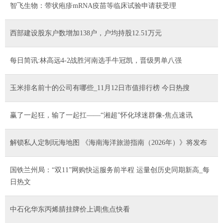
智飞生物：带状疱疹mRNA疫苗等临床试验申请获受理
西部建设股东户数增加138户，户均持股12.51万元
每日简讯:林高远4-2战胜河南选手牛冠凯，晋级男单八强
玉米排名前十的公司有哪些_11月12日市值排行榜 今日热搜
​赢了一起狂，输了一起扛——“湘超”怀化球迷群像-焦点速讯
解锁私人定制玩海地图 《海南海洋旅游指南（2026年）》将发布
国铁兰州局：“双11”网购快运服务前半程 运量创历史同期新高_每
日热文
中石化华东丙烯腈挂牌价上调|焦点快看