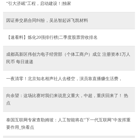
“引大济岷”工程，启动建设！|独家
因证券交易合同纠纷，吴丛智起诉飞凯材料
【速看料】炼化20强排行榜|二季度股票营收排名
成都高新区伟创力电子经营部（个体工商户）成立 注册资本1万人
民币 每日速递
一夜清零！北京知名相声社人去楼空，演员靠直播赚生活费，
向余望：这场比赛对我们来说意义重大，中超，重庆回来了！ 热
点
泰国互联网专家查勒姆坡：人工智能将在“下一代互联网”中发挥重
要作用_快看点