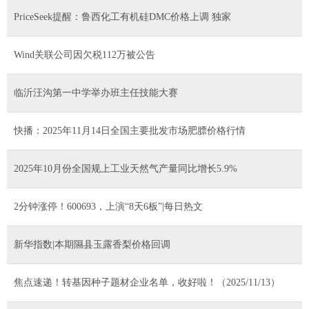
PriceSeek提醒：鲁西化工有机硅DMC价格上调 独家
Wind关联公司因欠税112万被公告
临沂汪沟第一中学举办班主任技能大赛
快播：2025年11月14日全国主要批发市场肥膘价格行情
2025年10月份全国规上工业天然气产量同比增长5.9%
2分钟涨停！600693，上演“8天6板”|每日热文
新华指数|本期隰县玉露香梨价格回调
焦点速递！转基因种子题材企业名单，收好啦！（2025/11/13）