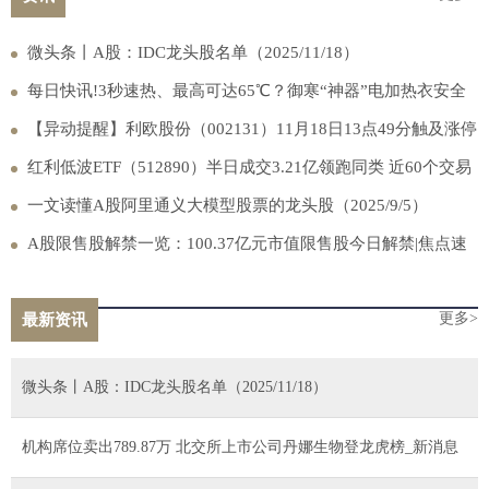
微头条丨A股：IDC龙头股名单（2025/11/18）
每日快讯!3秒速热、最高可达65℃？御寒“神器”电加热衣安全
吗？
【异动提醒】利欧股份（002131）11月18日13点49分触及涨停
板
红利低波ETF（512890）半日成交3.21亿领跑同类 近60个交易
日资金狂揽45亿元！ 每日热闻
一文读懂A股阿里通义大模型股票的龙头股（2025/9/5）
A股限售股解禁一览：100.37亿元市值限售股今日解禁|焦点速
讯
更多>
最新资讯
微头条丨A股：IDC龙头股名单（2025/11/18）
机构席位卖出789.87万 北交所上市公司丹娜生物登龙虎榜_新消息