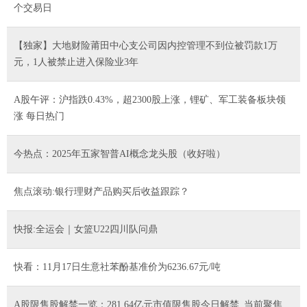
个交易日
【独家】大地财险莆田中心支公司因内控管理不到位被罚款1万
元，1人被禁止进入保险业3年
A股午评：沪指跌0.43%，超2300股上涨，锂矿、军工装备板块领
涨 每日热门
今热点：2025年五家智普AI概念龙头股（收好啦）
焦点滚动:银行理财产品购买后收益跟踪？
快报:全运会｜女篮U22四川队问鼎
快看：11月17日生意社苯酚基准价为6236.67元/吨
A股限售股解禁一览：281.64亿元市值限售股今日解禁_当前聚焦