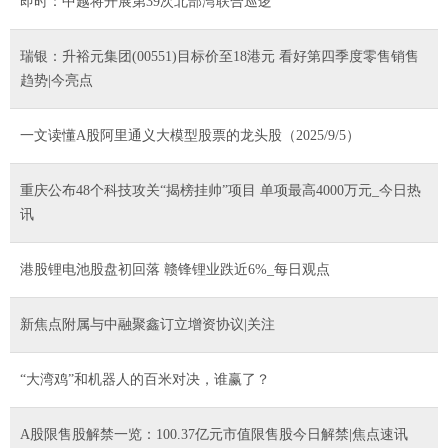
即时：中越将开展第39次北部湾联合巡逻
瑞银：升裕元集团(00551)目标价至18港元 看好第四季度零售销售
趋势|今亮点
一文读懂A股阿里通义大模型股票的龙头股（2025/9/5）
重庆公布48个科技攻关“揭榜挂帅”项目 单项最高4000万元_今日热
讯
港股锂电池股盘初回落 赣锋锂业跌近6%_每日观点
新焦点附属与中融聚鑫订立增资协议|关注
“大湾鸡”和机器人的百米对决，谁赢了？
A股限售股解禁一览：100.37亿元市值限售股今日解禁|焦点速讯