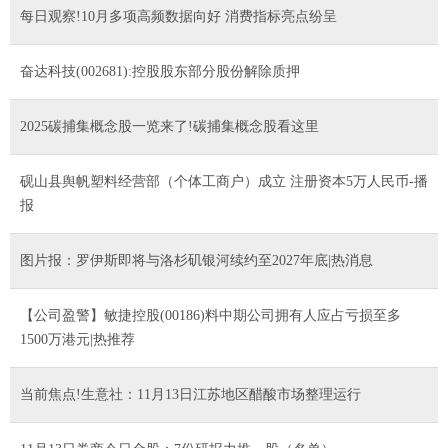
每日观察!10月多项高频数据向好 消费指标亮点纷呈
奋达科技(002681):控股股东部分股份解除质押
2025碳捕集概念股一览来了!碳捕集概念股看这里
砚山县舆帆塑料经营部（个体工商户）成立 注册资本5万人民币-播
报
图片报：罗伊斯即将与洛杉矶银河续约至2027年底|热消息
【公司盈警】敏捷控股(00186)料中期公司拥有人应占亏损至多
1500万港元|热推荐
当前焦点!生意社：11月13日江苏地区醋酸市场整理运行