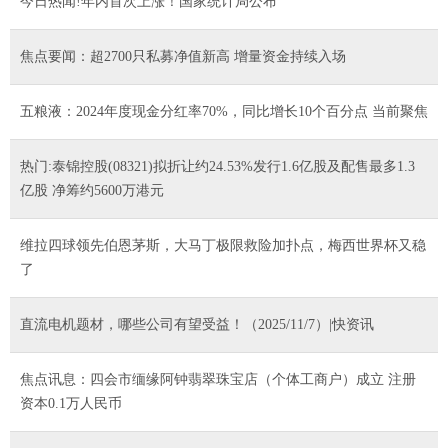
今日热闻!年内首次上涨！国家统计局公布
焦点要闻：超2700只私募净值新高 增量资金持续入场
五粮液：2024年度现金分红率70%，同比增长10个百分点 当前聚焦
热门:泰锦控股(08321)拟折让约24.53%发行1.6亿股及配售最多1.3
亿股 净筹约5600万港元
维拉四球领先伯恩茅斯，大马丁极限救险加扑点，梅西世界杯又稳
了
直流电机题材，哪些公司有望受益！（2025/11/7）|快资讯
焦点讯息：四会市缅缘阿钟翡翠珠宝店（个体工商户）成立 注册
资本0.1万人民币