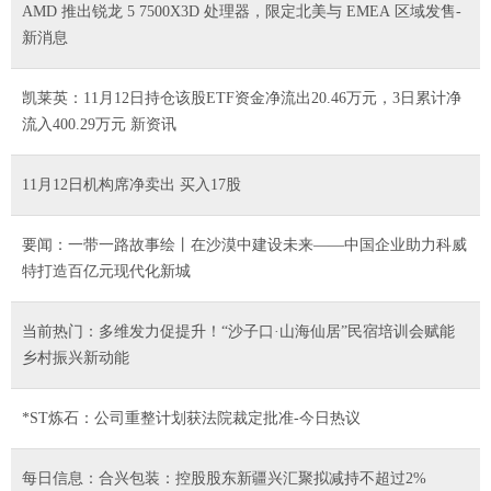
AMD 推出锐龙 5 7500X3D 处理器，限定北美与 EMEA 区域发售-
新消息
凯莱英：11月12日持仓该股ETF资金净流出20.46万元，3日累计净
流入400.29万元 新资讯
11月12日机构席净卖出 买入17股
要闻：一带一路故事绘丨在沙漠中建设未来——中国企业助力科威
特打造百亿元现代化新城
当前热门：多维发力促提升！“沙子口·山海仙居”民宿培训会赋能
乡村振兴新动能
*ST炼石：公司重整计划获法院裁定批准-今日热议
每日信息：合兴包装：控股股东新疆兴汇聚拟减持不超过2%