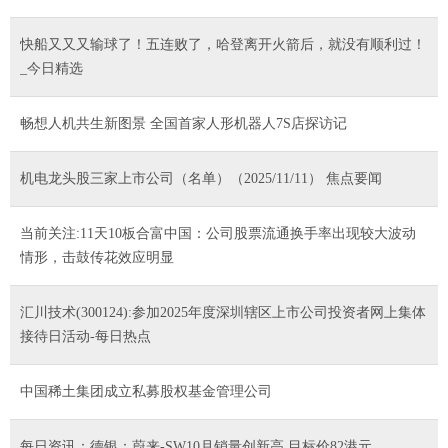
快船又又又输球了！五连败了，哈登离开火箭后，就没有顺利过！
_今日精选
畅想人机共生新图景 全国首家人形机器人7S店探访记
机电龙头股三家上市公司（名单）（2025/11/11） 焦点要闻
当前关注:11天10板合富中国：公司股票流通换手率出现较大波动
情形，击鼓传花效应明显
汇川技术(300124):参加2025年度深圳辖区上市公司投资者网上集体
接待日活动-每日热点
中国稀土集团成立私募股权基金管理公司
每日资讯：德银：蔚来-SW10月销量创新高 目标价82港元