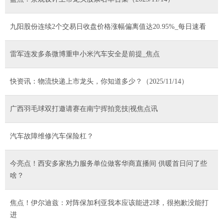
九阳股份连续2个交易日收盘价格涨幅偏离值达20.95%_每日速看
雷军连发多条微博重申小米汽车安全是前提_焦点
快资讯：物流快递上市龙头，你知道多少？（2025/11/14）
广西羽毛球双打邀请赛在南宁挥拍竞技|视焦点讯
汽车故障维修汽车保险杠？
今亮点！西安多家热力服务单位做客华商直播间 供暖首日问了些
啥？
焦点！伊尔迪兹：对阵保加利亚我本应该能进2球，很抱歉没能打
进