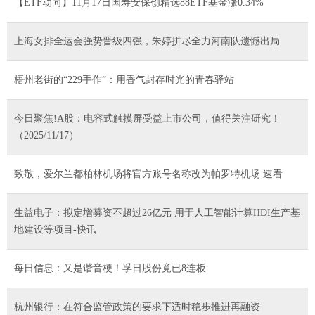
【ETF动向】11月17日国寿安保创精选88ETF基金涨0.34%
上海女排全运会强势晋级四强‌，朱婷拼尽全力河南队遗憾出局‌
梧州老街的“229手作”：用香气封存时光的青春驿站
今日聚焦!A股：电容式触摸屏受益上市公司，值得关注研究！
（2025/11/17）
致敬，爱尔兰都柏林机场将官方账号名称改为帕罗特机场 速看
生益电子：拟定增募资不超过26亿元 用于人工智能计算HDI生产基
地建设等项目-快讯
每日信息：又是谐音梗！孚日股份竟已8连板
杭州银行：在符合监管政策的要求下适时稳步推进再融资