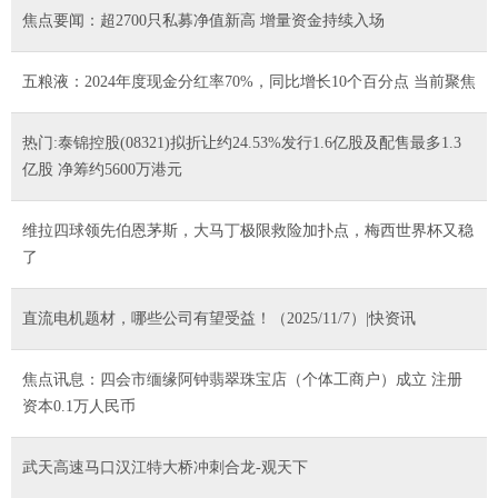
焦点要闻：超2700只私募净值新高 增量资金持续入场
五粮液：2024年度现金分红率70%，同比增长10个百分点 当前聚焦
热门:泰锦控股(08321)拟折让约24.53%发行1.6亿股及配售最多1.3
亿股 净筹约5600万港元
维拉四球领先伯恩茅斯，大马丁极限救险加扑点，梅西世界杯又稳
了
直流电机题材，哪些公司有望受益！（2025/11/7）|快资讯
焦点讯息：四会市缅缘阿钟翡翠珠宝店（个体工商户）成立 注册
资本0.1万人民币
武天高速马口汉江特大桥冲刺合龙-观天下