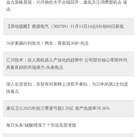
金点策略晨报：10月物价水平企稳回升，逢低关注消费股机会 速
讯
【异动提醒】唐源电气（300789）11月11日14点0分创60日新低
50岁素颜白到发光！网友：看着就30岁-热文
汇川技术：在人形机器人产业化的趋势中 公司部分核心零部件均
具备良好的市场潜力-头条焦点
湖人生涯首扣，东契奇对黄蜂上演双手暴扣，为25年的第2次扣篮
快看点
康乐卫士2025年前三季度亏损2.29亿 资产负债率78.36%
每日头条!碳酸锂涨了？但追高需谨慎