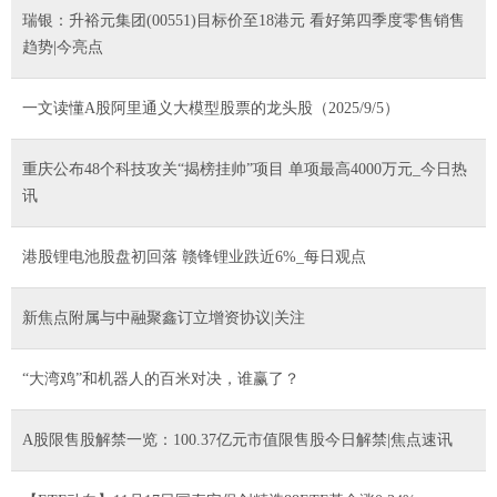
瑞银：升裕元集团(00551)目标价至18港元 看好第四季度零售销售
趋势|今亮点
一文读懂A股阿里通义大模型股票的龙头股（2025/9/5）
重庆公布48个科技攻关“揭榜挂帅”项目 单项最高4000万元_今日热
讯
港股锂电池股盘初回落 赣锋锂业跌近6%_每日观点
新焦点附属与中融聚鑫订立增资协议|关注
“大湾鸡”和机器人的百米对决，谁赢了？
A股限售股解禁一览：100.37亿元市值限售股今日解禁|焦点速讯