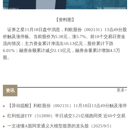
【资料图】
证券之星11月18日盘中消息，利欧股份（002131）13点49分股
价触及涨停板。当前股价为5.38元，涨5.7%。前10个交易日资金
流向情况：主力资金累计净流出10.13亿元，股价累计下跌
6.01%；融资余额累计减少2.13亿元，融券余量累计增加4.5万
股。
更多>
资讯
【异动提醒】利欧股份（002131）11月18日13点49分触及涨停
板
红利低波ETF（512890）半日成交3.21亿领跑同类 近60个交易
日资金狂揽45亿元！ 每日热闻
一文读懂A股阿里通义大模型股票的龙头股（2025/9/5）