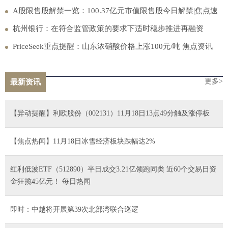
A股限售股解禁一览：100.37亿元市值限售股今日解禁|焦点速
讯
杭州银行：在符合监管政策的要求下适时稳步推进再融资
PriceSeek重点提醒：山东浓硝酸价格上涨100元/吨 焦点资讯
更多>
最新资讯
【异动提醒】利欧股份（002131）11月18日13点49分触及涨停板
【焦点热闻】11月18日冰雪经济板块跌幅达2%
红利低波ETF（512890）半日成交3.21亿领跑同类 近60个交易日资
金狂揽45亿元！ 每日热闻
即时：中越将开展第39次北部湾联合巡逻