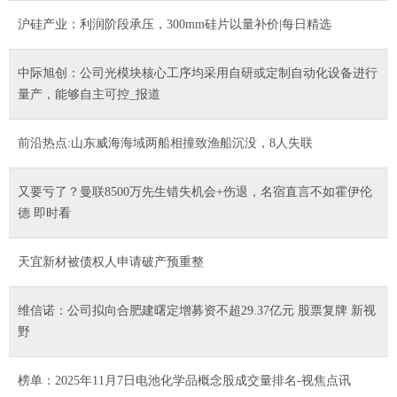
沪硅产业：利润阶段承压，300mm硅片以量补价|每日精选
中际旭创：公司光模块核心工序均采用自研或定制自动化设备进行
量产，能够自主可控_报道
前沿热点:山东威海海域两船相撞致渔船沉没，8人失联
又要亏了？曼联8500万先生错失机会+伤退，名宿直言不如霍伊伦
德 即时看
天宜新材被债权人申请破产预重整
维信诺：公司拟向合肥建曙定增募资不超29.37亿元 股票复牌 新视
野
榜单：2025年11月7日电池化学品概念股成交量排名-视焦点讯