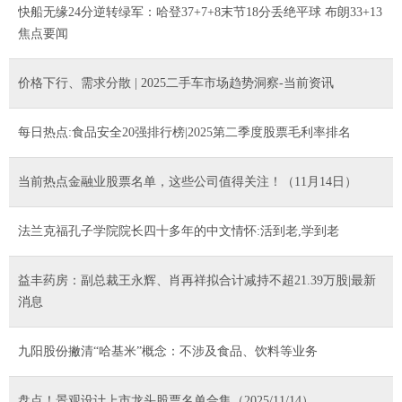
快船无缘24分逆转绿军：哈登37+7+8末节18分丢绝平球 布朗33+13
焦点要闻
价格下行、需求分散 | 2025二手车市场趋势洞察-当前资讯
每日热点:食品安全20强排行榜|2025第二季度股票毛利率排名
当前热点金融业股票名单，这些公司值得关注！（11月14日）
法兰克福孔子学院院长四十多年的中文情怀:活到老,学到老
益丰药房：副总裁王永辉、肖再祥拟合计减持不超21.39万股|最新
消息
九阳股份撇清“哈基米”概念：不涉及食品、饮料等业务
盘点！景观设计上市龙头股票名单合集（2025/11/14）