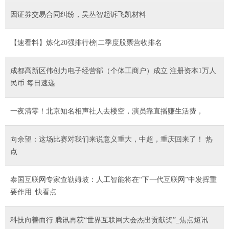
因证券交易合同纠纷，吴丛智起诉飞凯材料
【速看料】炼化20强排行榜|二季度股票营收排名
成都高新区伟创力电子经营部（个体工商户）成立 注册资本1万人
民币 每日速递
一夜清零！北京知名相声社人去楼空，演员靠直播赚生活费，
向余望：这场比赛对我们来说意义重大，中超，重庆回来了！ 热
点
泰国互联网专家查勒姆坡：人工智能将在“下一代互联网”中发挥重
要作用_快看点
科技向善而行 腾讯再获“世界互联网大会杰出贡献奖”_焦点短讯