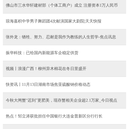
佛山市三水华轩建材部（个体工商户）成立 注册资本1万人民币
琼海嘉积中学男子舞蹈团4次献演国家大剧院|天天快报
张外龙：牺牲、努力、忍耐是我作为教练的人生哲学-焦点讯息
振华科技：已给国内新能源车企稳定供货
视频丨浪漫广西！柳州异木棉花在冬日里盛开
快资讯丨11月13日湖南市场焦亚硫酸钠价格动态
今秋大闸蟹“迟到”更肥美，现存蟹相关企业超2.1万家_今日视点
热点！邹立涛获批担任中国银行大连金普新区分行行长