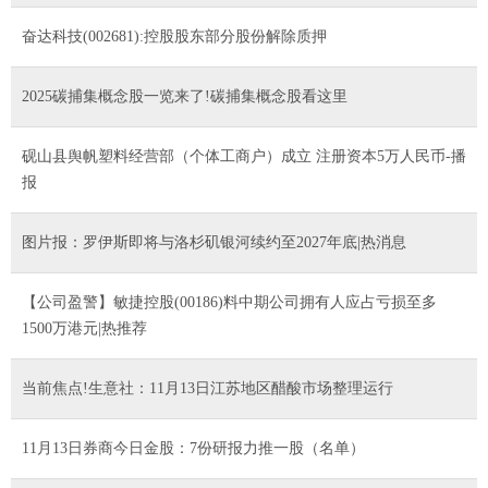
奋达科技(002681):控股股东部分股份解除质押
2025碳捕集概念股一览来了!碳捕集概念股看这里
砚山县舆帆塑料经营部（个体工商户）成立 注册资本5万人民币-播
报
图片报：罗伊斯即将与洛杉矶银河续约至2027年底|热消息
【公司盈警】敏捷控股(00186)料中期公司拥有人应占亏损至多
1500万港元|热推荐
当前焦点!生意社：11月13日江苏地区醋酸市场整理运行
11月13日券商今日金股：7份研报力推一股（名单）