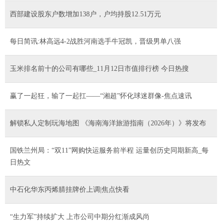
西部建设股东户数增加138户，户均持股12.51万元
每日简讯:林高远4-2战胜河南选手牛冠凯，晋级男单八强
玉米排名前十的公司有哪些_11月12日市值排行榜 今日热搜
​赢了一起狂，输了一起扛——“湘超”怀化球迷群像-焦点速讯
解锁私人定制玩海地图 《海南海洋旅游指南（2026年）》将发布
国铁兰州局：“双11”网购快运服务前半程 运量创历史同期新高_每
日热文
中石化华东丙烯腈挂牌价上调|焦点快看
“生力军”持续扩大 上市公司中期分红渐成风尚