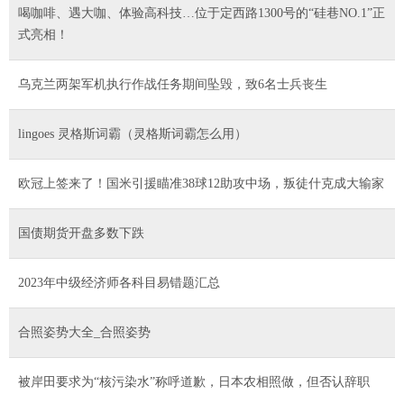
喝咖啡、遇大咖、体验高科技…位于定西路1300号的“硅巷NO.1”正
式亮相！
乌克兰两架军机执行作战任务期间坠毁，致6名士兵丧生
lingoes 灵格斯词霸（灵格斯词霸怎么用）
欧冠上签来了！国米引援瞄准38球12助攻中场，叛徒什克成大输家
国债期货开盘多数下跌
2023年中级经济师各科目易错题汇总
合照姿势大全_合照姿势
被岸田要求为“核污染水”称呼道歉，日本农相照做，但否认辞职