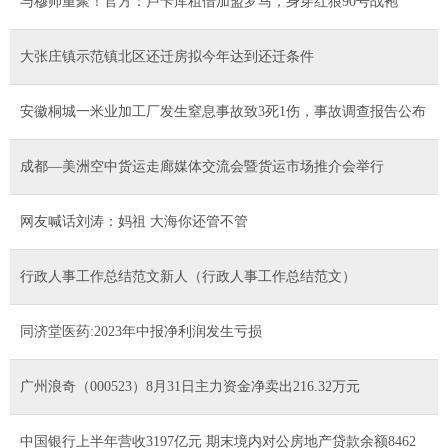
与穆帅重聚！官方：卢卡库租借加盟罗马，身穿红狼90号战袍
大张庄镇示范镇北区还迁房拟今年达到还迁条件
安徽桐城一米业加工厂发生窒息事故致3死1伤，事故调查报告公布
成都—美洲空中货运走廊媒体交流会暨货运市场推介会举行
网友喊话刘涛：妈祖 大海你还管不管
行政人事工作总结范文新人（行政人事工作总结范文）
同济堂医药:2023年中报净利润发生亏损
广州浪奇（000523）8月31日主力资金净卖出216.32万元
中国银行上半年营收3197亿元 期末境内对公房地产贷款余额8462