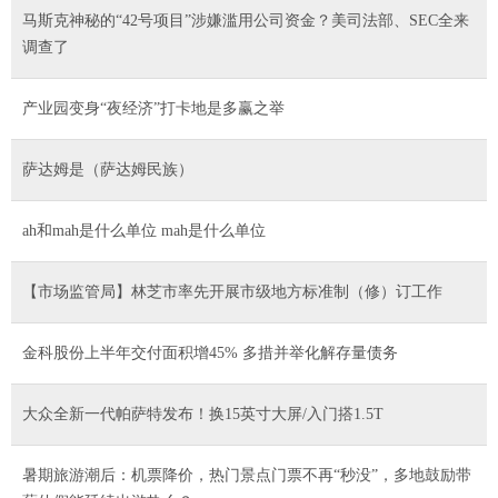
马斯克神秘的“42号项目”涉嫌滥用公司资金？美司法部、SEC全来
调查了
产业园变身“夜经济”打卡地是多赢之举
萨达姆是（萨达姆民族）
ah和mah是什么单位 mah是什么单位
【市场监管局】林芝市率先开展市级地方标准制（修）订工作
金科股份上半年交付面积增45% 多措并举化解存量债务
大众全新一代帕萨特发布！换15英寸大屏/入门搭1.5T
暑期旅游潮后：机票降价，热门景点门票不再“秒没”，多地鼓励带