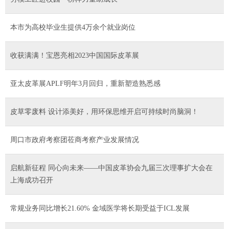
本市为高校毕业生提供4万余个就业岗位
收获满满！宝恩亮相2023中国国际皮革展
亚太皮革展APLF明年3月回归，重新塑造熟悉感
皮草零废料 设计添美好，用环保思维开启可持续时尚脑洞！
周口市政府考察团莅商考察产业发展情况
启航新征程 同心向未来——中国皮革协会九届三次理事扩大会在
上海成功召开
常规业务同比增长21.60% 金域医学将长期受益于ICL发展