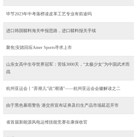
毕节2023年中考落榜读皮革工艺专业有前途吗
进口韩国鞣料海关申报思路，进口鞣料报关手续
聚焦|安踏回应Amer Sports寻求上市
山东女高中生夺世界冠军：苦练3000天，“太极少女”为中国武术而
战
杭州亚运会丨“弄潮儿”说“潮涌”——杭州亚运会会徽解读之二
由于黑色暴雨警告 港交所宣布证券及衍生产品市场延迟开市
省首届新能源风电运维技能竞赛在康保收官