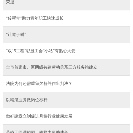
荣退
“传帮带”助力青年职工快速成长
“让道于树”
“双15工程”彰显工会“小站”有贴心大爱
全市首家市、区两级共建劳动关系三方服务站建立
法院为何还需重审欠薪并作出判决？
以精湛业务做岗位标杆
做好建章立制促进月嫂行业健康发展
劳模工匠进校园 榜样力量助成长