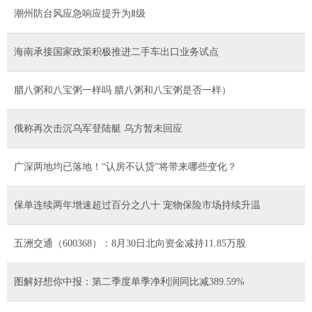
潮州防台风应急响应提升为Ⅱ级
海南承接国家政策积极推进二手车出口业务试点
腊八粥和八宝粥一样吗 腊八粥和八宝粥是否一样）
俄称再次击沉乌军登陆艇 乌方暂未回应
广深两地均已落地！“认房不认贷”将带来哪些变化？
保单连续两年增速超过百分之八十 宠物保险市场持续升温
五洲交通（600368）：8月30日北向资金减持11.85万股
图解好想你中报：第二季度单季净利润同比减389.59%