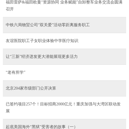
福田雷萨&福田欧曼“资源协同 业务赋能”自卸整车业务交流会圆满
召开
中铁六局物贸公司“双关爱”活动零距离服务职工
友谊医院职工子女职业体验中学医疗知识
让“三新”经济迸发更大潜能展现更多活力
“老有所学”
北京204家市级部门公开决算
已签约项目257个！目标招商2000亿元！重庆加强与大湾区联动发
展
起底美国海外“黑狱”受害者的故事（一）