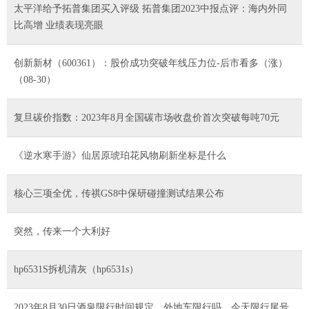
太平洋给予拓普集团买入评级 拓普集团2023中报点评：海内外同
比高增 业绩表现亮眼
创新新材（600361）：股价成功突破年线压力位-后市看多（涨）
（08-30）
复旦碳价指数：2023年8月全国碳市场收盘价首次突破每吨70元
《逆水寒手游》仙居原琥珀花风物刷新坐标是什么
核心三项全优，传祺GS8中保研碰撞测试结果公布
突然，传来一个大利好
hp6531S拆机清灰（hp6531s）
2023年8月30日酒泉限行时间规定、外地车限行吗、今天限行尾号