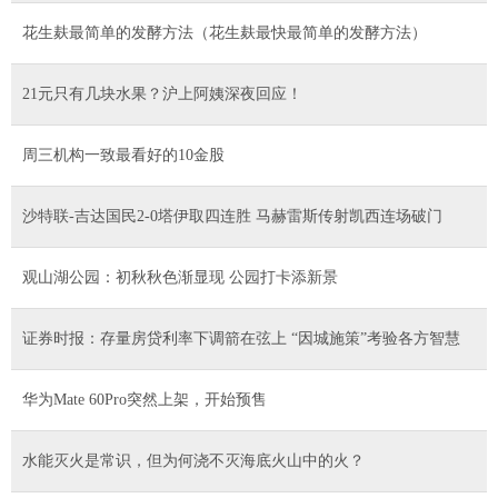
花生麸最简单的发酵方法（花生麸最快最简单的发酵方法）
21元只有几块水果？沪上阿姨深夜回应！
周三机构一致最看好的10金股
沙特联-吉达国民2-0塔伊取四连胜 马赫雷斯传射凯西连场破门
观山湖公园：初秋秋色渐显现 公园打卡添新景
证券时报：存量房贷利率下调箭在弦上 “因城施策”考验各方智慧
华为Mate 60Pro突然上架，开始预售
水能灭火是常识，但为何浇不灭海底火山中的火？