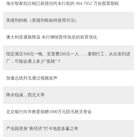
海尔智家拟注销已获授但尚未行权的 904.7052 万份股票期权
美缝剂的枪（美缝剂枪如何使用方法）
澳大利亚通胀降温 央行继续暂停加息的前景强化
指定酒店168元一晚、安置费200元一人……暑期打工，从出发到进
厂，可能会遇上多少“套路”？
加蓬总统邦戈通过视频发声
降水锐减，西北大旱
北京银行向市教委捐赠1000万元防汛救灾资金
产业园变身“夜经济”打卡地是多赢之举