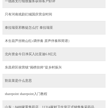
一德路支行细致服务获得客户好评
只有河南戏剧幻城国庆营业时间
泰拉瑞亚邪教徒怎么打 泰拉瑞亚
木生葫芦丝映山红c调伴奏 原声伴奏和简谱）
北向资金今日净买入比亚迪6.8亿元
东昌府区侯营镇“揭榜挂帅”促乡村振兴
割韭菜是什么意思
sharepoint sharepoint入门教程
山东：8488家零售药店、11314家村卫生室正式销售集采药品