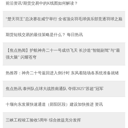
前沿资讯!期货交易中的K线图如何解读？
“楚天羽王”总决赛在咸宁举行 全省顶尖羽毛球俱乐部竞逐羽球之巅
期货短线交易的最佳策略是什么？ 每日热讯
【焦点热闻】护航神舟二十一号成功飞天 长沙造“智能副驾”与“最
强大脑” 闪耀苍穹
热推荐：神舟二十号返回进入倒计时 东风着陆场各系统准备就绪
焦点热讯:泰州队点球大战胜南通队 夺得2025“苏超”冠军
十堰向东发展快速通道（郧阳区段）建设加快推进 资讯
三峡工程竣工验收5周年 综合效益充分发挥