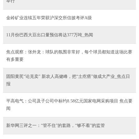
举行
金岭矿业连续五年荣获沪深交所信披考评A级
11月份巴西大豆出口量预估将达377万吨_热闻
焦点观察：张外龙：球队的氛围非常好，每个球员都知道这场比赛
有多重要
固阳黄芪“论克卖” 新农人高健峰，把“土疙瘩”做成大产业_焦点日
报
平高电气：公司及子公司中标约8.58亿元国家电网采购项目 焦点要
闻
新华网三评之一：“管不住”的套路，“够不着”的监管