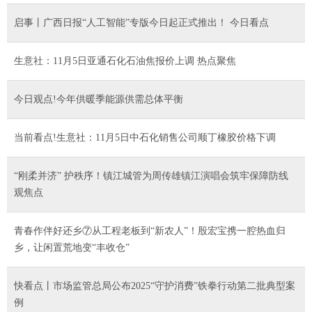
启事丨广西日报“人工智能”专版今日起正式推出！ 今日看点
生意社：11月5日亚通石化石油焦报价上调 热点聚焦
今日观点!今年供暖季能源供需总体平衡
当前看点!生意社：11月5日中石化销售公司顺丁橡胶价格下调
“刚柔并济” 护秩序！镇江城管为周传雄镇江演唱会筑牢保障防线
观焦点
青春作伴好还乡⑦从工程老板到“新农人”！殷宏宝携一腔热血归
乡，让闲置荒地变“丰收仓”
快看点丨市场监管总局公布2025“守护消费”铁拳行动第二批典型案
例