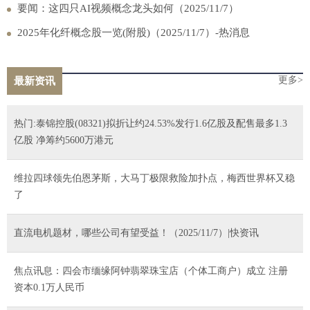
伊伦德 即时看
要闻：这四只AI视频概念龙头如何（2025/11/7）
2025年化纤概念股一览(附股)（2025/11/7）-热消息
更多>
最新资讯
热门:泰锦控股(08321)拟折让约24.53%发行1.6亿股及配售最多1.3
亿股 净筹约5600万港元
维拉四球领先伯恩茅斯，大马丁极限救险加扑点，梅西世界杯又稳
了
直流电机题材，哪些公司有望受益！（2025/11/7）|快资讯
焦点讯息：四会市缅缘阿钟翡翠珠宝店（个体工商户）成立 注册
资本0.1万人民币