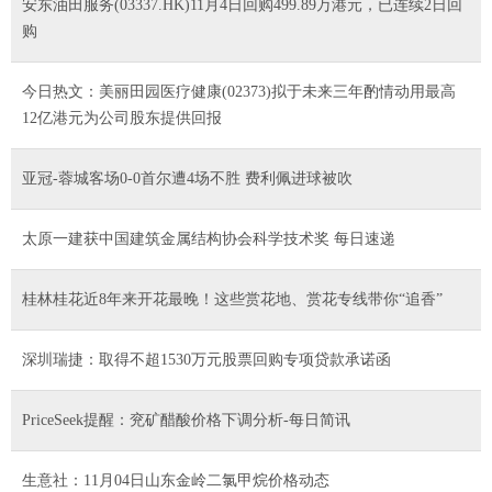
安东油田服务(03337.HK)11月4日回购499.89万港元，已连续2日回
购
今日热文：美丽田园医疗健康(02373)拟于未来三年酌情动用最高
12亿港元为公司股东提供回报
亚冠-蓉城客场0-0首尔遭4场不胜 费利佩进球被吹
太原一建获中国建筑金属结构协会科学技术奖 每日速递
桂林桂花近8年来开花最晚！这些赏花地、赏花专线带你“追香”
深圳瑞捷：取得不超1530万元股票回购专项贷款承诺函
PriceSeek提醒：兖矿醋酸价格下调分析-每日简讯
生意社：11月04日山东金岭二氯甲烷价格动态