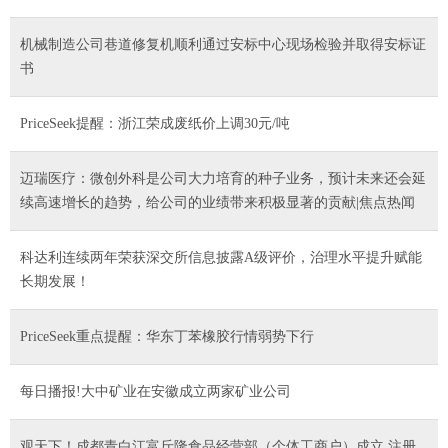
机械制造公司巷道修复机顺利通过安标中心现场检验并取得安标证
书
PriceSeek提醒：浙江荣成废纸价上调30元/吨
迈瑞医疗：微创外科是公司大力培育的种子业务，预计未来还会延
续高速增长的趋势，给公司的业绩带来积极显著的贡献|焦点热闻
科达利连续两年荣获深交所信息披露A级评价，治理水平提升赋能
长期发展！
PriceSeek重点提醒：华东丁苯橡胶行情弱势下行
每日播报!大中矿业在安徽成立两家矿业公司
观天下！成都青白江富斤隆食品经营部（个体工商户）成立 注册