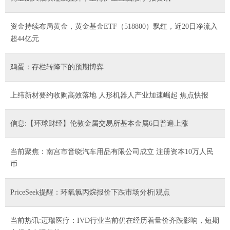
资金持续布局黄金，黄金基金ETF（518800）飘红，近20日净流入
超44亿元
鸡蛋：存栏转降下的预期博弈
上纬新材要约收购高效落地 人形机器人产业加速崛起 焦点快报
信息:【环球财经】伦敦金属交易所基本金属6日普遍上涨
当前聚焦：南宫市音晓汽车用品有限公司成立 注册资本10万人民
币
PriceSeek提醒：环氧氯丙烷报价下跌市场分析|观点
当前热讯:迈瑞医疗：IVD行业当前仍在经历着量价齐跌影响，短期