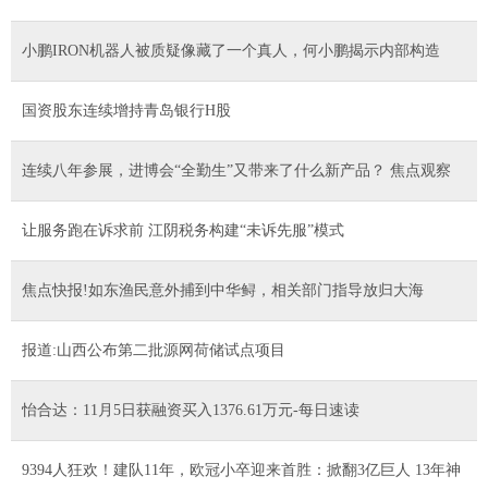
小鹏IRON机器人被质疑像藏了一个真人，何小鹏揭示内部构造
国资股东连续增持青岛银行H股
连续八年参展，进博会“全勤生”又带来了什么新产品？ 焦点观察
让服务跑在诉求前 江阴税务构建“未诉先服”模式
焦点快报!如东渔民意外捕到中华鲟，相关部门指导放归大海
报道:山西公布第二批源网荷储试点项目
怡合达：11月5日获融资买入1376.61万元-每日速读
9394人狂欢！建队11年，欧冠小卒迎来首胜：掀翻3亿巨人 13年神