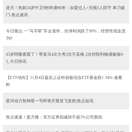
逆天！热刺24岁中卫9秒奔袭80米：杂耍过人+无视5人防守 单刀破
门-焦点速讯
今日视点:一“马字辈”车企涨停，但净利润跌了99%，经营性现金流
为0
43岁阿隆索蔫了！带皇马4次大考3次不及格 2次对阵利物浦被揍0-
5_今日快讯
【ETF动向】11月4日嘉实上证科创板综合ETF基金跌1.34%-速看
料
星河动力智神星一号即将开展首飞发射|焦点短讯
焦点速递！盈方微：东方证券拟减持不超3%公司股份