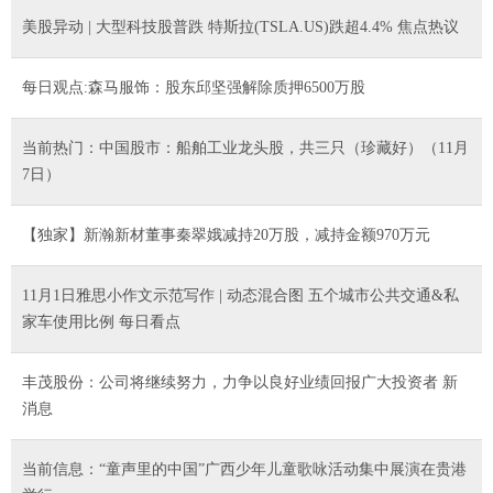
美股异动 | 大型科技股普跌 特斯拉(TSLA.US)跌超4.4% 焦点热议
每日观点:森马服饰：股东邱坚强解除质押6500万股
当前热门：中国股市：船舶工业龙头股，共三只（珍藏好）（11月
7日）
【独家】新瀚新材董事秦翠娥减持20万股，减持金额970万元
11月1日雅思小作文示范写作 | 动态混合图 五个城市公共交通&私
家车使用比例 每日看点
丰茂股份：公司将继续努力，力争以良好业绩回报广大投资者 新
消息
当前信息：“童声里的中国”广西少年儿童歌咏活动集中展演在贵港