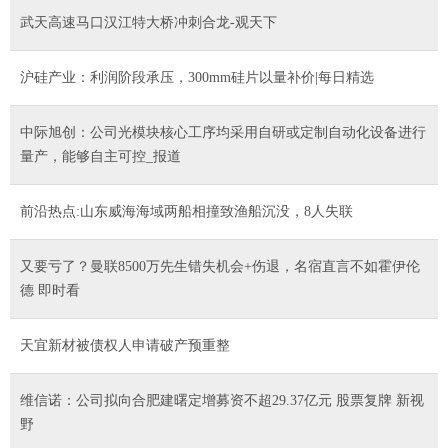
武天高速马口汉江特大桥冲刺合龙-观天下
沪硅产业：利润阶段承压，300mm硅片以量补价|每日精选
中际旭创：公司光模块核心工序均采用自研或定制自动化设备进行
量产，能够自主可控_报道
前沿热点:山东威海海域两船相撞致渔船沉没，8人失联
又要亏了？曼联8500万先生错失机会+伤退，名宿直言不如霍伊伦
德 即时看
天宜新材被债权人申请破产预重整
维信诺：公司拟向合肥建曙定增募资不超29.37亿元 股票复牌 新视
野