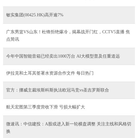
敏实集团(00425.HK)高开逾7%
广东男篮VS山东！杜锋拒绝爆冷，揭幕战开门红，CCTV5直播 焦
点简讯
今年中国智能音箱已经卖出1000万台 AI大模型普及任重道远
伊拉克和土耳其签署水资源合作文件 每日热门
官方：挪威主裁埃斯科斯执法欧冠马竞vs圣吉罗斯联合
航天宏图第三季度营收下滑 亏损大幅扩大
微速讯：中信建投：A股或进入新一轮横盘调整 关注主线和风格切
换