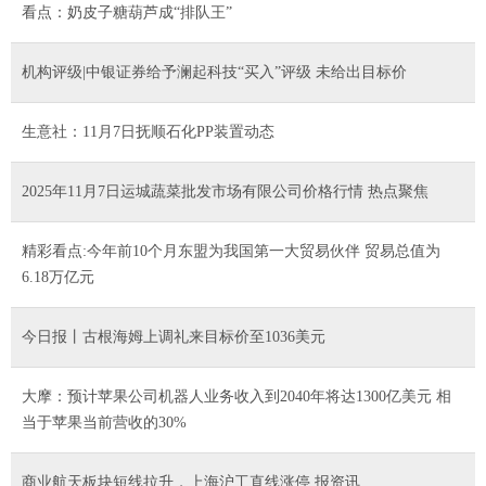
看点：奶皮子糖葫芦成“排队王”
机构评级|中银证券给予澜起科技“买入”评级 未给出目标价
生意社：11月7日抚顺石化PP装置动态
2025年11月7日运城蔬菜批发市场有限公司价格行情 热点聚焦
精彩看点:今年前10个月东盟为我国第一大贸易伙伴 贸易总值为
6.18万亿元
今日报丨古根海姆上调礼来目标价至1036美元
大摩：预计苹果公司机器人业务收入到2040年将达1300亿美元 相
当于苹果当前营收的30%
商业航天板块短线拉升，上海沪工直线涨停 报资讯