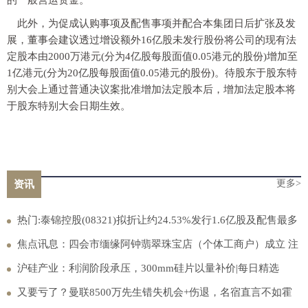
的一般营运资金。
此外，为促成认购事项及配售事项并配合本集团日后扩张及发
展，董事会建议透过增设额外16亿股未发行股份将公司的现有法
定股本由2000万港元(分为4亿股每股面值0.05港元的股份)增加至
1亿港元(分为20亿股每股面值0.05港元的股份)。待股东于股东特
别大会上通过普通决议案批准增加法定股本后，增加法定股本将
于股东特别大会日期生效。
更多>
资讯
热门:泰锦控股(08321)拟折让约24.53%发行1.6亿股及配售最多
1.3亿股 净筹约5600万港元
焦点讯息：四会市缅缘阿钟翡翠珠宝店（个体工商户）成立 注
册资本0.1万人民币
沪硅产业：利润阶段承压，300mm硅片以量补价|每日精选
又要亏了？曼联8500万先生错失机会+伤退，名宿直言不如霍