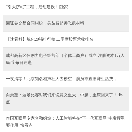
“引大济岷”工程，启动建设！|独家
因证券交易合同纠纷，吴丛智起诉飞凯材料
【速看料】炼化20强排行榜|二季度股票营收排名
成都高新区伟创力电子经营部（个体工商户）成立 注册资本1万人
民币 每日速递
一夜清零！北京知名相声社人去楼空，演员靠直播赚生活费，
向余望：这场比赛对我们来说意义重大，中超，重庆回来了！ 热
点
泰国互联网专家查勒姆坡：人工智能将在“下一代互联网”中发挥重
要作用_快看点