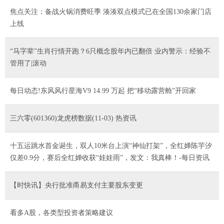
焦点关注：备战火锅消费旺季 湊湊双点模式已在全国130余家门店
上线
“马字辈”生肖行情开跑？6只概念股年内已翻倍 业内警示：经验不
管用了|滚动
每日动态!东风风行星海V9 14.99 万起 把“移动露营舱”开回家
三六零(601360)龙虎榜数据(11-03) 热资讯
十五运跳水首金诞生，双人10米台上演“神仙打架”，全红婵陈芋汐
仅差0.9分，赛后全红婵收获“娃娃雨”，发文：我真棒！-每日资讯
【时快讯】央行批准甬易支付主要股东变更
看多A股，各类型投资者策略建议