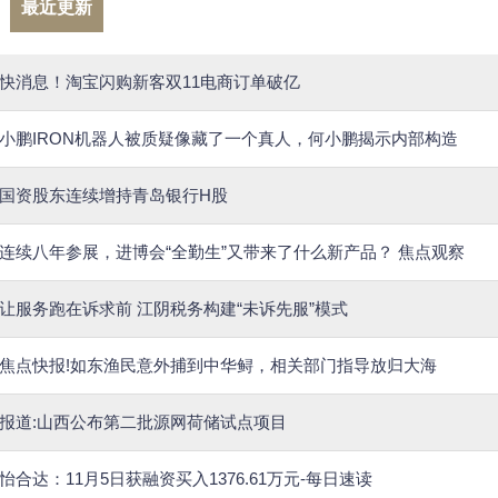
最近更新
快消息！淘宝闪购新客双11电商订单破亿
小鹏IRON机器人被质疑像藏了一个真人，何小鹏揭示内部构造
国资股东连续增持青岛银行H股
连续八年参展，进博会“全勤生”又带来了什么新产品？ 焦点观察
让服务跑在诉求前 江阴税务构建“未诉先服”模式
焦点快报!如东渔民意外捕到中华鲟，相关部门指导放归大海
报道:山西公布第二批源网荷储试点项目
怡合达：11月5日获融资买入1376.61万元-每日速读