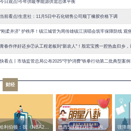
今日观点!今年供暖季能源供需总体平衡
当前看点!生意社：11月5日中石化销售公司顺丁橡胶价格下调
“刚柔并济” 护秩序！镇江城管为周传雄镇江演唱会筑牢保障防线 观
青春作伴好还乡⑦从工程老板到“新农人”！殷宏宝携一腔热血归乡，
快看点丨市场监管总局公布2025“守护消费”铁拳行动第二批典型案例
财经
哈利伯顿：我《NBA2K24》的突破扣篮只有65？别瞎搞了！
巴西5球横扫对手，内马尔超越贝利独享历史射手王，创造伟大成就