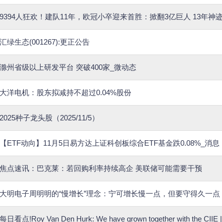
9394人狂欢！建队11年，欧冠小卒迎来首胜：掀翻3亿巨人 13年神
汇绿生态(001267):更正公告
滁州省级以上研发平台 突破400家_微动态
大洋电机：股东拟减持不超过0.04%股份
2025种子龙头股（2025/11/5）
【ETF动向】11月5日易方达上证科创板综合ETF基金跌0.08%_消息
焦点速讯：巴克莱：若回购利率持续高企 美联储可能需要干预
大明电子周明明的“慢增长”理念：宁可增长慢一点，但要守得久一点
每日看点!Roy Van Den Hurk: We have grown together with the CIIE | M