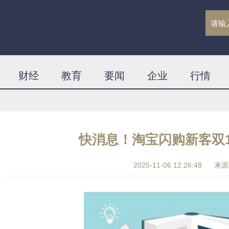
财经
教育
要闻
企业
行情
快消息！淘宝闪购新客双
2025-11-06 12:26:48
来源