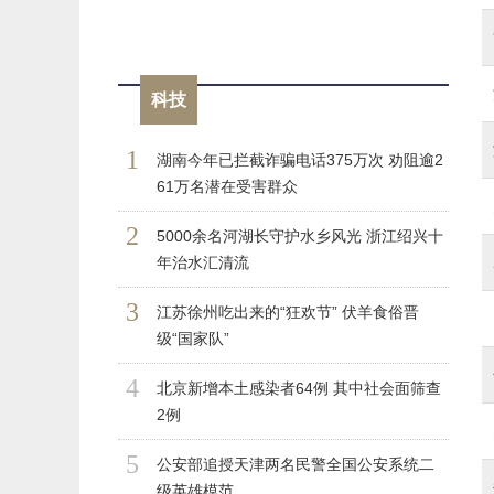
科技
1
湖南今年已拦截诈骗电话375万次 劝阻逾2
61万名潜在受害群众
2
5000余名河湖长守护水乡风光 浙江绍兴十
年治水汇清流
3
江苏徐州吃出来的“狂欢节” 伏羊食俗晋
级“国家队”
4
北京新增本土感染者64例 其中社会面筛查
2例
5
公安部追授天津两名民警全国公安系统二
级英雄模范