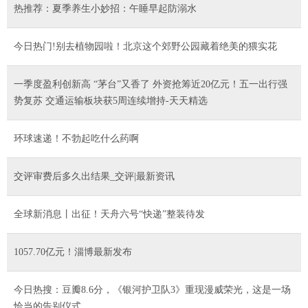
热推荐：夏季养生小妙招：午睡早起防溺水
今日热门!别去植物园啦！北京这个郊野公园藏着绝美的猥实花
一季度盈利创新高 “茅台”又香了 外资抢筹近20亿元！五一出行强
势复苏 交通运输板块获5周连续增持-天天精选
环球速递！不勃起吃什么药啊
交评审费后多久出结果_交评|最新资讯
全球新消息丨出征！天舟六号“快递”整装待发
1057.70亿元！淄博最新发布
今日热搜：豆瓣8.6分，《银河护卫队3》重现漫威荣光，这是一场
恰当的告别仪式