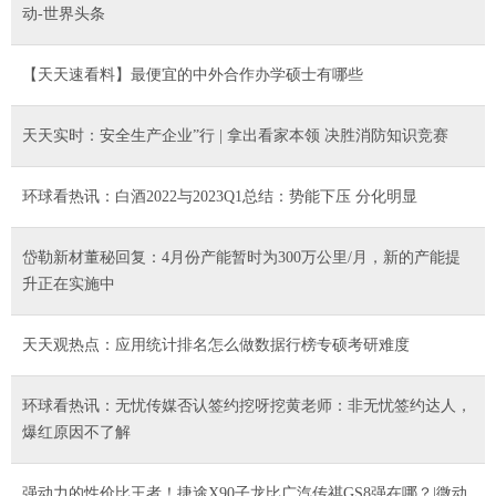
动-世界头条
【天天速看料】最便宜的中外合作办学硕士有哪些
天天实时：安全生产企业”行 | 拿出看家本领 决胜消防知识竞赛
环球看热讯：白酒2022与2023Q1总结：势能下压 分化明显
岱勒新材董秘回复：4月份产能暂时为300万公里/月，新的产能提
升正在实施中
天天观热点：应用统计排名怎么做数据行榜专硕考研难度
环球看热讯：无忧传媒否认签约挖呀挖黄老师：非无忧签约达人，
爆红原因不了解
强动力的性价比王者！捷途X90子龙比广汽传祺GS8强在哪？|微动