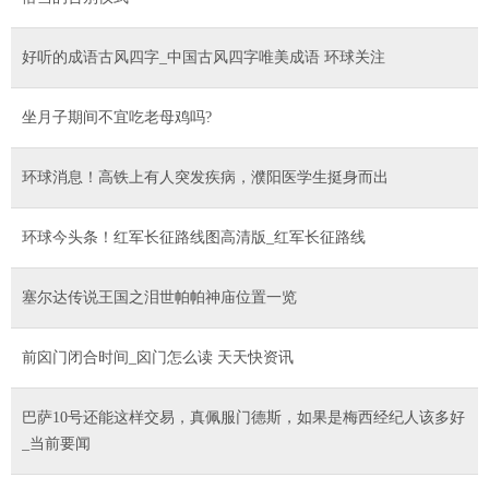
好听的成语古风四字_中国古风四字唯美成语 环球关注
坐月子期间不宜吃老母鸡吗?
环球消息！高铁上有人突发疾病，濮阳医学生挺身而出
环球今头条！红军长征路线图高清版_红军长征路线
塞尔达传说王国之泪世帕帕神庙位置一览
前囟门闭合时间_囟门怎么读 天天快资讯
巴萨10号还能这样交易，真佩服门德斯，如果是梅西经纪人该多好
_当前要闻