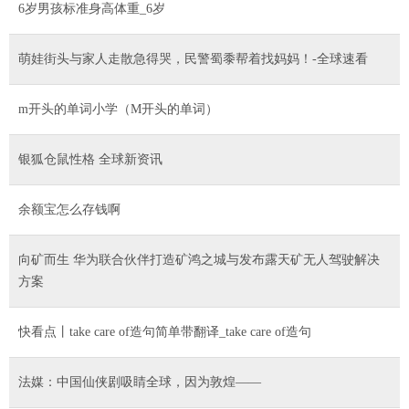
6岁男孩标准身高体重_6岁
萌娃街头与家人走散急得哭，民警蜀黍帮着找妈妈！-全球速看
m开头的单词小学（M开头的单词）
银狐仓鼠性格 全球新资讯
余额宝怎么存钱啊
向矿而生 华为联合伙伴打造矿鸿之城与发布露天矿无人驾驶解决
方案
快看点丨take care of造句简单带翻译_take care of造句
法媒：中国仙侠剧吸睛全球，因为敦煌——