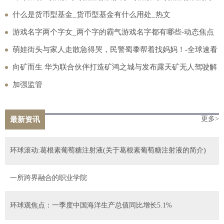
介)
什么是货币型基金_货币型基金有什么用处_热文
游戏名字两个字女_两个字的霸气游戏名字都有哪些-动态焦点
萌娃街头与家人走散急得哭，民警蜀黍帮着找妈妈！-全球速看
向矿而生 华为联合伙伴打造矿鸿之城与发布露天矿无人驾驶解
决方案
加强监管
更多>
最新资讯
环球滚动:葛根素葡萄糖注射液(关于葛根素葡萄糖注射液的简介)
一所跨界融合的职业学院
环球观焦点：一季度中国海洋生产总值同比增长5.1%