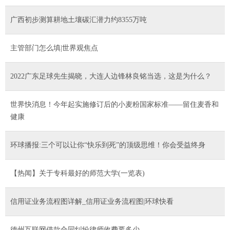
年团的关系是什么 环球百事通|每日关注_最新消息 天天视讯
广西初步测算耕地土壤碳汇潜力约8355万吨
主管部门怎么填|世界观焦点
2022广东足球先生揭晓，大连人边锋林良铭当选，这是为什么？
世界快消息！今年起实施修订后的小麦粉国家标准——留住麦香和
健康
环球播报:三个可以让你“快乐到死”的顶级思维！你会受益终身
【热闻】关于专科最好的师范大学(一览表)
信用证业务流程图详解_信用证业务流程图|环球快看
德州互联网借款合同纠纷律师收费要多少