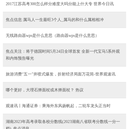
2017江苏高考300怎么样分难度大吗分能上什大专 世界今日讯
焦点信息:属马人一生最旺3个人_属马的和什么属相相冲
无线路由器wps是什么意思（路由器wps是什么意思）
焦点关注：将于德国时间5月24日全球首发 全新一代宝马5系外观
和内饰预告曝光
旅游消费“五一”井喷式爆发，折射经济局面万花筒-世界观速讯
哪个更好，大理石擀面杖或木擀面杖？ 热议
观速讯丨海通证券：乘海外东风扬帆起，二轮车龙头正当时
湖南2023年高考录取各校分数线(2023湖南八省联考分数线一分一
档)_焦点消息