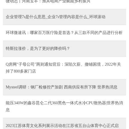
微动态丨河南宝丰：渔具电商产业赋能乡村振兴
企业管理7s是什么意思_企业7s管理内容是什么_环球滚动
环球微速讯：哪家百万医疗险是首选？从三款不同的产品进行分析
特斯拉涨价，是为了更好的降价吗？
Q房网“子母公司”两则通知背后：深陷欠薪、撤铺困境，2022年关
掉了800多家门店
Mysteel调研：钢厂检修控产加剧 西南供应有所下降 世界热消息
能压340W的鑫谷昆仑二代360黑色一体式水冷CPU散热器|世界热消
息
2023江苏体育文化系列展示活动在江苏省五台山体育中心正式启