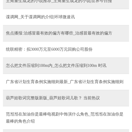
主角重生成龙的小说推荐_主角重生成龙的小说|世界今日报
谍调网_关于谍调网的介绍|环球微速讯
焦点播报:治感冒最有效的偏方有哪些_治感冒最有效的偏方
统联精密：拟3000万元至6000万元回购公司股份
怎么把文件压缩到100m内_怎么把文件压缩到100m 时讯
广东省计划生育条例实施细则最新_广东省计划生育条例实施细则
葫芦娃歌词完整版新版_葫芦娃歌词儿歌？ 当前热议
范湉湉在加油你是最棒电视剧中饰演什么角色_范湉湉在加油你是
最棒的角色介绍