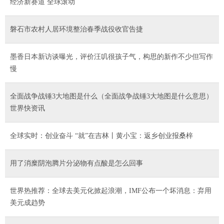
经济新赛道 全球滚动
磐石市农村人居环境整治春季战役收官告捷
墨香日本新访谈曝光，评价汪叽很孩子气，构思的新作不少但写作
慢
全面战争战锤3大地图是什么（全面战争战锤3大地图是什么意思）
世界快资讯
全球实时：创业奋斗 “就”在吉林丨黄小宝：返乡创业报桑梓
用了消糜阴泡腾片分泌物有点酸是怎么回事
世界热推荐：全球去美元化掀起浪潮，IMF公布一个坏消息：弃用
美元成趋势