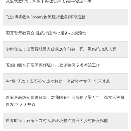
入监倒数6天，陈致中再吐心声“仍会再做这件事”
飞协博将收购Shopify物流履行业务|环球最新
召开警示教育会 规范行政审批服务-当前滚动
实时焦点：山西晋城警方破获26年前致一死一重伤抢劫杀人案
五部门联合开展医保领域打击欺诈骗保专项整治工作
有“警”无险！离石公安成功救助一名欲轻生女子_全球时讯
新冠最高级别预警解除，对我国有什么影响？梁万年、张文宏等最
新发声 天天热议
世界时讯：石家庄农村人居环境整治提升为乡村振兴赋能