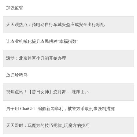
加强监管
天天观热点：骑电动自行车戴头盔应成安全出行标配
让农业机械化提升农民耕种“幸福指数”
滚动：北京跨区小升初开始办理
放归珍稀鸟
视焦点讯！【昔日女神】悠月舞 -- 瀧澤まい
男子用 ChatGPT 编假新闻牟利，被警方采取刑事强制措施
天天即时：玩魔方的技巧规律_玩魔方的技巧