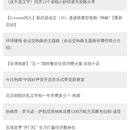
《这不是汉字》找齐12个省钱小妙招通关攻略分享
【Crossout同人】新武器设定（10）遗迹级重型座舱-“神秘”【重新
启动】
环球播报:命运交响曲的主题曲（命运交响曲主题曲有哪些简介介
绍）
【全球独家】“五一”期间餐饮住宿消费火爆 后劲十足
今日热闻!中国好声音开启音乐式带货新赛道
北京朝阳区私立学校一年学费多少？-热闻
热推荐：罗马诺：萨勒尼塔纳将花费1200万欧元买断布拉耶-迪亚
实现首季“开门红” 全力打赢经济翻身仗