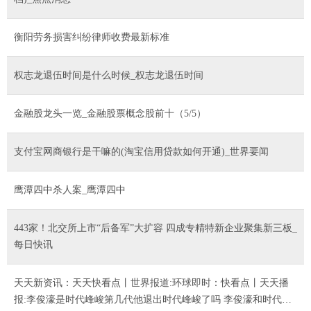
衡阳劳务损害纠纷律师收费最新标准
权志龙退伍时间是什么时候_权志龙退伍时间
金融股龙头一览_金融股票概念股前十（5/5）
支付宝网商银行是干嘛的(淘宝信用贷款如何开通)_世界要闻
鹰潭四中杀人案_鹰潭四中
443家！北交所上市“后备军”大扩容 四成专精特新企业聚集新三板_
每日快讯
天天新资讯：天天快看点丨世界报道:环球即时：快看点丨天天播
报:李俊濠是时代峰峻第几代他退出时代峰峻了吗 李俊濠和时代少