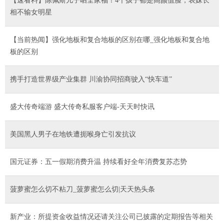
【速看料】陈佩斯儿子晒全家福！4个孩子都是高颜值脸，表妹长
相不输女明星
【当前热闻】强化地板和复合地板的区别在哪_强化地板和复合地
板的区别
携手打造世界级产业集群 川渝协同招商驶入“快车道”
盛大传奇端游 盛大传奇私服客户端-天天时快讯
美国黑人男子在地铁遭扼喉身亡引发抗议
国元证券：五一假期消费升温 持续看好全年消费复苏态势
菠萝蜜怎么切不粘刀_菠萝蜜怎么切|天天热头条
新产业：所提资金收益情况还请关注公司已披露的定期报告等相关