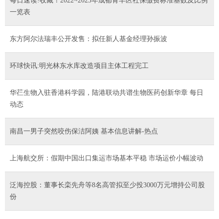
每日速读!收藏！2022~2023年成都青羊区社保缴费标准基数及比例
一览表
东方阿尔法瑞丰公开发售：拟任新人基金经理孙振波
环球快讯:明光林东水库改造项目主体工程完工
华芢生物入驻香港科学园，陆港联动共谱生物医药创新华章 每日
动态
南昌一男子突然咬伤保洁阿姨 基本信息讲解-热点
上海航交所：假期中国出口集运市场基本平稳 市场运价小幅波动
泛海控股：董事长栾先舟等8名高管拟至少投3000万元增持公司股
份